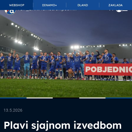
WEBSHOP
DINAMO+
DLAND
ZAKLADA
TOP_BAR.MembershipSuffix
13.5.2026
Plavi sjajnom izvedbom