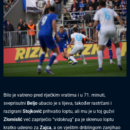
Bilo je vatreno pred riječkim vratima i u 71. minuti,
sveprisutni
Beljo
ubacio je s lijeva, također rastrčani i
razigrani
Stojković
prihvatio loptu, ali mu je u toj gužvi
Zlomislić
već zapriječio “vidokrug” pa je skrenuo loptu
kratko udesno za
Zajca
, a on vještim driblingom zanjihao