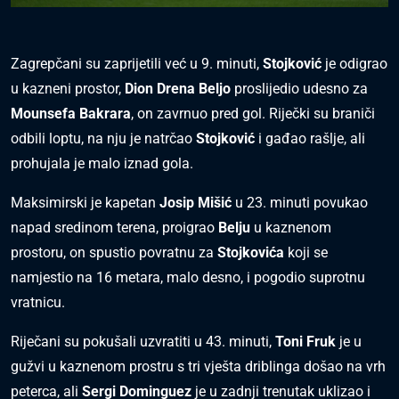
Zagrepčani su zaprijetili već u 9. minuti,
Stojković
je odigrao
u kazneni prostor,
Dion Drena Beljo
proslijedio udesno za
Mounsefa Bakrara
, on zavrnuo pred gol. Riječki su braniči
odbili loptu, na nju je natrčao
Stojković
i gađao rašlje, ali
prohujala je malo iznad gola.
Maksimirski je kapetan
Josip Mišić
u 23. minuti povukao
napad sredinom terena, proigrao
Belju
u kaznenom
prostoru, on spustio povratnu za
Stojkovića
koji se
namjestio na 16 metara, malo desno, i pogodio suprotnu
vratnicu.
Riječani su pokušali uzvratiti u 43. minuti,
Toni Fruk
je u
gužvi u kaznenom prostru s tri vješta driblinga došao na vrh
peterca, ali
Sergi Dominguez
je u zadnji trenutak uklizao i