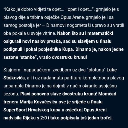
“Kako je dobro vidjeti te opet... I opet i opet...”, grmjelo je s
plavog dijela tribina osječke Opus Arene, grmjelo je i sa
samog postolja jer – Dinamovi nogometaši upravo su vratili
oba pokala u svoje vitrine.
Nakon što su i matematički
osigurali novi naslov prvaka, sad su slavljem u finalu
podignuli i pokal pobjednika Kupa. Dinamo je, nakon jedne
sezone “stanke”, vratio dvostruku krunu!
Sjajnom i napadačkom izvedbom uz dva “plotuna”
Luke
Stojkovića
, ali i uz nadahnutu partituru kompletnoga plavog
ansambla Dinamo je na dojmljiv način okrunio uspješnu
sezonu.
Plavi ponovno slave dvostruku krunu
!
Momčad
trenera Marija Kovačevića ove je srijede u finalu
SuperSport Hrvatskog kupa u osječkoj Opus Areni
nadvisila Rijeku s 2:0 i tako potpisala još jedan trofej.