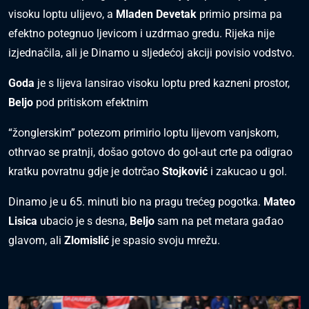
visoku loptu ulijevo, a
Mladen Devetak
primio prsima pa
efektno potegnuo ljevicom i uzdrmao gredu. Rijeka nije
izjednačila, ali je Dinamo u sljedećoj akciji povisio vodstvo.
Goda
je s lijeva lansirao visoku loptu pred kazneni prostor,
Beljo
pod pritiskom efektnim
“žonglerskim” potezom primirio loptu lijevom vanjskom,
othrvao se pratnji, došao gotovo do gol-aut crte pa odigrao
kratku povratnu gdje je dotrčao
Stojković
i zakucao u gol.
Dinamo je u 65. minuti bio na pragu trećeg pogotka.
Mateo
Lisica
ubacio je s desna,
Beljo
sam na pet metara gađao
glavom, ali
Zlomislić
je spasio svoju mrežu.