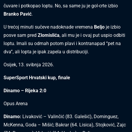
čuvare i potkopao loptu. No, sa same ju je gol-crte izbio
Branko Pavić
.
U trećoj minuti sučeve nadoknade vremena
Beljo
je izbio
posve sam pred
Zlomislića
, ali mu je i ovaj put uspio odbiti
loptu. Imali su odmah potom plavi i kontranapad “pet na
dva”, ali lopta je ipak zapela u distribuciji.
Osijek, 13. svibnja 2026.
SuperSport Hrvatski kup, finale
Dinamo – Rijeka 2:0
Opus Arena
Dinamo:
Livaković – Valinčić (83. Galešić), Dominguez,
McKenna, Goda – Mišić; Bakrar (64. Lisica), Stojković, Zajc