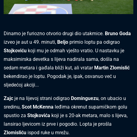
Dinamo je furiozno otvorio drugi dio utakmice.
Bruno Goda
izveo je aut u 49. minuti,
Beljo
primio loptu pa odigrao
Stojkoviću
koji mu je odmah vješto vratio. U nastavku je
maksimirska devetka s lijeva nadirala sama, došla na
sedam metara i gađala bliži kut, ali vratar
Martin Zlomislić
bekendirao je loptu. Pogodak je, ipak, osvanuo već u
sljedećoj akciji...
Zajc
je na lijevoj strani odigrao
Dominguezu
, on ubacio u
sredinu,
Scot McKenna
leđima okrenut suparničkom golu
spustio za
Stojkovića
koji je s 20-ak metara, malo s lijeva,
lansirao ljevicom iz prve i pogodio. Lopta je prošla
Zlomisliću
ispod ruke u mrežu.