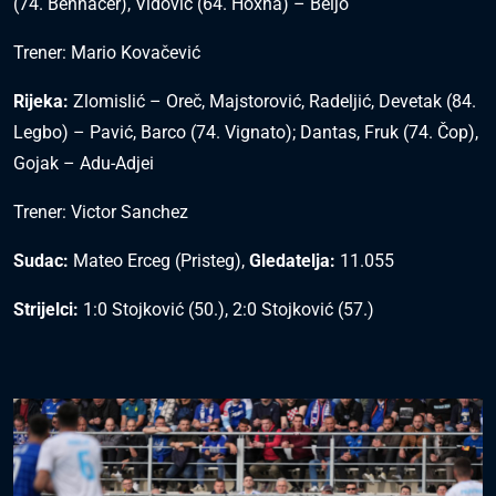
(74. Bennacer), Vidović (64. Hoxha) – Beljo
Trener: Mario Kovačević
Rijeka:
Zlomislić – Oreč, Majstorović, Radeljić, Devetak (84.
Legbo) – Pavić, Barco (74. Vignato); Dantas, Fruk (74. Čop),
Gojak – Adu-Adjei
Trener: Victor Sanchez
Sudac:
Mateo Erceg (Pristeg),
Gledatelja:
11.055
Strijelci:
1:0 Stojković (50.), 2:0 Stojković (57.)