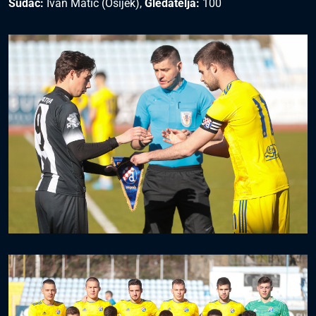
Sudac:
Ivan Matić (Osijek),
Gledatelja:
100