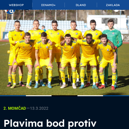
WEBSHOP
DINAMO+
DLAND
ZAKLADA
TOP_BAR.MembershipSuffix
—
13.3.2022
2. MOMČAD
Plavima bod protiv