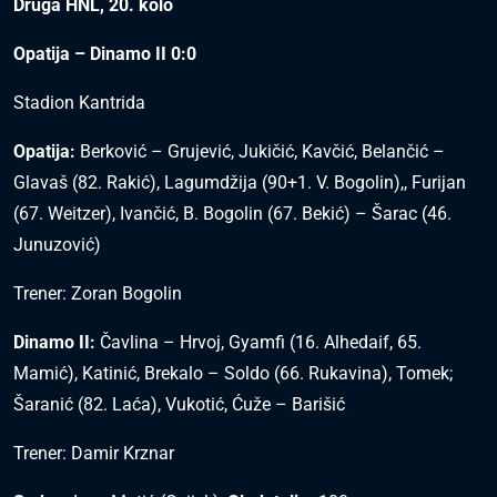
Druga HNL, 20. kolo
Opatija – Dinamo II 0:0
Stadion Kantrida
Opatija:
Berković – Grujević, Jukičić, Kavčić, Belančić –
Glavaš (82. Rakić), Lagumdžija (90+1. V. Bogolin),, Furijan
(67. Weitzer), Ivančić, B. Bogolin (67. Bekić) – Šarac (46.
Junuzović)
Trener: Zoran Bogolin
Dinamo II:
Čavlina – Hrvoj, Gyamfi (16. Alhedaif, 65.
Mamić), Katinić, Brekalo – Soldo (66. Rukavina), Tomek;
Šaranić (82. Laća), Vukotić, Ćuže – Barišić
Trener: Damir Krznar