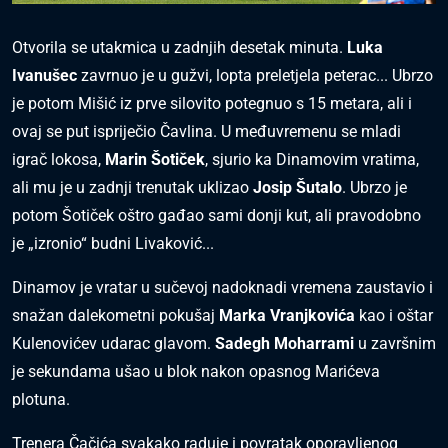
Otvorila se utakmica u zadnjih desetak minuta.
Luka
Ivanušec
zavrnuo je u gužvi, lopta preletjela peterac... Ubrzo
je potom Mišić iz prve silovito potegnuo s 15 metara, ali i
ovaj se put ispriječio Čavlina. U međuvremenu se mladi
igrač lokosa,
Marin Šotiček
, sjurio ka Dinamovim vratima,
ali mu je u zadnji trenutak uklizao
Josip Šutalo
. Ubrzo je
potom Šotiček oštro gađao sami donji kut, ali pravodobno
je „izronio“ budni Livaković...
Dinamov je vratar u sučevoj nadoknadi vremena zaustavio i
snažan dalekometni pokušaj
Marka Vranjkovića
kao i oštar
Kulenovićev udarac glavom.
Sadegh Moharrami
u završnim
je sekundama ušao u blok nakon opasnog Marićeva
plotuna.
Trenera Čačića svakako raduje i povratak oporavljenog