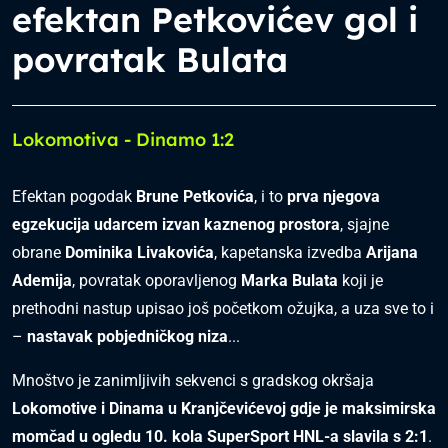
efektan Petkovićev gol i
povratak Bulata
Lokomotiva - Dinamo 1:2
Efektan pogodak
Brune Petkovića
, i to
prva njegova
egzekucija udarcem izvan kaznenog prostora
, sjajne
obrane
Dominika Livakovića
, kapetanska izvedba
Arijana
Ademija
, povratak oporavljenog
Marka Bulata
koji je
prethodni nastup upisao još početkom ožujka, a uza sve to i
–
nastavak pobjedničkog niza
...
Mnoštvo je zanimljivih sekvenci s gradskog okršaja
Lokomotive i Dinama u Kranjčevićevoj gdje je maksimirska
momčad u ogledu 10. kola SuperSport HNL-a slavila s 2:1
.