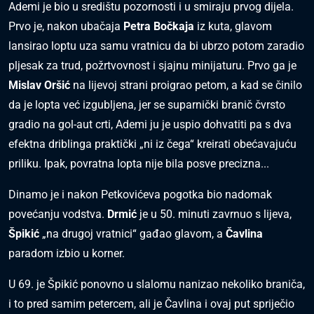
Ademi je bio u središtu pozornosti i u smiraju prvog dijela.
Prvo je, nakon ubačaja
Petra Bočkaja
iz kuta, glavom
lansirao loptu uza samu vratnicu da bi ubrzo potom zaradio
pljesak za trud, požrtvovnost i sjajnu minijaturu. Prvo ga je
Mislav Oršić
na lijevoj strani proigrao petom, a kad se činilo
da je lopta već izgubljena, jer se suparnički branič čvrsto
gradio na gol-aut crti, Ademi ju je uspio dohvatiti pa s dva
efektna driblinga praktički „ni iz čega“ kreirati obećavajuću
priliku. Ipak, povratna lopta nije bila posve precizna...
Dinamo je i nakon Petkovićeva pogotka bio nadomak
povećanju vodstva.
Drmić
je u 50. minuti zavrnuo s lijeva,
Špikić
„na drugoj vratnici“ gađao glavom, a
Čavlina
paradom izbio u korner.
U 69. je Špikić ponovno u slalomu nanizao nekoliko braniča,
i to pred samim petercem, ali je Čavlina i ovaj put spriječio