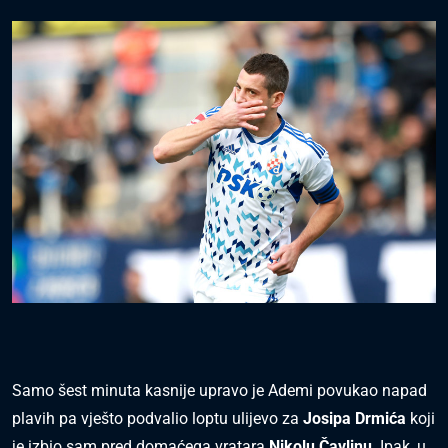
Samo šest minuta kasnije upravo je Ademi povukao napad
plavih pa vješto podvalio loptu ulijevo za
Josipa Drmića
koji
je izbio sam pred domaćega vratara
Nikolu Čavlinu
. Ipak, u