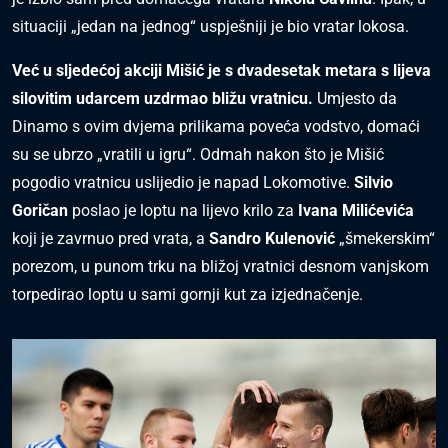
situaciji „jedan na jednog“ uspješniji je bio vratar lokosa.
Već u sljedećoj akciji Mišić je s dvadesetak metara s lijeva
silovitim udarcem uzdrmao bližu vratnicu.
Umjesto da
Dinamo s ovim dvjema prilikama poveća vodstvo, domaći
su se ubrzo „vratili u igru“. Odmah nakon što je Mišić
pogodio vratnicu uslijedio je napad Lokomotive.
Silvio
Goričan
poslao je loptu na lijevo krilo za
Ivana Milićevića
koji je zavrnuo pred vrata, a
Sandro Kulenović
„šmekerskim“
porezom, u punom trku na bližoj vratnici desnom vanjskom
torpedirao loptu u sami gornji kut za izjednačenje.