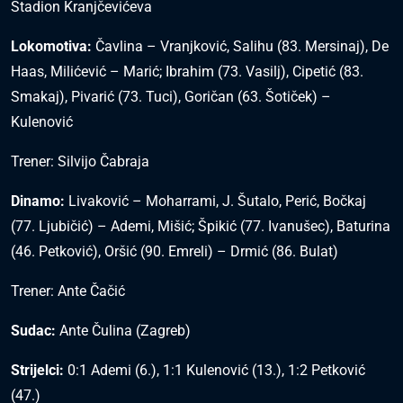
Stadion Kranjčevićeva
Lokomotiva:
Čavlina – Vranjković, Salihu (83. Mersinaj), De
Haas, Milićević – Marić; Ibrahim (73. Vasilj), Cipetić (83.
Smakaj), Pivarić (73. Tuci), Goričan (63. Šotiček) –
Kulenović
Trener: Silvijo Čabraja
Dinamo:
Livaković – Moharrami, J. Šutalo, Perić, Bočkaj
(77. Ljubičić) – Ademi, Mišić; Špikić (77. Ivanušec), Baturina
(46. Petković), Oršić (90. Emreli) – Drmić (86. Bulat)
Trener: Ante Čačić
Sudac:
Ante Čulina (Zagreb)
Strijelci:
0:1 Ademi (6.), 1:1 Kulenović (13.), 1:2 Petković
(47.)