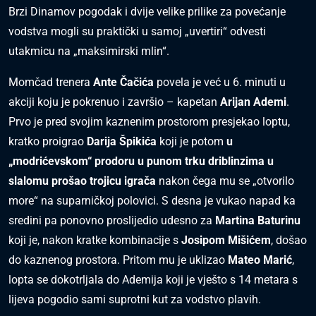
Brzi Dinamov pogodak i dvije velike prilike za povećanje
vodstva mogli su praktički u samoj „uvertiri“ odvesti
utakmicu na „maksimirski mlin“.
Momčad trenera
Ante Čačića
povela je već u 6. minuti u
akciji koju je pokrenuo i završio – kapetan
Arijan Ademi
.
Prvo je pred svojim kaznenim prostorom presjekao loptu,
kratko proigrao
Darija Špikića
koji je potom
u
„modrićevskom“ prodoru u punom trku driblinzima u
slalomu prošao trojicu igrača
nakon čega mu se „otvorilo
more“ na suparničkoj polovici. S desna je vukao napad ka
sredini pa ponovno proslijedio udesno za
Martina Baturinu
koji je, nakon kratke kombinacije s
Josipom Mišićem
, došao
do kaznenog prostora. Pritom mu je uklizao
Mateo Marić
,
lopta se dokotrljala do Ademija koji je vješto s 14 metara s
lijeva pogodio sami suprotni kut za vodstvo plavih.