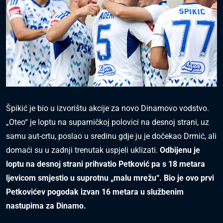
Špikić je bio u izvorištu akcije za novo Dinamovo vodstvo.
„Oteo“ je loptu na suparničkoj polovici na desnoj strani, uz
samu aut-crtu, poslao u sredinu gdje ju je dočekao Drmić, ali
domaći su u zadnji trenutak uspjeli uklizati.
Odbijenu je
loptu na desnoj strani prihvatio Petković pa s 18 metara
ljevicom smjestio u suprotnu „malu mrežu“. Bio je ovo prvi
Petkovićev pogodak izvan 16 metara u službenim
nastupima za Dinamo.