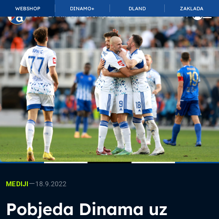
WEBSHOP
DINAMO+
DLAND
ZAKLADA
TOP_BAR.MembershipSuffix
—
18.9.2022
MEDIJI
Pobjeda Dinama uz