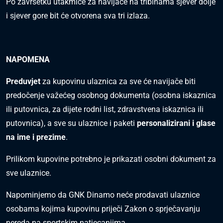
Po završetku utakmice za navijače na tribinama sjever dolje
i sjever gore bit će otvorena sva tri izlaza.
NAPOMENA
Preduvjet
za kupovinu ulaznica za sve će navijače biti
predočenje
važećeg osobnog dokumenta
(osobna iskaznica
ili putovnica, za dijete rodni list, zdravstvena iskaznica ili
putovnica), a sve su ulaznice i paketi
personalizirani i glase
na ime i prezime
.
Prilikom kupovine potrebno je prikazati osobni dokument za
sve ulaznice.
Napominjemo da GNK Dinamo neće prodavati ulaznice
osobama kojima kupovinu priječi Zakon o sprječavanju
nereda na sportskim natjecanjima.