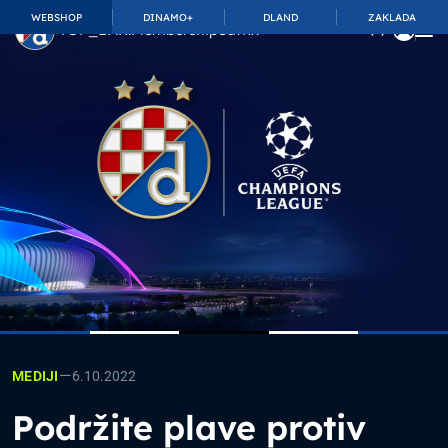
WEBSHOP
DINAMO+
DLAND
ZAKLADA
TOP_BAR.MembershipSuffix
—
6.10.2022
MEDIJI
Podržite plave protiv