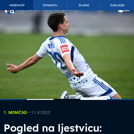
WEBSHOP
DINAMO+
DLAND
ZAKLADA
TOP_BAR.MembershipSuffix
—
11.4.2023
1. MOMČAD
Pogled na ljestvicu: