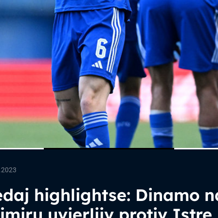
.2023
daj highlightse: Dinamo n
miru uvjerljiv protiv Istre