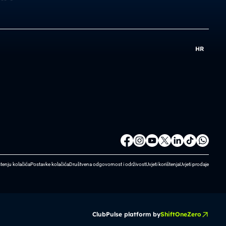
HR
štenju kolačića
Postavke kolačića
Društvena odgovornost i održivost
Uvjeti korištenja
Uvjeti prodaje
ClubPulse platform by
ShiftOneZero