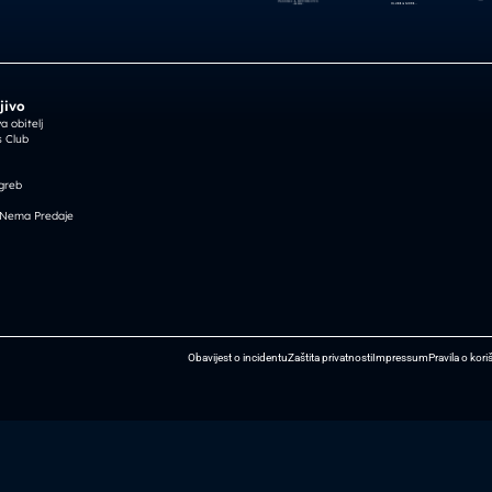
jivo
 obitelj
 Club
greb
 Nema Predaje
Obavijest o incidentu
Zaštita privatnosti
Impressum
Pravila o kori