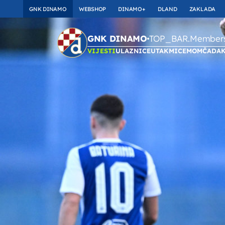
GNK DINAMO
WEBSHOP
DINAMO+
DLAND
ZAKLADA
TOP_BAR.Membersh
GNK DINAMO
VIJESTI
ULAZNICE
UTAKMICE
MOMČAD
A