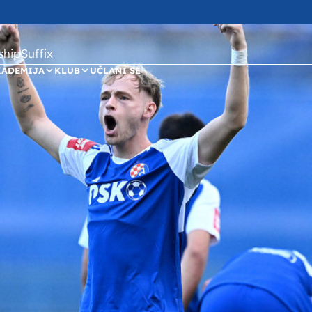
ipSuffix
KADEMIJA
KLUB
UČLANI SE