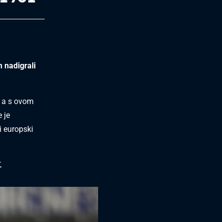
 nadigrali
,
a s ovom
 je
i europski
.