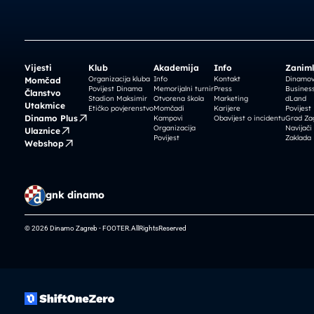
Vijesti
Klub
Akademija
Info
Zaniml
Organizacija kluba
Info
Kontakt
Dinamova
Momčad
Povijest Dinama
Memorijalni turnir
Press
Business
Članstvo
Stadion Maksimir
Otvorena škola
Marketing
dLand
Utakmice
Etičko povjerenstvo
Momčadi
Karijere
Povijest
Dinamo Plus
Kampovi
Obavijest o incidentu
Grad Za
Organizacija
Navijači
Ulaznice
Povijest
Zaklada
Webshop
gnk dinamo
© 2026 Dinamo Zagreb - FOOTER.AllRightsReserved