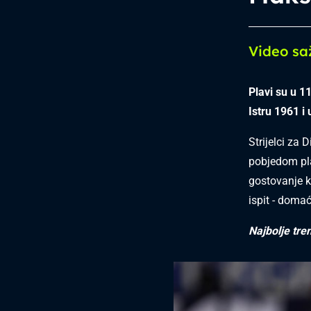
Video sa
Plavi su u 1
Istru 1961 i
Strijelci za 
pobjedom pla
gostovanje k
ispit - domać
Najbolje tre