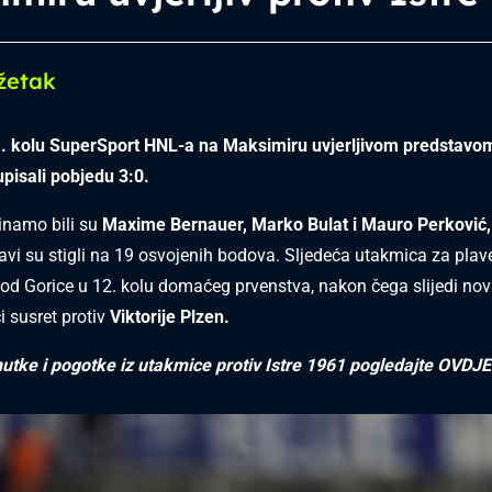
žetak
1. kolu SuperSport HNL-a na Maksimiru uvjerljivom predstavom
 upisali pobjedu 3:0.
Dinamo bili su
Maxime Bernauer, Marko Bulat i Mauro Perković
vi su stigli na 19 osvojenih bodova. Sljedeća utakmica za plave
od Gorice u 12. kolu domaćeg prvenstva, nakon čega slijedi nov
i susret protiv
Viktorije Plzen.
nutke i pogotke iz utakmice protiv Istre 1961 pogledajte
OVDJE