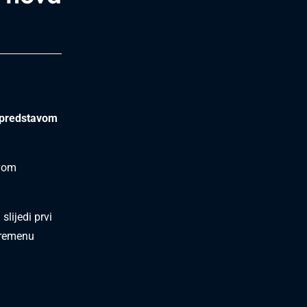
 predstavom
ovom
lijedi prvi
uvremenu