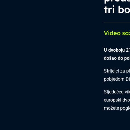
tri b
Video sa
U dvoboju 2
došao do po
Strijelci za p
pobjedom Di
Sljedećeg vi
europski dvo
možete pogle