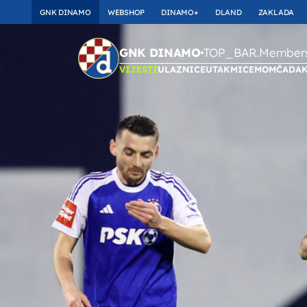
GNK DINAMO
WEBSHOP
DINAMO+
DLAND
ZAKLADA
TOP_BAR.Membersh
GNK DINAMO
VIJESTI
ULAZNICE
UTAKMICE
MOMČAD
A