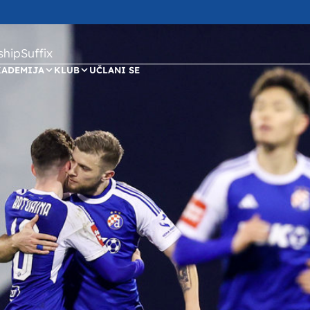
ipSuffix
KADEMIJA
KLUB
UČLANI SE