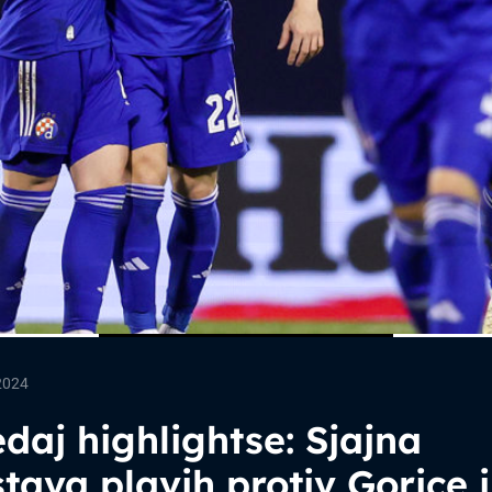
2024
daj highlightse: Sjajna
tava plavih protiv Gorice 