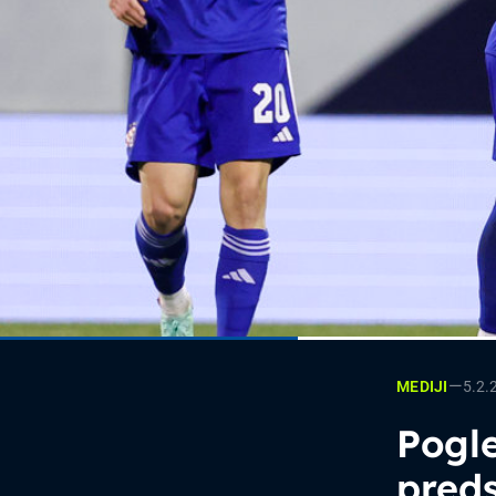
—
5.2.
MEDIJI
Pogle
preds