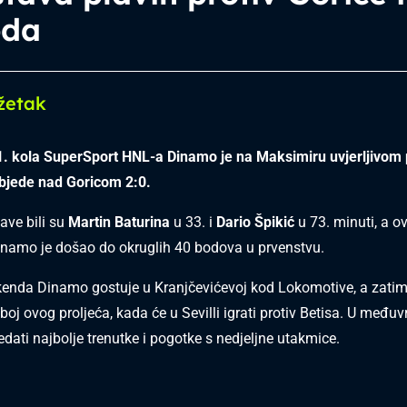
oda
žetak
1. kola SuperSport HNL-a Dinamo je na Maksimiru uvjerljivom
bjede nad Goricom 2:0.
lave bili su
Martin Baturina
u 33. i
Dario Špikić
u 73. minuti, a 
namo je došao do okruglih 40 bodova u prvenstvu.
kenda Dinamo gostuje u Kranjčevićevoj kod Lokomotive, a zatim s
boj ovog proljeća, kada će u Sevilli igrati protiv Betisa. U međ
dati najbolje trenutke i pogotke s nedjeljne utakmice.