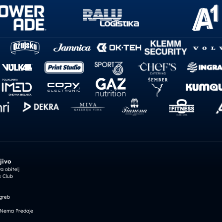
jivo
 obitelj
 Club
greb
 Nema Predaje