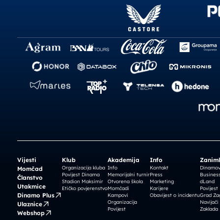
Vijesti
Klub
Akademija
Info
Zaniml
Organizacija kluba
Info
Kontakt
Dinamova
Momčad
Povijest Dinama
Memorijalni turnir
Press
Business
Članstvo
Stadion Maksimir
Otvorena škola
Marketing
dLand
Utakmice
Etičko povjerenstvo
Momčadi
Karijere
Povijest
Dinamo Plus
Kampovi
Obavijest o incidentu
Grad Za
Organizacija
Navijači
Ulaznice
Povijest
Zaklada
Webshop