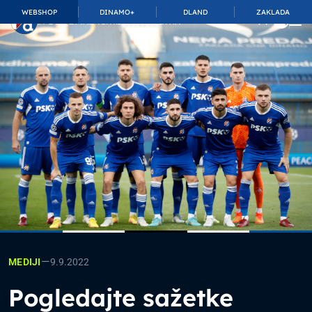
WEBSHOP
DINAMO+
DLAND
ZAKLADA
TOP_BAR.MembershipSuffix
—
9.9.2022
MEDIJI
Pogledajte sažetke