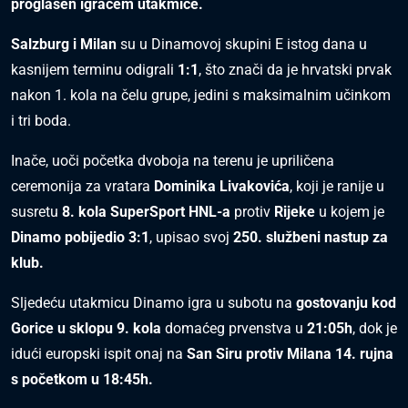
proglašen igračem utakmice.
Salzburg i Milan
su u Dinamovoj skupini E istog dana u
kasnijem terminu odigrali
1:1
, što znači da je hrvatski prvak
nakon 1. kola na čelu grupe, jedini s maksimalnim učinkom
i tri boda.
Inače, uoči početka dvoboja na terenu je upriličena
ceremonija za vratara
Dominika Livakovića
, koji je ranije u
susretu
8. kola
SuperSport HNL-a
protiv
Rijeke
u kojem je
Dinamo pobijedio 3:1
, upisao svoj
250. službeni nastup za
klub.
Sljedeću utakmicu Dinamo igra u subotu na
gostovanju kod
Gorice u sklopu 9. kola
domaćeg prvenstva u
21:05h
, dok je
idući europski ispit onaj na
San Siru protiv Milana 14. rujna
s početkom u 18:45h.