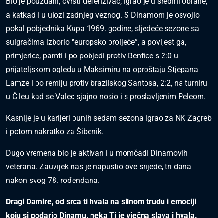
Bio je pouzdani, čvrsti defenzivac, igrao je u sredini obrane,
a katkad i u ulozi zadnjeg veznog. S Dinamom je osvojio
pokal pobjednika Kupa 1969. godine, sljedeće sezone sa
suigračima izborio “europsko proljeće”, a povijest ga,
primjerice, pamti i po pobjedi protiv Benfice s 2:0 u
prijateljskom ogledu u Maksimiru na oproštaju Stjepana
Lamze i po remiju protiv brazilskog Santosa, 2:2, na turniru
u Čileu kad se Valec sjajno nosio i s proslavljenim Peleom.
Kasnije je u karijeri punih sedam sezona igrao za NK Zagreb
i potom nakratko za Šibenik.
Dugo vremena bio je aktivan i u momčadi Dinamovih
veterana. Zauvijek nas je napustio ove srijede, tri dana
nakon svog 78. rođendana.
Dragi Damire, od srca ti hvala na silnom trudu i emociji
koju si podario Dinamu, neka Ti je vječna slava i hvala.