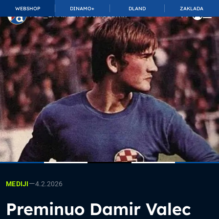
WEBSHOP
DINAMO+
DLAND
ZAKLADA
TOP_BAR.MembershipSuffix
—
4.2.2026
MEDIJI
Preminuo Damir Valec