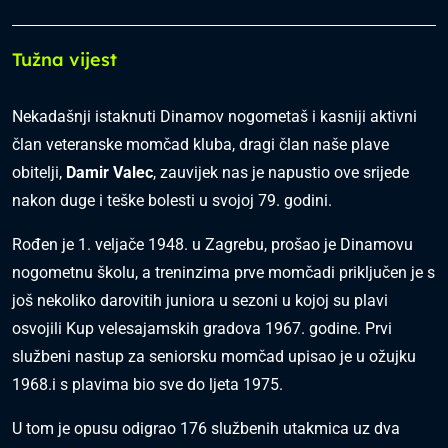
Tužna vijest
Nekadašnji istaknuti Dinamov nogometaš i kasniji aktivni
član veteranske momčad kluba, dragi član naše plave
obitelji,
Damir Valec
, zauvijek nas je napustio ove srijede
nakon duge i teške bolesti u svojoj 79. godini.
Rođen je 1. veljače 1948. u Zagrebu, prošao je Dinamovu
nogometnu školu, a treninzima prve momčadi priključen je s
još nekoliko darovitih juniora u sezoni u kojoj su plavi
osvojili Kup velesajamskih gradova 1967. godine. Prvi
službeni nastup za seniorsku momčad upisao je u ožujku
1968.i s plavima bio sve do ljeta 1975.
U tom je opusu odigrao 176 službenih utakmica uz dva