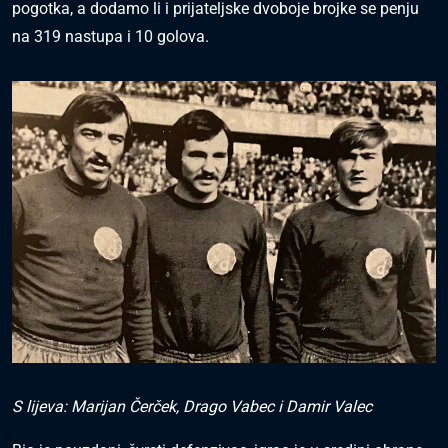
pogotka, a dodamo li i prijateljske dvoboje brojke se penju
na 319 nastupa i 10 golova.
S lijeva: Marijan Čerček, Drago Vabec i Damir Valec