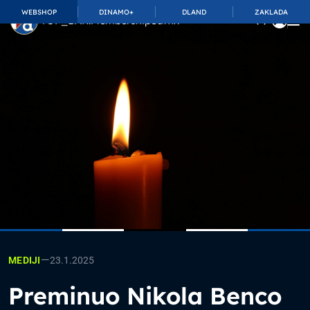
WEBSHOP
DINAMO+
DLAND
ZAKLADA
TOP_BAR.MembershipSuffix
—
23.1.2025
MEDIJI
Preminuo Nikola Benco