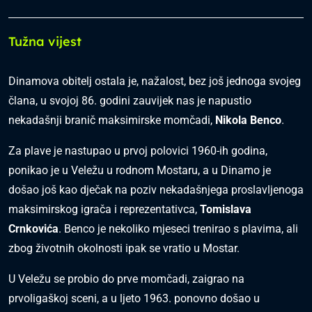
Tužna vijest
Dinamova obitelj ostala je, nažalost, bez još jednoga svojeg
člana, u svojoj 86. godini zauvijek nas je napustio
nekadašnji branič maksimirske momčadi,
Nikola Benco
.
Za plave je nastupao u prvoj polovici 1960-ih godina,
ponikao je u Veležu u rodnom Mostaru, a u Dinamo je
došao još kao dječak na poziv nekadašnjega proslavljenoga
maksimirskog igrača i reprezentativca,
Tomislava
Crnkovića
. Benco je nekoliko mjeseci trenirao s plavima, ali
zbog životnih okolnosti ipak se vratio u Mostar.
U Veležu se probio do prve momčadi, zaigrao na
prvoligaškoj sceni, a u ljeto 1963. ponovno došao u