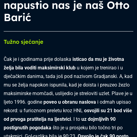
napustio nas je naš Otto
Barić
Tužno sjećanje
Čak je i godinama prije dolaska
isticao da mu je životna
želja bila voditi maksimirski klub
u kojem je trenirao i u
dječačkim danima, tada još pod nazivom Gradjanski. A, kad
mu se želja napokon ispunila, kad je doista i preuzeo žezlo
maksimirske momčadi, uslijedio je streloviti uzlet. Plave je u
ljeto 1996. godine
poveo u obranu naslova
i odmah upisao
rekord: u furioznom preletu kroz HNL
osvojili su 21 bod više
od prvoga pratitelja na ljestvici
. I to
uz dojmljivih 90
postignutih pogodaka
što je u prosjeku bilo točno tri po
utakmici. Gol-razlika bila je 90:23.
Osvojio je čak 90 posto