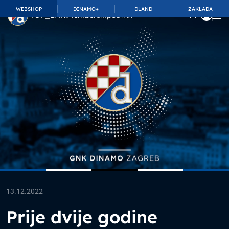
WEBSHOP
DINAMO+
DLAND
ZAKLADA
TOP_BAR.MembershipSuffix
13.12.2022
Prije dvije godine