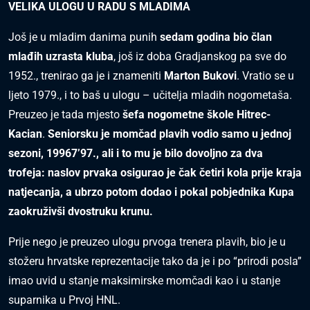
VELIKA ULOGU U RADU S MLADIMA
Još je u mladim danima punih
sedam godina bio član
mlađih uzrasta kluba
, još iz doba Gradjanskog pa sve do
1952., trenirao ga je i znameniti
Marton Bukovi
. Vratio se u
ljeto 1979., i to baš u ulogu – učitelja mladih nogometaša.
Preuzeo je tada mjesto
šefa nogometne škole Hitrec-
Kacian
.
Seniorsku je momčad plavih vodio samo u jednoj
sezoni, 19967’97., ali i to mu je bilo dovoljno za dva
trofeja: naslov prvaka osigurao je čak četiri kola prije kraja
natjecanja, a ubrzo potom dodao i pokal pobjednika Kupa
zaokruživši dvostruku krunu.
Prije nego je preuzeo ulogu prvoga trenera plavih, bio je u
stožeru hrvatske reprezentacije tako da je i po “prirodi posla”
imao uvid u stanje maksimirske momčadi kao i u stanje
suparnika u Prvoj HNL.