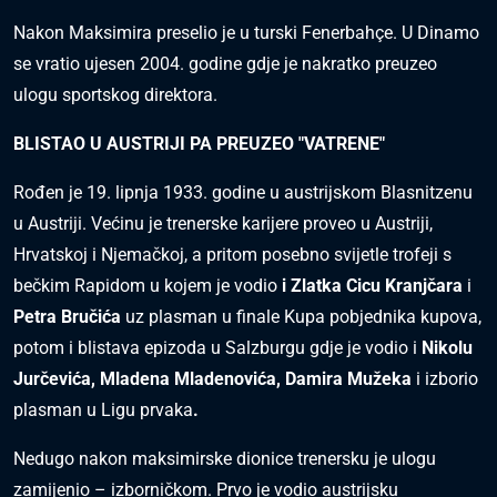
Nakon Maksimira preselio je u turski Fenerbahçe. U Dinamo
se vratio ujesen 2004. godine gdje je nakratko preuzeo
ulogu sportskog direktora.
BLISTAO U AUSTRIJI PA PREUZEO "VATRENE"
Rođen je 19. lipnja 1933. godine u austrijskom Blasnitzenu
u Austriji. Većinu je trenerske karijere proveo u Austriji,
Hrvatskoj i Njemačkoj, a pritom posebno svijetle trofeji s
bečkim Rapidom u kojem je vodio
i Zlatka Cicu Kranjčara
i
Petra Bručića
uz plasman u finale Kupa pobjednika kupova,
potom i blistava epizoda u Salzburgu gdje je vodio i
Nikolu
Jurčevića, Mladena Mladenovića, Damira Mužeka
i izborio
plasman u Ligu prvaka
.
Nedugo nakon maksimirske dionice trenersku je ulogu
zamijenio – izborničkom. Prvo je vodio austrijsku