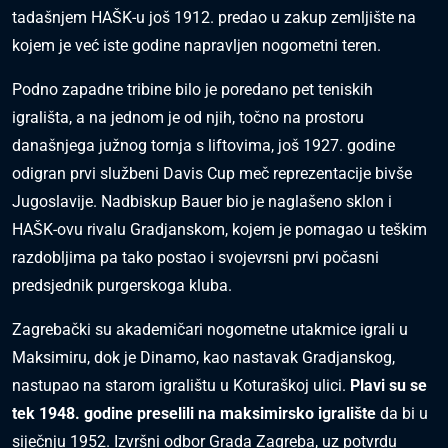
tadašnjem HAŠK-u još 1912. predao u zakup zemljište na
kojem je već iste godine napravljen nogometni teren.
Podno zapadne tribine bilo je poredano pet teniskih
igrališta, a na jednom je od njih, točno na prostoru
današnjega južnog tornja s liftovima, još 1927. godine
odigran prvi službeni Davis Cup meč reprezentacije bivše
Jugoslavije. Nadbiskup Bauer bio je naglašeno sklon i
HAŠK-ovu rivalu Gradjanskom, kojem je pomagao u teškim
razdobljima pa tako postao i svojevrsni prvi počasni
predsjednik purgerskoga kluba.
Zagrebački su akademičari nogometne utakmice igrali u
Maksimiru, dok je Dinamo, kao nastavak Gradjanskog,
nastupao na starom igralištu u Koturaškoj ulici.
Plavi su se
tek 1948. godine preselili na maksimirsko igralište
da bi u
siječnju 1952. Izvršni odbor Grada Zagreba, uz potvrdu