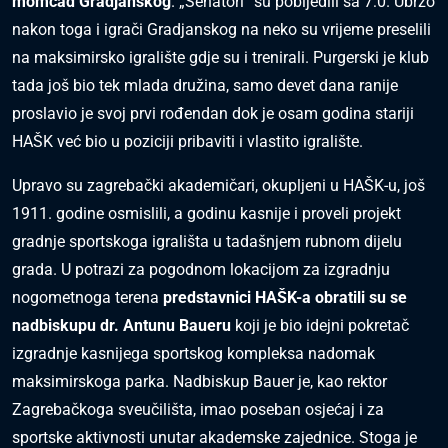
momčad Gradjanskog
. „Senatori“ su pobijedili sa 7:0. Ubrzo
nakon toga i igrači Gradjanskog na neko su vrijeme preselili
na maksimirsko igralište gdje su i trenirali. Purgerski je klub
tada još bio tek mlada družina, samo devet dana ranije
proslavio je svoj prvi rođendan dok je osam godina stariji
HAŠK već bio u poziciji pribaviti i vlastito igralište.
Upravo su zagrebački akademičari, okupljeni u HAŠK-u, još
1911. godine osmislili, a godinu kasnije i proveli projekt
gradnje sportskoga igrališta u tadašnjem rubnom dijelu
grada. U potrazi za pogodnom lokacijom za izgradnju
nogometnoga terena
predstavnici HAŠK-a obratili su se
nadbiskupu dr. Antunu Baueru
koji je bio idejni pokretač
izgradnje kasnijega sportskog kompleksa nadomak
maksimirskoga parka. Nadbiskup Bauer je, kao rektor
Zagrebačkoga sveučilišta, imao poseban osjećaj i za
sportske aktivnosti unutar akademske zajednice. Stoga je