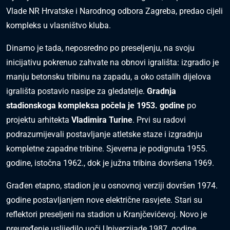
Vlade NR Hrvatske i Narodnog odbora Zagreba, predao cijeli
kompleks u vlasništvo kluba.
Dinamo je tada, neposredno po preseljenju, na svoju
inicijativu pokrenuo zahvate na obnovi igrališta: izgradio je
manju betonsku tribinu na zapadu, a oko ostalih dijelova
igrališta postavio nasipe za gledatelje.
Gradnja
stadionskoga kompleksa počela je 1953. godine
po
projektu arhitekta
Vladimira Turine
. Prvi su radovi
podrazumijevali postavljanje atletske staze i izgradnju
kompletne zapadne tribine. Sjeverna je podignuta 1955.
godine, istočna 1962., dok je južna tribina dovršena 1969.
Građen etapno, stadion je u osnovnoj verziji dovršen 1974.
godine postavljanjem nove električne rasvjete. Stari su
reflektori preseljeni na stadion u Kranjčevićevoj. Novo je
preuređenje uslijedilo uoči Univerzijade 1987. godine