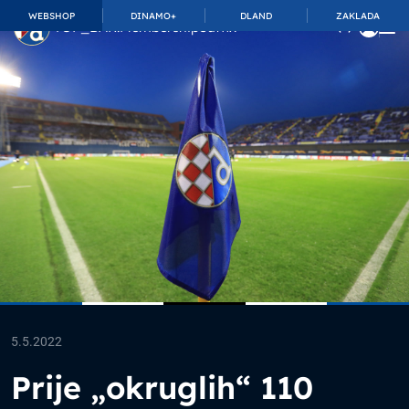
WEBSHOP
DINAMO+
DLAND
ZAKLADA
TOP_BAR.MembershipSuffix
5.5.2022
Prije „okruglih“ 110