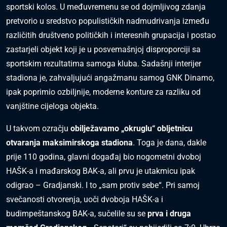
sportski kolos. U međuvremenu se od dojmljivog zdanja
pretvorio u sredstvo populističkih nadmudrivanja između
različitih društveno političkih i interesnih grupacija i postao
zastarjeli objekt koji je u posvemašnjoj disproporciji sa
sportskim rezultatima samoga kluba. Sadašnji interijer
stadiona je, zahvaljujući angažmanu samog GNK Dinamo,
ipak poprimio ozbiljnije, moderne konture za razliku od
vanjštine cijeloga objekta.
U takvom ozračju
obilježavamo „okruglu“ obljetnicu
otvaranja maksimirskoga stadiona
. Toga je dana, dakle
prije 110 godina, glavni događaj bio nogometni dvoboj
HAŠK-a i mađarskog BAK-a, ali prvu je utakmicu ipak
odigrao – Gradjanski. I to „sam protiv sebe“. Pri samoj
svečanosti otvorenja, uoči dvoboja HAŠK-a i
budimpeštanskog BAK-a, sučelile su se
prva i druga