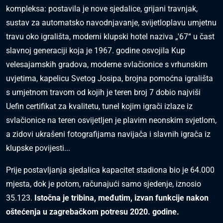
kompleksa: postavila je nove sjedalice, grijani travnjak,
sustav za automatsko navodnjavanje, svijetloplavu umjetnu
travu oko igrališta, moderni klupski hotel naziva „'67“ u čast
slavnoj generaciji koja je 1967. godine osvojila Kup
velesajamskih gradova, moderne svlačionice s vrhunskim
uvjetima, kapelicu Svetog Josipa, brojna pomoćna igrališta
s umjetnom travom od kojih je teren broj 7 dobio najviši
Uefin certifikat za kvalitetu, tunel kojim igrači izlaze iz
svlačionice na teren osvijetljen je plavim neonskim svjetlom,
a zidovi ukrašeni fotografijama navijača i slavnih igrača iz
klupske povijesti...
Prije postavljanja sjedalica kapacitet stadiona bio je 64.000
mjesta, dok je potom, računajući samo sjedenje, iznosio
35.123.
Istočna je tribina, međutim, izvan funkcije nakon
oštećenja u zagrebačkom potresu 2020. godine.