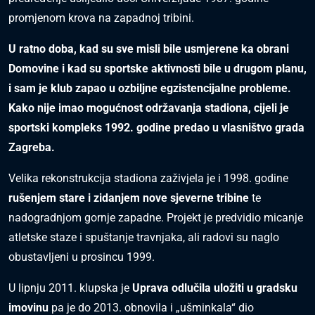
promjenom krova na zapadnoj tribini.
U ratno doba, kad su sve misli bile usmjerene ka obrani
Domovine i kad su sportske aktivnosti bile u drugom planu,
i sam je klub zapao u ozbiljne egzistencijalne probleme.
Kako nije imao mogućnost održavanja stadiona, cijeli je
sportski kompleks 1992. godine predao u vlasništvo grada
Zagreba.
Velika rekonstrukcija stadiona zaživjela je i 1998. godine
rušenjem stare i zidanjem nove sjeverne tribine
te
nadogradnjom gornje zapadne. Projekt je predvidio micanje
atletske staze i spuštanje travnjaka, ali radovi su naglo
obustavljeni u prosincu 1999.
U lipnju 2011. klupska je
Uprava odlučila uložiti u gradsku
imovinu
pa je do 2013. obnovila i „ušminkala“ dio