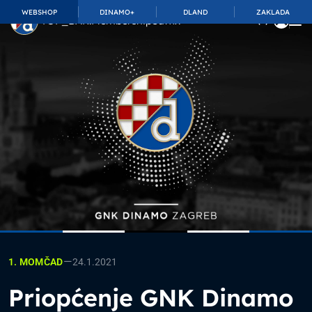
WEBSHOP
DINAMO+
DLAND
ZAKLADA
TOP_BAR.MembershipSuffix
—
24.1.2021
1. MOMČAD
Priopćenje GNK Dinamo