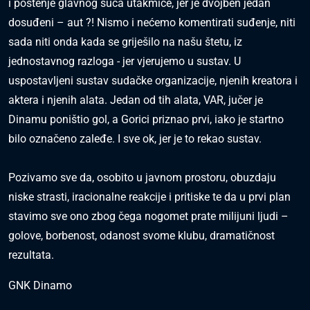
i poštenje glavnog suca utakmice, jer je dvojben jedan
dosuđeni – aut ?! Nismo i nećemo komentirati suđenje, niti
sada niti onda kada se griješilo na našu štetu, iz
jednostavnog razloga - jer vjerujemo u sustav. U
uspostavljeni sustav sudačke organizacije, njenih kreatora i
aktera i njenih alata. Jedan od tih alata, VAR, jučer je
Dinamu poništio gol, a Gorici priznao prvi, iako je startno
bilo označeno zaleđe. I sve ok, jer je to rekao sustav.
Pozivamo sve da, osobito u javnom prostoru, obuzdaju
niske strasti, iracionalne reakcije i pritiske te da u prvi plan
stavimo sve ono zbog čega nogomet prate milijuni ljudi –
golove, borbenost, odanost svome klubu, dramatičnost
rezultata.
GNK Dinamo