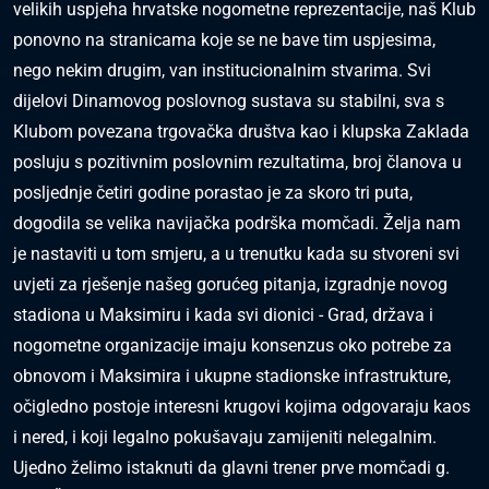
velikih uspjeha hrvatske nogometne reprezentacije, naš Klub
ponovno na stranicama koje se ne bave tim uspjesima,
nego nekim drugim, van institucionalnim stvarima. Svi
dijelovi Dinamovog poslovnog sustava su stabilni, sva s
Klubom povezana trgovačka društva kao i klupska Zaklada
posluju s pozitivnim poslovnim rezultatima, broj članova u
posljednje četiri godine porastao je za skoro tri puta,
dogodila se velika navijačka podrška momčadi. Želja nam
je nastaviti u tom smjeru, a u trenutku kada su stvoreni svi
uvjeti za rješenje našeg gorućeg pitanja, izgradnje novog
stadiona u Maksimiru i kada svi dionici - Grad, država i
nogometne organizacije imaju konsenzus oko potrebe za
obnovom i Maksimira i ukupne stadionske infrastrukture,
očigledno postoje interesni krugovi kojima odgovaraju kaos
i nered, i koji legalno pokušavaju zamijeniti nelegalnim.
Ujedno želimo istaknuti da glavni trener prve momčadi g.