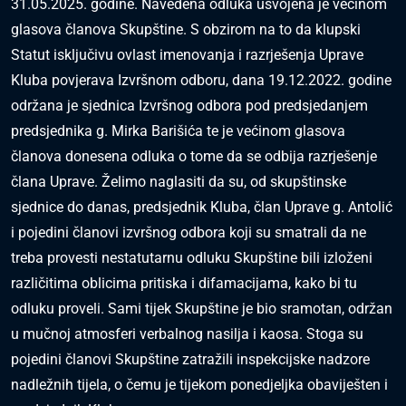
31.05.2025. godine. Navedena odluka usvojena je većinom
glasova članova Skupštine. S obzirom na to da klupski
Statut isključivu ovlast imenovanja i razrješenja Uprave
Kluba povjerava Izvršnom odboru, dana 19.12.2022. godine
održana je sjednica Izvršnog odbora pod predsjedanjem
predsjednika g. Mirka Barišića te je većinom glasova
članova donesena odluka o tome da se odbija razrješenje
člana Uprave. Želimo naglasiti da su, od skupštinske
sjednice do danas, predsjednik Kluba, član Uprave g. Antolić
i pojedini članovi izvršnog odbora koji su smatrali da ne
treba provesti nestatutarnu odluku Skupštine bili izloženi
različitima oblicima pritiska i difamacijama, kako bi tu
odluku proveli. Sami tijek Skupštine je bio sramotan, održan
u mučnoj atmosferi verbalnog nasilja i kaosa. Stoga su
pojedini članovi Skupštine zatražili inspekcijske nadzore
nadležnih tijela, o čemu je tijekom ponedjeljka obaviješten i