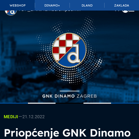
WEBSHOP
DINAMO+
DLAND
ZAKLADA
TOP_BAR.MembershipSuffix
—
21.12.2022
MEDIJI
Priopćenje GNK Dinamo