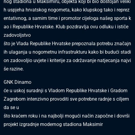
nog stadiona u Maksimiru, objekta koji bi bio dostojan veliki
h uspjeha hrvatskog nogometa, kako klupskog tako i reprez
entativnog, a samim time i promotor cijeloga našeg sporta k
ao i Republike Hrvatske. Klub pozdravlja ovu odluku i ističe
zadovoljstvo
što je Vlada Republike Hrvatske prepoznala potrebu značajn
ih ulaganja u nogometnu infrastrukturu kako bi budući stadi
on zadovoljio uvjete i kriterije za održavanje natjecanja najvi
še razine.
GNK Dinamo
će u uskoj suradnji s Vladom Republike Hrvatske i Gradom
Zagrebom intenzivno provoditi sve potrebne radnje s ciljem
da se u
što kraćem roku i na najbolji mogući način započne i dovrši
projekt izgradnje modernog stadiona Maksimir