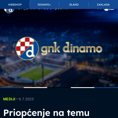
WEBSHOP
DINAMO+
DLAND
ZAKLADA
TOP_BAR.MembershipSuffix
—
6.7.2023
MEDIJI
Priopćenje na temu