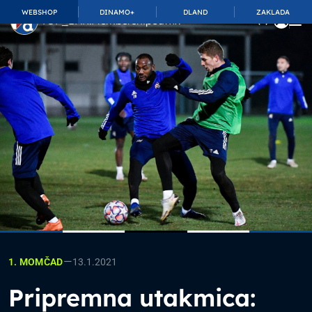
WEBSHOP
DINAMO+
DLAND
ZAKLADA
TOP_BAR.MembershipSuffix
—
13.1.2021
1. MOMČAD
Pripremna utakmica: