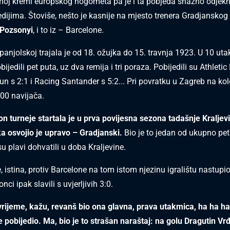
moj kremi europskog nogometa pa je i ta pobjeda snažno odjekn
dijima. Štoviše, nešto je kasnije na mjesto trenera Gradjansko
 Pozsonyi
, i to iz – Barcelone.
panjolskoj trajala je od 18. ožujka do 15. travnja 1923. U 10 ut
bijedili pet puta, uz dva remija i tri poraza. Pobijedili su Athletic 
un s 2:1 i Racing Santander s 5:2... Pri povratku u Zagreb na kol
00 navijača.
 turneje startala je u prva povijesna sezona tadašnje Kraljev
a osvojio je upravo – Gradjanski.
Bio je to jedan od ukupno pet
u plavi dohvatili u doba Kraljevine.
, istina, protiv Barcelone na tom istom njezinu igralištu nastupio
nci ipak slavili s uvjerljivih 3:0.
vrijeme, kažu, revanš bio ona glavna, prava utakmica, ha ha ha
e pobijedio. Ma, bio je to strašan naraštaj: na golu Dragutin Vr