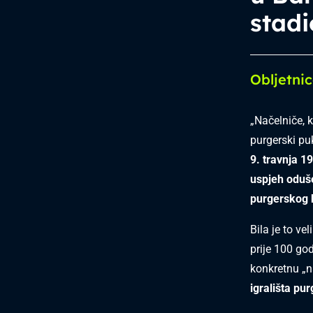
stad
Obljetni
„Načelniče, k
purgerski pu
9. travnja 19
uspjeh oduš
purgerskog 
Bila je to ve
prije 100 god
konkretnu „
igrališta pu