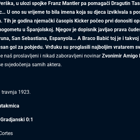
Perška, u ulozi spojke Franz Mantler pa pomagači Dragutin Ta
s
… U ono su vrijeme to bila imena koja su djeca izvikivala s p
 Tih je godina njemački časopis Kicker počeo prvi donositi op
 nogometu u Španjolskoj. Njegov je dopisnik javljao prava čude
runa, San Sebastiana, Espanyola… A Braco Babić toj je i takvoj
san gol za pobjedu. Vrđuku su proglasili najboljim vratarem sv
je naš proslavljeni i nikad zaboravljeni novinar
Zvonimir Amigo
 se svjedočenja samih aktera.
. travnja 1923.
 utakmica
 Gradjanski 0:1
Cortes