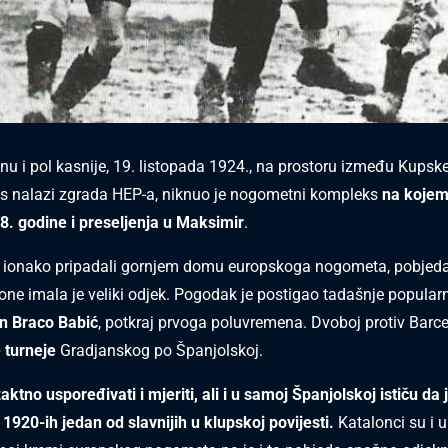
inu i pol kasnije, 19. listopada 1924., na prostoru između Kupske
s nalazi zgrada HEP-a, niknuo je nogometni kompleks
na kojem
8. godine i preseljenja u Maksimir
.
vi ionako pripadali gornjem domu europskoga nogometa, pobjed
lone imala je veliki odjek. Pogodak je postigao tadašnje popula
n Braco Babić
, potkraj prvoga poluvremena. Dvoboj protiv Barce
 turneje
Gradjanskog po Španjolskoj.
ktno uspoređivati i mjeriti, ali i u samoj Španjolskoj ističu da 
 1920-ih jedan od slavnijih u klupskoj povijesti.
Katalonci su i u