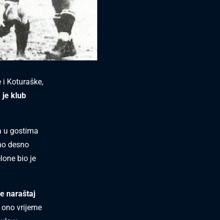
 i Koturaške,
 je klub
a u gostima
rno desno
lone bio je
je naraštaj
 ono vrijeme