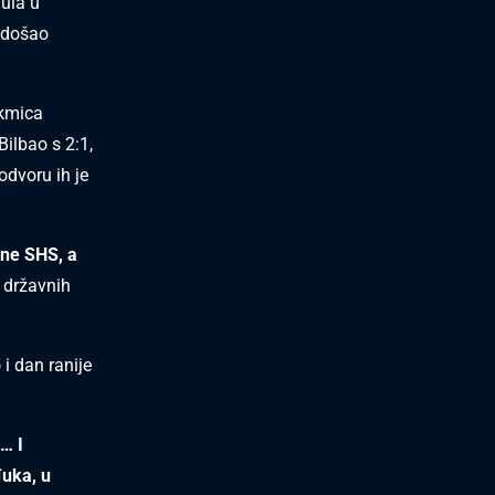
ula u
g došao
akmica
Bilbao s 2:1,
odvoru ih je
ine SHS, a
 državnih
 i dan ranije
… I
đuka, u