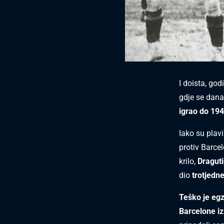
I doista, god
gdje se dana
igrao do 194
Iako su pla
protiv Barce
krilo,
Draguti
dio
trotjedne
Teško je egza
Barcelone iz