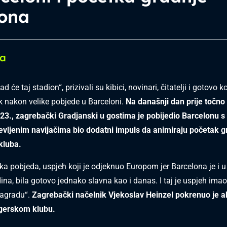
iona
ca
ad će taj stadion“, prizivali su kibici, novinari, čitatelji i gotovo
k nakon velike pobjede u Barceloni.
Na današnji dan prije točno
23., zagrebački Gradjanski u gostima je pobijedio Barcelonu s 1
evljenim navijačima bio dodatni impuls da animiraju početak 
kluba.
lika pobjeda, uspjeh koji je odjeknuo Europom jer Barcelona je i u
ina, bila gotovo jednako slavna kao i danas. I taj je uspjeh ima
nagradu“.
Zagrebački načelnik Vjekoslav Heinzel pokrenuo je a
rgerskom klubu.