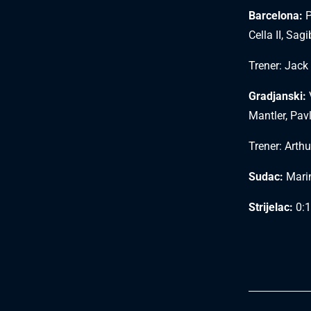
Barcelona:
P
Cella II, Sag
Trener: Jack
Gradjanski:
V
Mantler, Pav
Trener: Arthu
Sudac:
Marin
Strijelac:
0:1