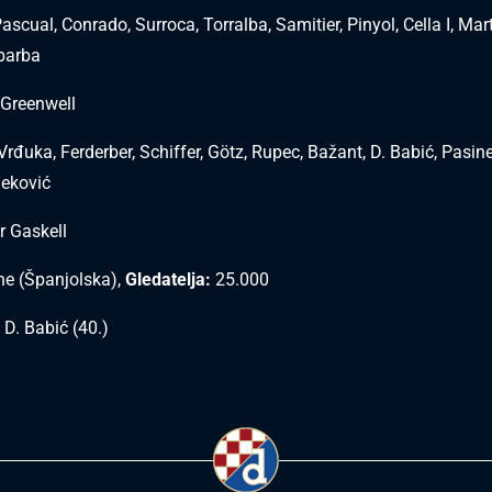
ascual, Conrado, Surroca, Torralba, Samitier, Pinyol, Cella I, Mart
ibarba
 Greenwell
rđuka, Ferderber, Schiffer, Götz, Rupec, Bažant, D. Babić, Pasine
leković
r Gaskell
e (Španjolska),
Gledatelja:
25.000
 D. Babić (40.)