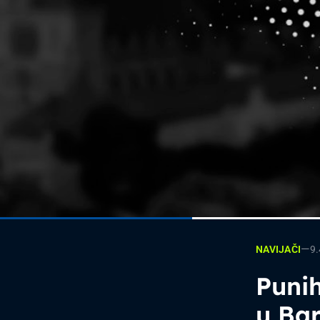
—
9
NAVIJAČI
Punih
u Bar