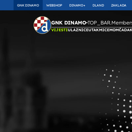
GNK DINAMO
WEBSHOP
DINAMO+
DLAND
ZAKLADA
TOP_BAR.Membersh
GNK DINAMO
VIJESTI
ULAZNICE
UTAKMICE
MOMČAD
A