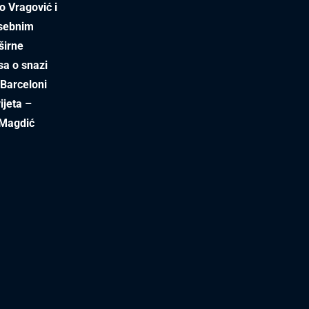
o Vragović i
osebnim
širne
sa o snazi
 Barceloni
ijeta –
 Magdić