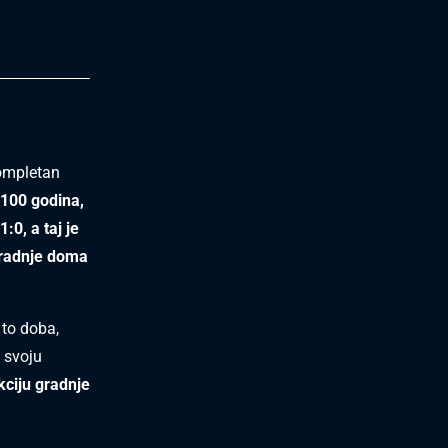
 kompletan
 100 godina,
:0, a taj je
gradnje doma
 to doba,
o svoju
kciju gradnje