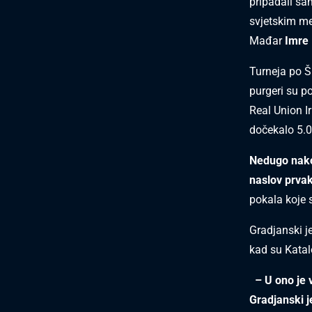
pripadali sa
svjetskim me
Mađar
Imre
Turneja po Š
purgeri su po
Real Union Ir
dočekalo 5.0
Nedugo nakon
naslov prvak
pokala koje s
Gradjanski je
kad su Katalo
– U ono je 
Gradjanski j