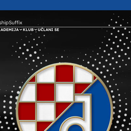
ipSuffix
KADEMIJA
KLUB
UČLANI SE