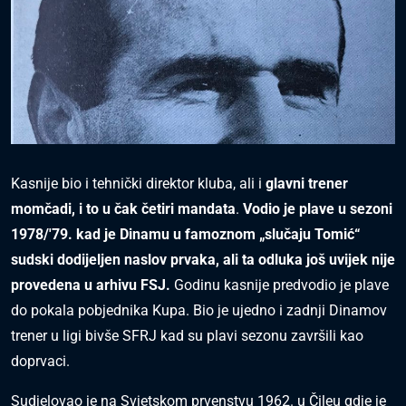
Kasnije bio i tehnički direktor kluba, ali i
glavni trener
momčadi, i to u čak četiri mandata
.
Vodio je plave u sezoni
1978/'79. kad je Dinamu u famoznom „slučaju Tomić“
sudski dodijeljen naslov prvaka, ali ta odluka još uvijek nije
provedena u arhivu FSJ.
Godinu kasnije predvodio je plave
do pokala pobjednika Kupa. Bio je ujedno i zadnji Dinamov
trener u ligi bivše SFRJ kad su plavi sezonu završili kao
doprvaci.
Sudjelovao je na Svjetskom prvenstvu 1962. u Čileu gdje je