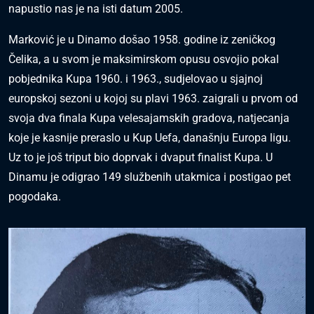
napustio nas je na isti datum 2005.
Marković je u Dinamo došao 1958. godine iz zeničkog
Čelika, a u svom je maksimirskom opusu osvojio pokal
pobjednika Kupa 1960. i 1963., sudjelovao u sjajnoj
europskoj sezoni u kojoj su plavi 1963. zaigrali u prvom od
svoja dva finala Kupa velesajamskih gradova, natjecanja
koje je kasnije preraslo u Kup Uefa, današnju Europa ligu.
Uz to je još triput bio doprvak i dvaput finalist Kupa. U
Dinamu je odigrao 149 službenih utakmica i postigao pet
pogodaka.