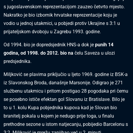
s jugoslavenskom reprezentacijom zauzeo četvrto mjesto.
Nakratko je bio izbornik hrvatske reprezentacije koju je
vodio u jednoj utakmici, u pobjedi protiv Ukrajine s 3:1 u
prijateljskom dvoboju u Zagrebu 1993. godine.
Od 1994. bio je dopredsjednik HNS-a dok je
punih 14
godina, od 1998. do 2012. bio na
čelu Saveza u ulozi
predsjednika.
Miljković se plavima priključio u ljeto 1969. godine iz BSK-a
iz Slavonskog Broda, današnje Marsonije. Odigrao je 271
službenu utakmicu i pritom postigao 28 pogodaka pri čemu
se posebno ističe efektan gol Slovanu iz Bratislave. Bilo je
to u 1. kolu Kupa pobjednika kupova kad je Slovan bio
branitelj pokala u kojem je nedugo prije toga, u finalu
prethodne sezone u istom natjecanju, pobijedio Barcelonu s
3:2. Miljković je mrežu zanjihao već u 2. minuti