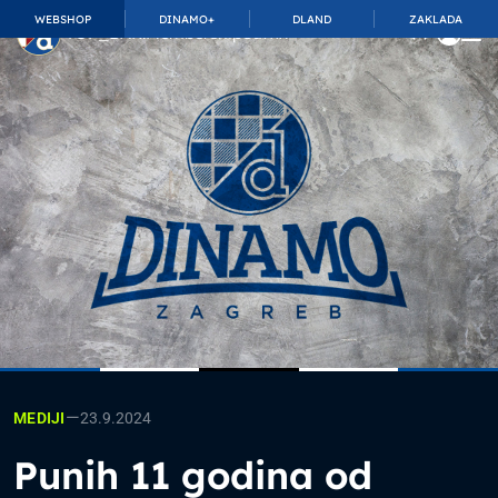
WEBSHOP
DINAMO+
DLAND
ZAKLADA
TOP_BAR.MembershipSuffix
—
23.9.2024
MEDIJI
Punih 11 godina od