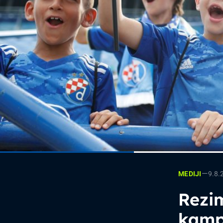
—
9.8.
MEDIJI
Rezi
kamp