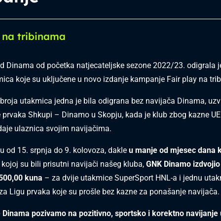
y na tribinama
 Dinama od početka natjecateljske sezone 2022/23. odigrala 
ca koje su uključene u novo izdanje kampanje Fair play na tri
roja utakmica jedna je bila odigrana bez navijača Dinama, uzvr
e prvaka Shkupi – Dinamo u Skopju, kada je klub zbog kazne U
aje ulaznica svojim navijačima.
u od 15. srpnja do 9. kolovoza, dakle
u manje od mjesec dana k
kojoj su bili prisutni navijači našeg kluba,
GNK Dinamo izdvojio
.500,00 kuna
– za dvije utakmice SuperSport HNL-a i jednu uta
a za Ligu prvaka koje su prošle bez kazne za ponašanje navijača.
 Dinama pozivamo na pozitivno, sportsko i korektno navijanje