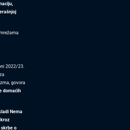
naciju,
erašnjoj
m mrežama
oni 2022/23.
 za
sizma, govora
ce domaćih
akladi Nema
a
kroz
 skrbe o