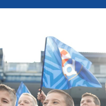
ipSuffix
KADEMIJA
KLUB
UČLANI SE