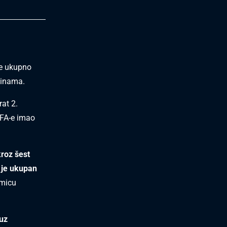
je ukupno
binama.
at 2.
EFA-e imao
roz šest
 je ukupan
kmicu
 uz