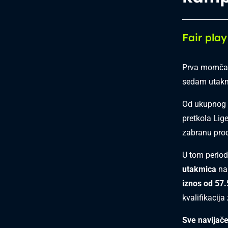
Fair pla
Prva momčad
sedam utakmi
Od ukupnog b
pretkola Lig
zabranu prod
U tom period
utakmica
na 
iznos od 57
kvalifikacij
Sve navijače