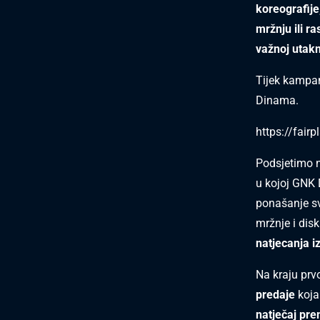
koreografije
mržnju ili r
važnoj utakm
Tijek kampan
Dinama.
https://fair
Podsjetimo n
u kojoj GNK 
ponašanje sv
mržnje i disk
natjecanja i
Na kraju prv
predaje
koja
natječaj pre