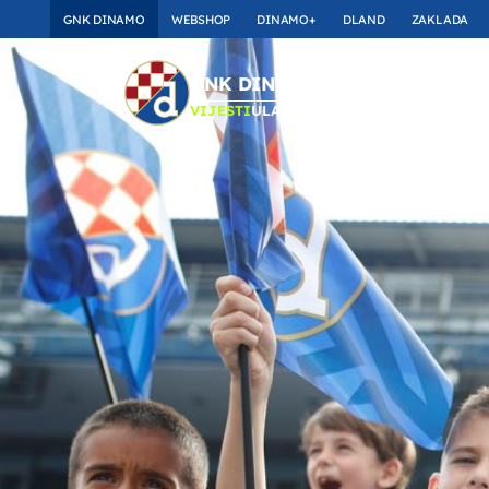
GNK DINAMO
WEBSHOP
DINAMO+
DLAND
ZAKLADA
TOP_BAR.Membersh
GNK DINAMO
VIJESTI
ULAZNICE
UTAKMICE
MOMČAD
A