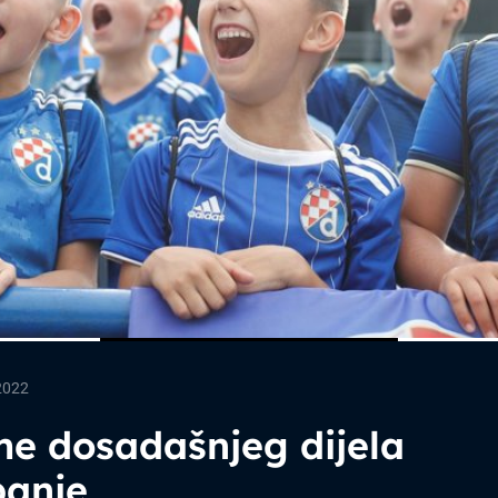
2022
me dosadašnjeg dijela
anje