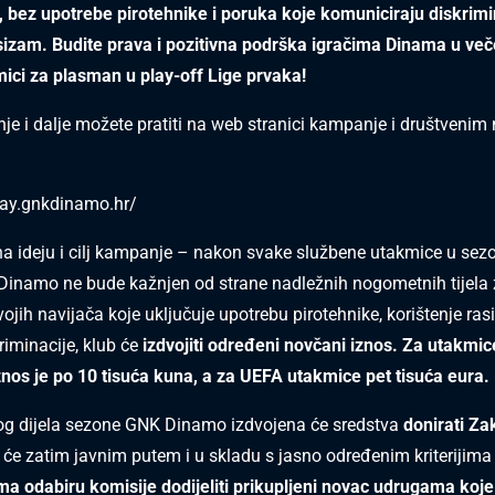
, bez upotrebe pirotehnike i poruka koje komuniciraju diskrimi
asizam. Budite prava i pozitivna podrška igračima Dinama u več
ici za plasman u play-off Lige prvaka!
je i dalje možete pratiti na web stranici kampanje i društveni
play.gnkdinamo.hr/
a ideju i cilj kampanje – nakon svake službene utakmice u sez
Dinamo ne bude kažnjen od strane nadležnih nogometnih tijela
ojih navijača koje uključuje upotrebu pirotehnike, korištenje ra
riminacije, klub će
izdvojiti određeni novčani iznos. Za utakmi
znos je po 10 tisuća kuna, a za UEFA utakmice pet tisuća eura.
og dijela sezone GNK Dinamo izdvojena će sredstva
donirati Z
 će zatim javnim putem i u skladu s jasno određenim kriterijim
ma odabiru komisije dodijeliti prikupljeni novac udrugama koje