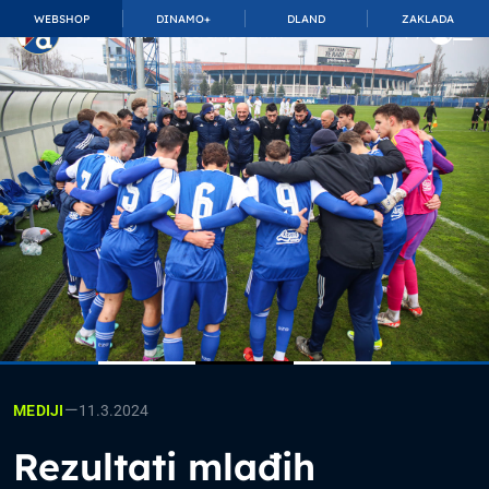
WEBSHOP
DINAMO+
DLAND
ZAKLADA
TOP_BAR.MembershipSuffix
—
11.3.2024
MEDIJI
Rezultati mlađih