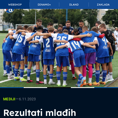
WEBSHOP
DINAMO+
DLAND
ZAKLADA
TOP_BAR.MembershipSuffix
—
6.11.2023
MEDIJI
Rezultati mlađih