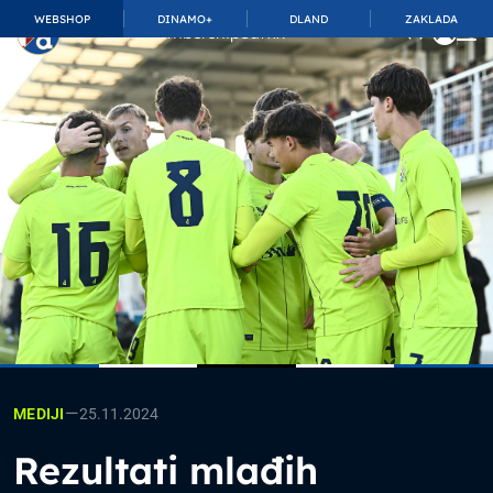
WEBSHOP
DINAMO+
DLAND
ZAKLADA
TOP_BAR.MembershipSuffix
—
25.11.2024
MEDIJI
Rezultati mlađih