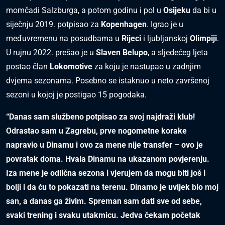
momčadi Salzburga, a potom godinu i pol u
Osijeku
da bi u
siječnju 2019. potpisao za
Kopenhagen
. Igrao je u
međuvremenu na posudbama u
Rijeci
i ljubljanskoj
Olimpiji
.
U rujnu 2022. prešao je u
Slaven Belupo
, a sljedećeg ljeta
postao član
Lokomotive
za koju je nastupao u zadnjim
dvjema sezonama. Posebno se istaknuo u neto završenoj
sezoni u kojoj je postigao 15 pogodaka.
“
Danas sam službeno potpisao za svoj najdraži klub!
Odrastao sam u Zagrebu, prve nogometne korake
napravio u Dinamu i ovo za mene nije transfer – ovo je
povratak doma. Hvala Dinamu na ukazanom povjerenju.
Iza mene je odlična sezona i vjerujem da mogu biti još i
bolji i da ću to pokazati na terenu.
Dinamo je uvijek bio moj
san, a danas ga živim. Spreman sam dati sve od sebe,
svaki trening i svaku utakmicu.
Jedva čekam početak