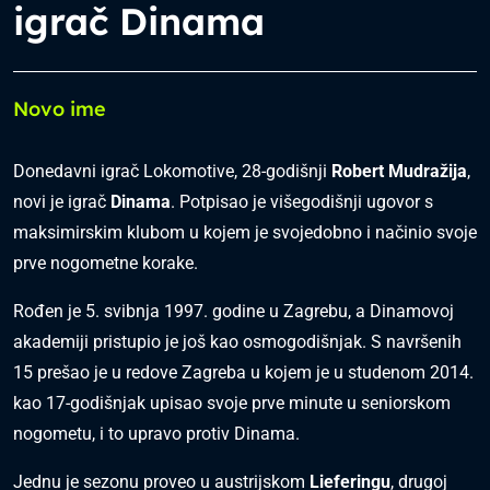
igrač Dinama
Novo ime
Donedavni igrač Lokomotive, 28-godišnji
Robert Mudražija
,
novi je igrač
Dinama
. Potpisao je višegodišnji ugovor s
maksimirskim klubom u kojem je svojedobno i načinio svoje
prve nogometne korake.
Rođen je 5. svibnja 1997. godine u Zagrebu, a Dinamovoj
akademiji pristupio je još kao osmogodišnjak. S navršenih
15 prešao je u redove Zagreba u kojem je u studenom 2014.
kao 17-godišnjak upisao svoje prve minute u seniorskom
nogometu, i to upravo protiv Dinama.
Jednu je sezonu proveo u austrijskom
Lieferingu
, drugoj