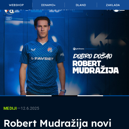
WEBSHOP
DINAMO+
DLAND
ZAKLADA
TOP_BAR.MembershipSuffix
—
12.6.2025
MEDIJI
Robert Mudražija novi