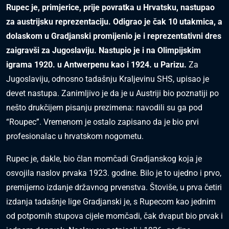
Rupec je, primjerice, prije povratka u Hrvatsku, nastupao
za austrijsku reprezentaciju. Odigrao je čak 10 utakmica, a
dolaskom u Gradjanski promijenio je i reprezentativni dres
zaigravši za Jugoslaviju. Nastupio je i na Olimpijskim
igrama 1920. u Antwerpenu kao i 1924. u Parizu.
Za
Jugoslaviju, odnosno tadašnju Kraljevinu SHS, upisao je
devet nastupa. Zanimljivo je da je u Austriji bio poznatiji po
nešto drukčijem pisanju prezimena: navodili su ga pod
“Roupec”. Vremenom je ostalo zapisano da je bio prvi
profesionalac u hrvatskom nogometu.
Rupec je, dakle, bio član momčadi Gradjanskog koja je
osvojila naslov prvaka 1923. godine. Bilo je to ujedno i prvo,
premijerno izdanje državnog prvenstva. Štoviše, u prva četiri
izdanja tadašnje lige Gradjanski je, s Rupecom kao jednim
od potpornih stupova cijele momčadi, čak dvaput bio prvak i