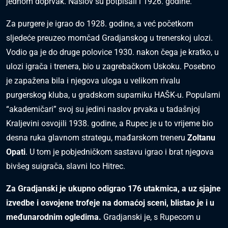
jednom doprvak. Naslov su potpisali i 1926. godine.
Za purgere je igrao do 1928. godine, a već početkom
sljedeće preuzeo momčad Gradjanskog u trenerskoj ulozi.
Vodio ga je do druge polovice 1930. nakon čega je kratko, u
ulozi igrača i trenera, bio u zagrebačkom Uskoku. Posebno
je zapažena bila i njegova uloga u velikom rivalu
purgerskog kluba, u gradskom suparniku HAŠK-u. Popularni
“akademičari” svoj su jedini naslov prvaka u tadašnjoj
Kraljevini osvojili 1938. godine, a Rupec je u to vrijeme bio
desna ruka glavnom strategu, mađarskom treneru
Zoltanu
Opati
. U tom je pobjedničkom sastavu igrao i brat njegova
bivšeg suigrača, slavni Ico Hitrec.
Za Gradjanski je ukupno odigrao 176 utakmica, a uz sjajne
izvedbe i osvojene trofeje na domaćoj sceni, blistao je i u
međunarodnim ogledima.
Gradjanski je, s Rupecom u