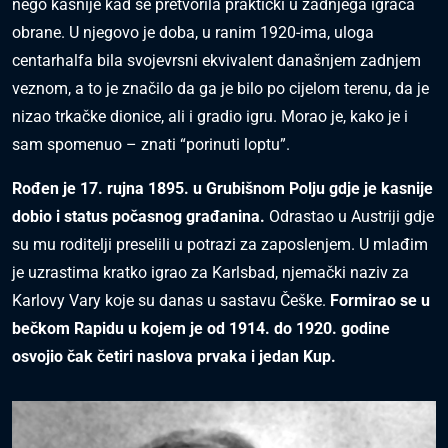
nego kasnije kad se pretvorila praktički u zadnjega igrača
obrane. U njegovo je doba, u ranim 1920-ima, uloga
centarhalfa bila svojevrsni ekvivalent današnjem zadnjem
veznom, a to je značilo da ga je bilo po cijelom terenu, da je
nizao trkačke dionice, ali i gradio igru. Morao je, kako je i
sam spomenuo – znati “porinuti loptu”.
Rođen je 17. rujna 1895. u Grubišnom Polju gdje je kasnije
dobio i status počasnog građanina.
Odrastao u Austriji gdje
su mu roditelji preselili u potrazi za zaposlenjem. U mlađim
je uzrastima kratko igrao za Karlsbad, njemački naziv za
Karlovy Vary koje su danas u sastavu Češke.
Formirao se u
bečkom Rapidu u kojem je od 1914. do 1920. godine
osvojio čak četiri naslova prvaka i jedan Kup.