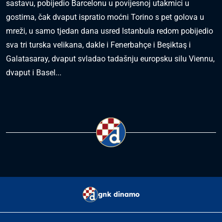
sastavu, pobijedio Barcelonu u povijesnoj utakmici u
gostima, čak dvaput ispratio moćni Torino s pet golova u
mreži, u samo tjedan dana usred Istanbula redom pobijedio
sva tri turska velikana, dakle i Fenerbahçe i Beşiktaş i
Galatasaray, dvaput svladao tadašnju europsku silu Viennu,
dvaput i Basel...
gnk dinamo