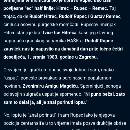
temeljima te momčadi bio je upravo Rupec kao član
povijesne “ec” half linije: Hitrec – Rupec – Remec.
Taj
trojac, dakle
Rudolf Hitrec, Rudolf Rupec
i
Gustav Remec
,
činili su osovinu purgerske momčadi. Rupecov imenjak
Hitrec stariji je brat
Ivice Ice Hitreca
, kasnijeg slavnog
napadača gradskog suparnika HAŠK-a.
Rudolf Rupec
zauvijek nas je napustio na današnji dan prije točno četiri
desetljeća, 1. srpnja 1983. godine u Zagrebu.
O svojem je igračkom opusu svojedobno i sam, onako
“usput”, ponešto provukao u pero našem popularnom
novinaru
Zvonimiru Amigu Magdiću
. Spominjući jednoga
od svojih suigrača usput je spomenuo.
“Ni puno bežal, zato
sam to delal ja, ali je znal porinuti loptu.”
No, loptu je “znal porinuti” i sam Rupec iako je njegova
pozicija centarhalfa u to vrijeme imala posve drukčije obrise