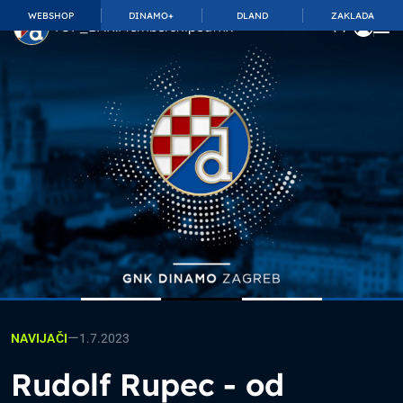
WEBSHOP
DINAMO+
DLAND
ZAKLADA
TOP_BAR.MembershipSuffix
—
1.7.2023
NAVIJAČI
Rudolf Rupec - od