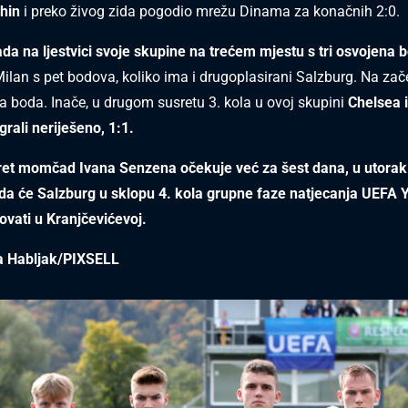
hin
i preko živog zida pogodio mrežu Dinama za konačnih 2:0.
da na ljestvici svoje skupine na trećem mjestu s tri osvojena 
Milan s pet bodova, koliko ima i drugoplasirani Salzburg. Na zače
a boda. Inače, u drugom susretu 3. kola u ovoj skupini
Chelsea i
rali neriješeno, 1:1.
sret momčad Ivana Senzena očekuje već za šest dana, u utorak
da će Salzburg u sklopu 4. kola grupne faze natjecanja UEFA 
vati u Kranjčevićevoj.
a Habljak/PIXSELL