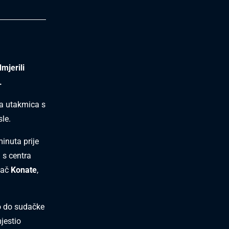
mjerili
.
na utakmica s
le.
inuta prije
 s centra
dač
Konate
,
ao do sudačke
jestio