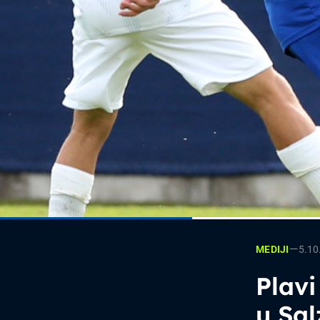
—
5.10
MEDIJI
Plavi
u Sa