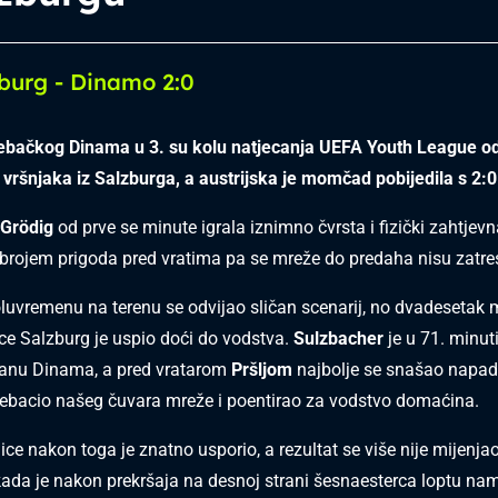
burg - Dinamo 2:0
rebačkog Dinama u 3. su kolu natjecanja UEFA Youth League od
 vršnjaka iz Salzburga, a austrijska je momčad pobijedila s 2:0
Grödig
od prve se minute igrala iznimno čvrsta i fizički zahtjev
rojem prigoda pred vratima pa se mreže do predaha nisu zatres
uvremenu na terenu se odvijao sličan scenarij, no dvadesetak m
ce Salzburg je uspio doći do vodstva.
Sulzbacher
je u 71. minuti
ranu Dinama, a pred vratarom
Pršljom
najbolje se snašao napa
prebacio našeg čuvara mreže i poentirao za vodstvo domaćina.
ce nakon toga je znatno usporio, a rezultat se više nije mijenj
da je nakon prekršaja na desnoj strani šesnaesterca loptu nam