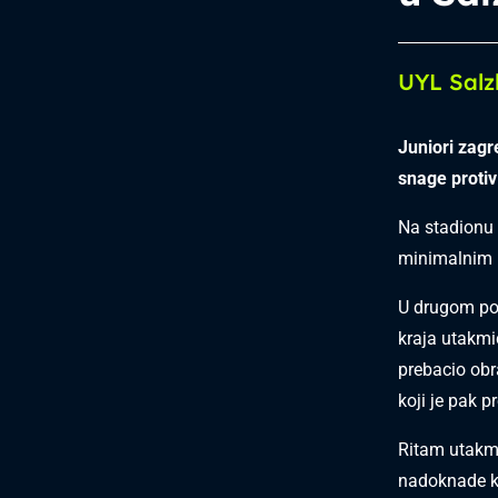
UYL Salz
Juniori zag
snage protiv
Na stadionu
minimalnim b
U drugom pol
kraja utakmi
prebacio ob
koji je pak 
Ritam utakmi
nadoknade ka