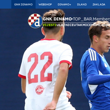
GNK DINAMO
WEBSHOP
DINAMO+
DLAND
ZAKLADA
TOP_BAR.Membersh
GNK DINAMO
VIJESTI
ULAZNICE
UTAKMICE
MOMČAD
A