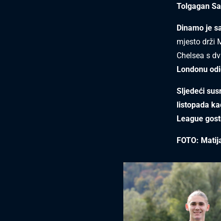
Tolgagan Sa
Dinamo je sa
mjesto drži 
Chelsea s dv
Londonu odig
Sljedeći su
listopada ka
League gosto
FOTO: Matij