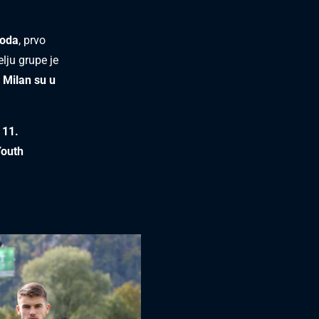
boda
, prvo
lju grupe je
 Milan su u
 11.
Youth