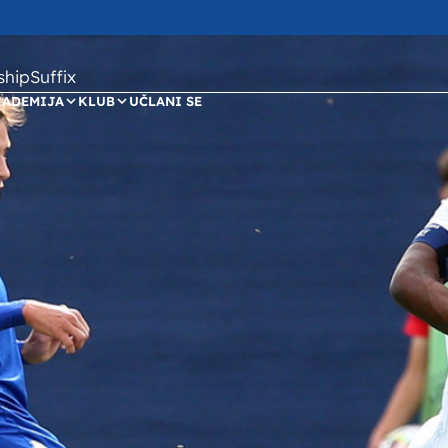
ipSuffix
KADEMIJA
KLUB
UČLANI SE