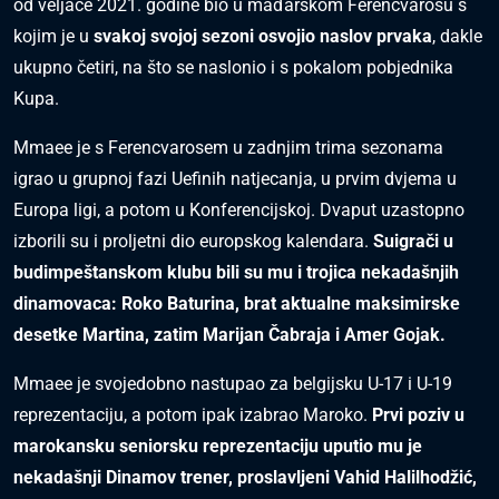
od veljače 2021. godine bio u mađarskom Ferencvarosu s
kojim je u
svakoj svojoj sezoni osvojio naslov prvaka
, dakle
ukupno četiri, na što se naslonio i s pokalom pobjednika
Kupa.
Mmaee je s Ferencvarosem u zadnjim trima sezonama
igrao u grupnoj fazi Uefinih natjecanja, u prvim dvjema u
Europa ligi, a potom u Konferencijskoj. Dvaput uzastopno
izborili su i proljetni dio europskog kalendara.
Suigrači u
budimpeštanskom klubu bili su mu i trojica nekadašnjih
dinamovaca: Roko Baturina, brat aktualne maksimirske
desetke Martina, zatim Marijan Čabraja i Amer Gojak.
Mmaee je svojedobno nastupao za belgijsku U-17 i U-19
reprezentaciju, a potom ipak izabrao Maroko.
Prvi poziv u
marokansku seniorsku reprezentaciju uputio mu je
nekadašnji Dinamov trener, proslavljeni Vahid Halilhodžić,