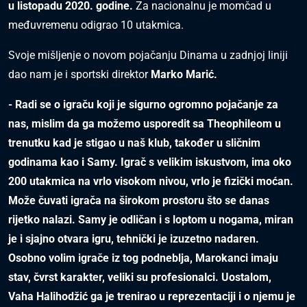
u listopadu 2020. godine.
Za nacionalnu je momčad u
međuvremenu odigrao 10 utakmica.
Svoje mišljenje o novom pojačanju Dinama u zadnjoj liniji
dao nam je i sportski direktor
Marko Marić.
- Radi se o igraču koji je sigurno ogromno pojačanje za
nas, mislim da ga možemo usporedit sa Theophileom u
trenutku kad je stigao u naš klub, također u sličnim
godinama kao i Samy. Igrač s velikim iskustvom, ima oko
200 utakmica na vrlo visokom nivou, vrlo je fizički moćan.
Može čuvati igrača na širokom prostoru što se danas
rijetko nalazi. Samy je odličan i s loptom u nogama, miran
je i sjajno otvara igru, tehnički je izuzetno nadaren.
Osobno volim igrače iz tog podneblja, Marokanci imaju
stav, čvrst karakter, veliki su profesionalci. Uostalom,
Vaha Halihodžić ga je trenirao u reprezentaciji i o njemu je