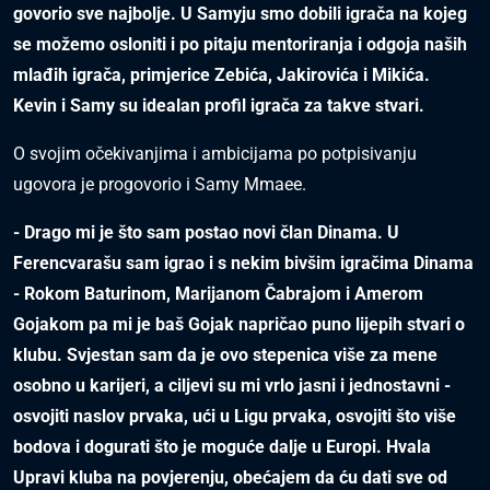
govorio sve najbolje. U Samyju smo dobili igrača na kojeg
se možemo osloniti i po pitaju mentoriranja i odgoja naših
mlađih igrača, primjerice Zebića, Jakirovića i Mikića.
Kevin i Samy su idealan profil igrača za takve stvari.
O svojim očekivanjima i ambicijama po potpisivanju
ugovora je progovorio i Samy Mmaee.
- Drago mi je što sam postao novi član Dinama. U
Ferencvarašu sam igrao i s nekim bivšim igračima Dinama
- Rokom Baturinom, Marijanom Čabrajom i Amerom
Gojakom pa mi je baš Gojak napričao puno lijepih stvari o
klubu. Svjestan sam da je ovo stepenica više za mene
osobno u karijeri, a ciljevi su mi vrlo jasni i jednostavni -
osvojiti naslov prvaka, ući u Ligu prvaka, osvojiti što više
bodova i dogurati što je moguće dalje u Europi. Hvala
Upravi kluba na povjerenju, obećajem da ću dati sve od