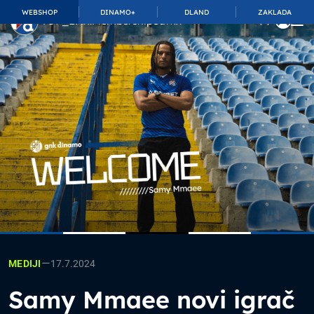
WEBSHOP
DINAMO+
DLAND
ZAKLADA
TOP_BAR.MembershipSuffix
—
17.7.2024
MEDIJI
Samy Mmaee novi igrač