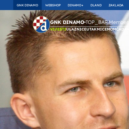
GNK DINAMO
WEBSHOP
DINAMO+
DLAND
ZAKLADA
TOP_BAR.Membersh
GNK DINAMO
VIJESTI
ULAZNICE
UTAKMICE
MOMČAD
A