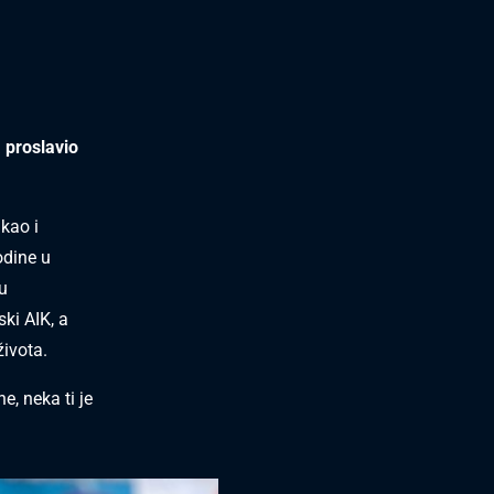
a proslavio
 kao i
odine u
u
ki AIK, a
života.
e, neka ti je