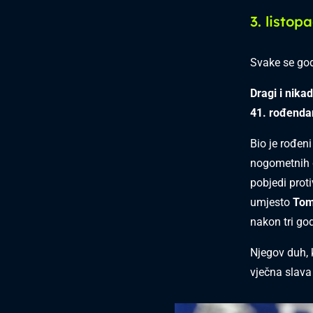
3. listop
Svake se god
Dragi i nika
41. rođenda
Bio je rođeni
nogometnih d
pobjedi prot
umjesto
Tom
nakon tri go
Njegov duh, k
vječna slava 