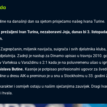
ada
ine na današnji dan sa sjetom prisjećamo našeg Ivana Turine.
d prežaljeni Ivan Turina, nezaboravni Joja, danas bi 3. listopad
n.
 Zagrepčanin, miljenik navijača, suigrača i svih djelatnika kluba,
jelatnija. Zadnji je nastup za Dinamo upisao u travnju 2010. g
iv Varteksa u Varaždinu s 2:1 kada je na poluvremenu ušao u igr
islava Butine.
Kasnije je potpisao profesionalni ugovor za šveds
dine u dresu AIK-a preminuo je u snu u Stockholmu u 33. godini 
arakter i osmijeh ostaju u našim sjećanjima zauvijek. Dragi Ivan
i hvala.