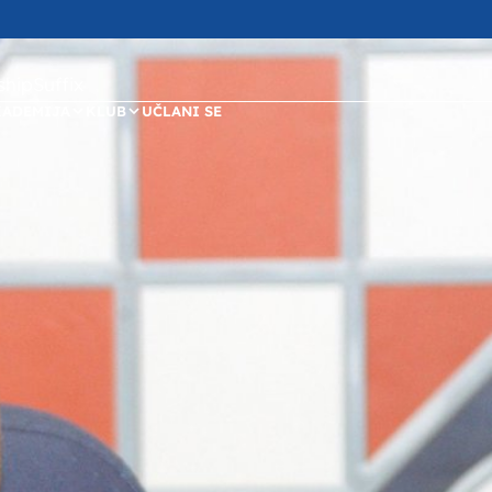
ipSuffix
KADEMIJA
KLUB
UČLANI SE