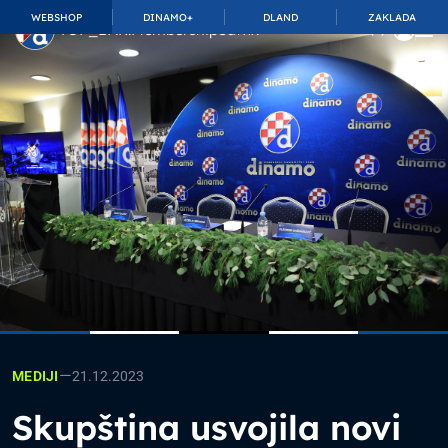
WEBSHOP
DINAMO+
DLAND
ZAKLADA
TOP_BAR.MembershipSuffix
—
21.12.2023
MEDIJI
Skupština usvojila novi