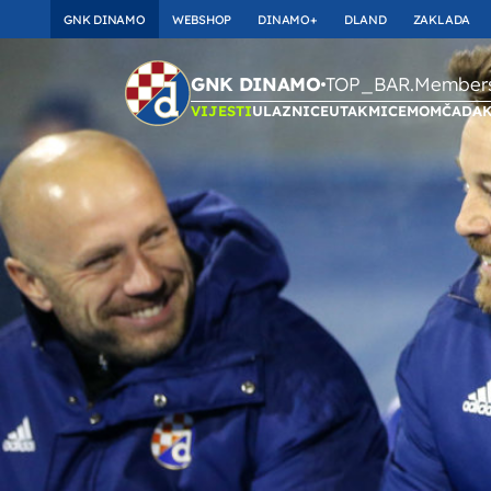
GNK DINAMO
WEBSHOP
DINAMO+
DLAND
ZAKLADA
TOP_BAR.Membersh
GNK DINAMO
VIJESTI
ULAZNICE
UTAKMICE
MOMČAD
A