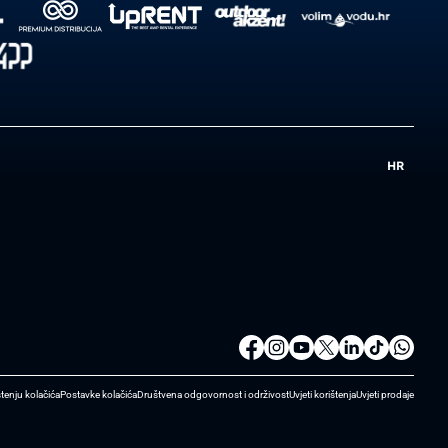
HR
štenju kolačića
Postavke kolačića
Društvena odgovornost i održivost
Uvjeti korištenja
Uvjeti prodaje