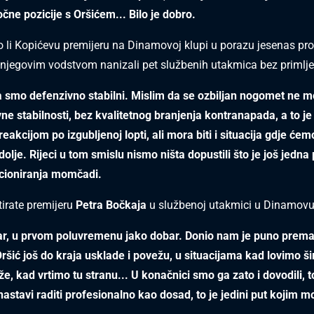
očne pozicije s Oršićem... Bilo je dobro.
li Kopićevu premijeru na Dinamovoj klupi u porazu jesenas pro
 njegovim vodstvom nanizali pet službenih utakmica bez primlj
da smo defenzivno stabilni. Mislim da se ozbiljan nogomet ne m
ne stabilnosti, bez kvalitetnog branjenja kontranapada, a to je
reakcijom po izgubljenoj lopti, ali mora biti i situacija gdje ćemo
olje. Rijeci u tom smislu nismo ništa dopustili što je još jedna
cioniranja momčadi.
irate premijeru
Petra Bočkaja
u službenoj utakmici u Dinamovu
ar, u prvom poluvremenu jako dobar. Donio nam je puno prema 
Oršić još do kraja usklade i povežu, u situacijama kad lovimo ši
e, kad vrtimo tu stranu... U konačnici smo ga zato i dovodili, t
nastavi raditi profesionalno kao dosad, to je jedini put kojim 