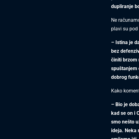
dupliranje b
Ne računamo 
plavi su pod
– Istina je 
bez defenziv
činiti brzom 
spuštanjem d
dobrog funk
Kako koment
– Bio je dob
kad se on i 
smo nešto už
ideja. Neka 