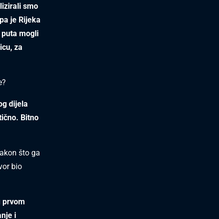
lizirali smo
pa je Rijeka
o puta mogli
icu, za
e?
g dijela
tično. Bitno
akon što ga
vor bio
 u prvom
nje i