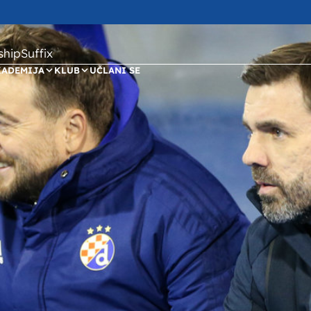
ipSuffix
KADEMIJA
KLUB
UČLANI SE