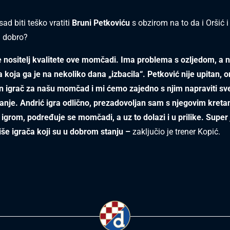
sad biti teško vratiti
Bruni Petkoviću
s obzirom na to da i Oršić 
u dobro?
e nositelj kvalitete ove momčadi. Ima problema s ozljedom, a 
za koja ga je na nekoliko dana „izbacila“. Petković nije upitan, 
n igrač za našu momčad i mi ćemo zajedno s njim napraviti sv
anje. Andrić igra odlično, prezadovoljan sam s njegovim kretan
igrom, podređuje se momčadi, a uz to dolazi i u prilike. Super 
še igrača koji su u dobrom stanju –
zaključio je trener Kopić.