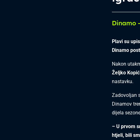
Dinamo -
Plavi su upi
Dinamo posti
Nakon utakmi
Željko Kopić
nastavku.
Zadovoljan s
Dinamov tre
dijela sezone
– U prvom s
htjeli, bili 