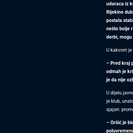
udaraca iz ku
Rijekine dub
postala stab
nešto bolje r
derbi, mogu 
U kakvom je
– Pred kraj 
odmah je kriv
je da nije oz
U dijelu javn
je klub, una
sjajan: prom
– Oršić je bi
poluvremenu