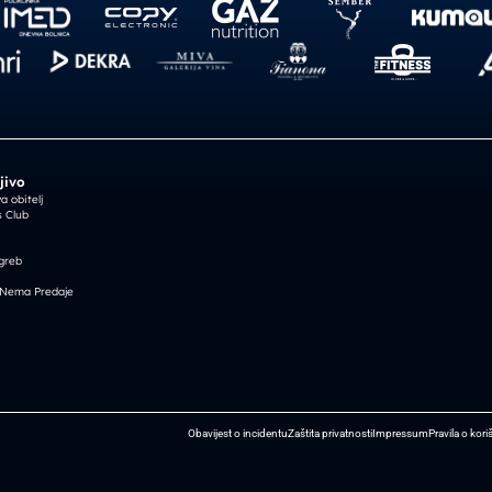
jivo
 obitelj
 Club
greb
 Nema Predaje
Obavijest o incidentu
Zaštita privatnosti
Impressum
Pravila o kori