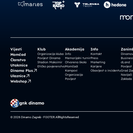
Vijesti
Klub
Akademija
Info
Zaniml
Organizacija kluba
Info
Kontakt
Dinamova
Momčad
Povijest Dinama
Memorijalni turnir
Press
Business
Članstvo
Stadion Maksimir
Otvorena škola
Marketing
dLand
Utakmice
Etičko povjerenstvo
Momčadi
Karijere
Povijest
Dinamo Plus
Kampovi
Obavijest o incidentu
Grad Za
Organizacija
Navijači
Ulaznice
Povijest
Zaklada
Webshop
gnk dinamo
© 2026 Dinamo Zagreb - FOOTER.AllRightsReserved