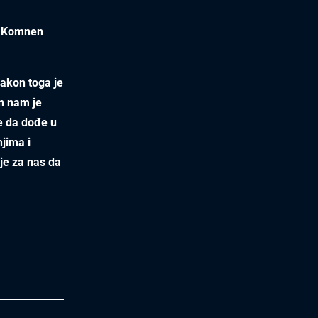
i
Komnen
nakon toga je
on nam je
e da dođe u
jima i
je za nas da