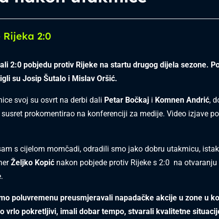
 Rijeka 2:0
sali 2:0 pobjedu protiv Rijeke na startu drugog dijela sezone. 
gli su Josip Šutalo i Mislav Oršić.
ce svoj su osvrt na derbi dali
Petar Bočkaj
i
Komnen Andrić
, d
susret prokomentirao na konferenciji za medije. Video izjave po
am s cijelom momčadi, odradili smo jako dobru utakmicu, istak
ner
Željko Kopić
nakon pobjede protiv Rijeke s 2:0 na otvaranju
.
mo poluvremenu preusmjeravali napadačke akcije u zone u k
smo vrlo pokretljivi, imali dobar tempo, stvarali kvalitetne situaci