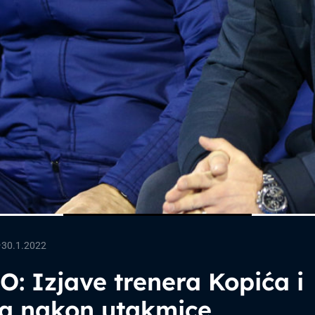
—
30.1.2022
: Izjave trenera Kopića i
ča nakon utakmice