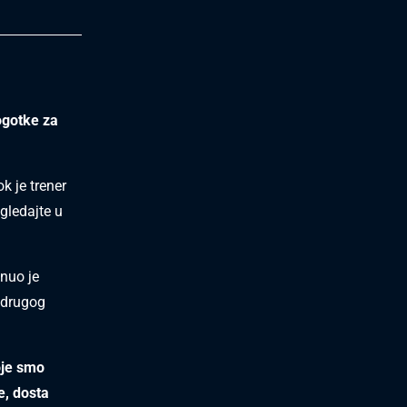
Pogotke za
ok je trener
gledajte u
nuo je
 drugog
oje smo
je, dosta