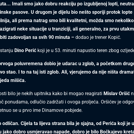
ta... Imali smo jako dobru reakciju po izgubljenoj lopti, neutra
inske pasove. U drugom je dijelu bio nešto sporiji protok lopte 
ilnija, ali prema natrag smo bili kvalitetni, možda smo nekolik
azigrati neke situacije u tranziciji, ali generalno, za prvu utakm
biti zadovoljan sa svih 90 minuta –
dodao je trener Kopić.
 stanju
Dino Perić
koji je u 53. minuti napustio teren zbog ozljed
prvoga poluvremena dobio je udarac u zglob, a početkom drugo
o stao. I to na taj isti zglob. Ali, vjerujemo da nije ništa drama
ljeda mišića.
osti bilo je nekih upitnika kako bi mogao reagirati
Mislav Oršić
n
toč ponudama, odlučio zadržati i ovoga proljeća. Oršićev je odgo
etnuo se u prvo ime Dinamove pobjede.
o odličan. Cijela ta lijeva strana bila je sjajna, od Perića koji je
 jako dobro usmjeravao napade, dobro je bilo Bočkajevo kreta