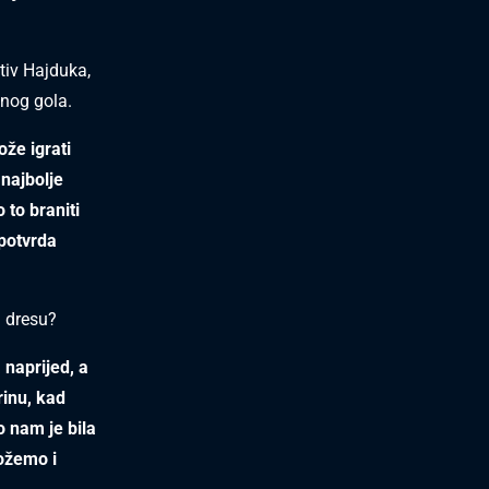
tiv Hajduka,
enog gola.
ože igrati
 najbolje
 to braniti
 potvrda
 dresu?
naprijed, a
rinu, kad
o nam je bila
možemo i