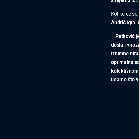
smijemo ići.
Koliko će se 
Andrić
igraj
– Petković j
došla i viro
iznimno bita
optimalno st
kolektivnom 
imamo što vi