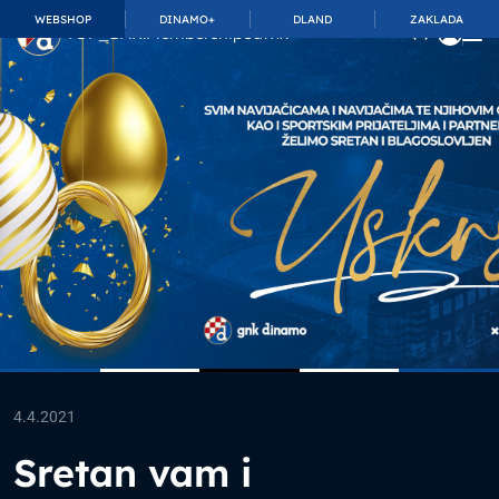
WEBSHOP
DINAMO+
DLAND
ZAKLADA
TOP_BAR.MembershipSuffix
4.4.2021
Sretan vam i