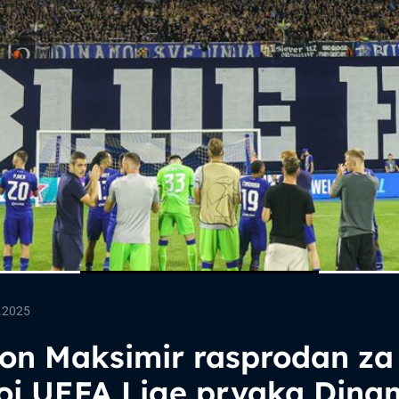
.2025
ion Maksimir rasprodan za
oj UEFA Lige prvaka Dina