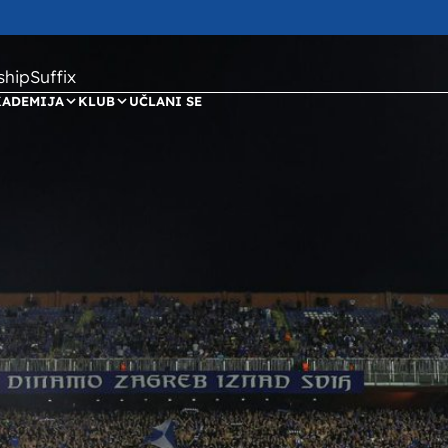
ipSuffix
KADEMIJA
KLUB
UČLANI SE