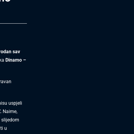
rodan sav
aka
Dinamo –
zravan
isu uspjeli
.
Naime,
i slijedom
ti u