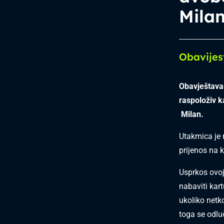
Mila
Obavijes
Obavještava
raspoloživ k
Milan.
Utakmica je 
prijenos na 
Usprkos ovoj 
nabaviti kar
ukoliko netk
toga se odluč