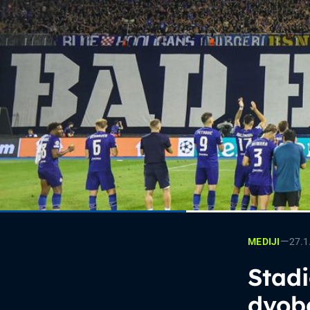
—
27.1
MEDIJI
Stad
dvob