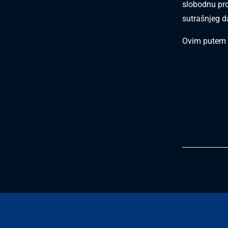
slobodnu pro
sutrašnjeg da
Ovim putem z