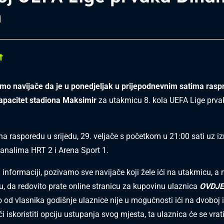
n
t
mo navijače da je u ponedjeljak u prijepodnevnim satima rasp
apacitet stadiona Maksimir
za utakmicu 8. kola UEFA Lige prv
na rasporedu u srijedu, 29. veljače s početkom u 21:00 sati uz i
kanalima HRT 2 i Arena Sport 1.
informaciji, pozivamo sve navijače koji žele ići na utakmicu, a n
tu, da redovito prate online stranicu za kupovinu ulaznica
OVDJE
o od vlasnika godišnje ulaznice nije u mogućnosti ići na dvoboj 
i iskoristiti opciju ustupanja svog mjesta, ta ulaznica će se vrati