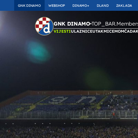
GNK DINAMO
WEBSHOP
DINAMO+
DLAND
ZAKLADA
TOP_BAR.Membersh
GNK DINAMO
VIJESTI
ULAZNICE
UTAKMICE
MOMČAD
A