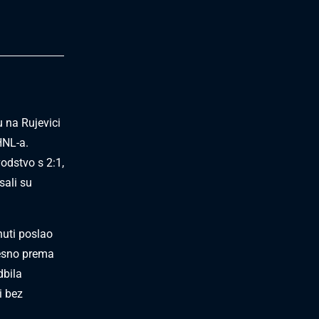
u na Rujevici
HNL-a.
odstvo s 2:1,
sali su
nuti poslao
desno prema
dbila
i bez