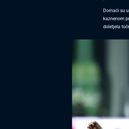
Domaći su u 
kaznenom pr
doletjela to