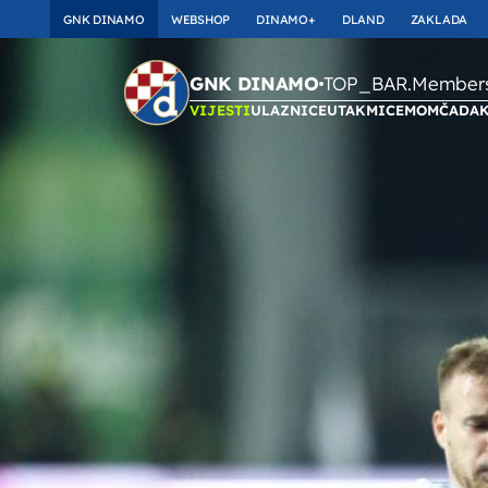
GNK DINAMO
WEBSHOP
DINAMO+
DLAND
ZAKLADA
TOP_BAR.Membersh
GNK DINAMO
VIJESTI
ULAZNICE
UTAKMICE
MOMČAD
A