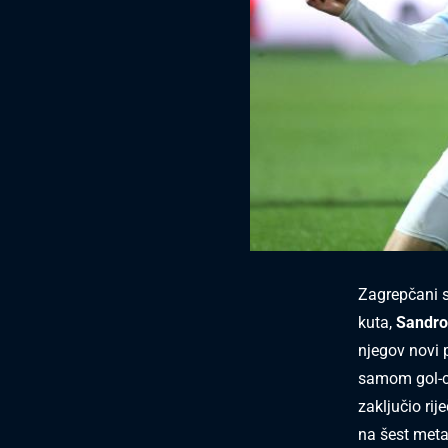
Zagrepčani s
kuta,
Sandro
njegov novi 
samom gol-cr
zaključio rij
na šest meta