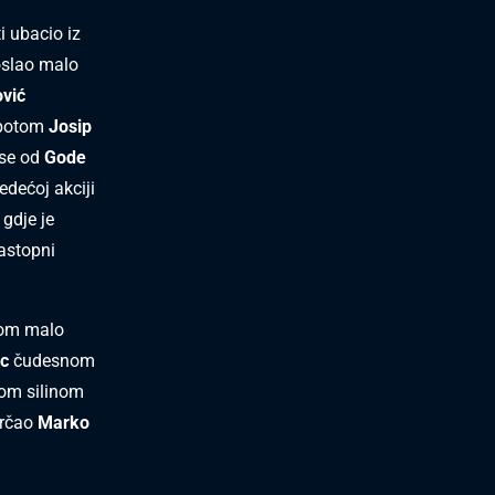
i ubacio iz
slao malo
vić
 potom
Josip
 se od
Gode
edećoj akciji
gdje je
zastopni
gom malo
ac
čudesnom
om silinom
trčao
Marko