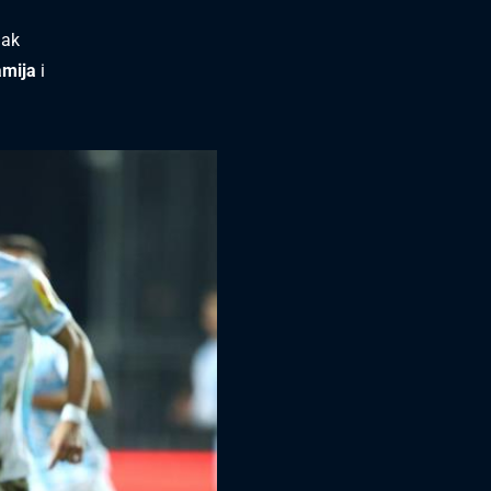
mak
mija
i