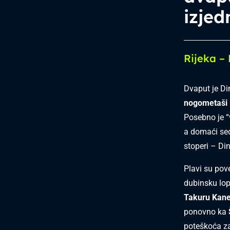
izjed
Rijeka –
Dvaput je Di
nogometaši R
Posebno je “
a domaći sed
stoperi – D
Plavi su pov
dubinsku lopt
Takuru Kan
ponovno ka
poteškoća za