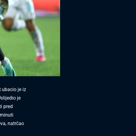
t
ubacio je iz
lijedio je
i pred
 minuti
eva, natrčao