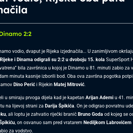
načila
 Dinamo 2:2
namo vodio, dvaput je Rijeka izjednačila... U zanimljivom okršaj
ijeke i Dinama odigrali su 2:2 u dvoboju 15. kola
SuperSport 
vatrena” bila završnica u kojoj je Dinamo u 81. minuti zabio za v
am minuta kasnije izborili bod. Oba ova završna pogotka potpi
inamov
Dino Perić
i Rijekin
Matej Mitrović
.
eli u smiraju prvoga dijela kad je kapetan
Arijan Ademi
u 41. mi
u na lijevoj strani za
Darija Špikića
. On je odigrao povratnu u
eku
, ali loptu je zahvatio riječki branič
Bruno Goda
od kojeg se o
Špikiću
, on osvanuo sam pred vratarem
Nediljkom Labrovićem
bio za vodstvo.