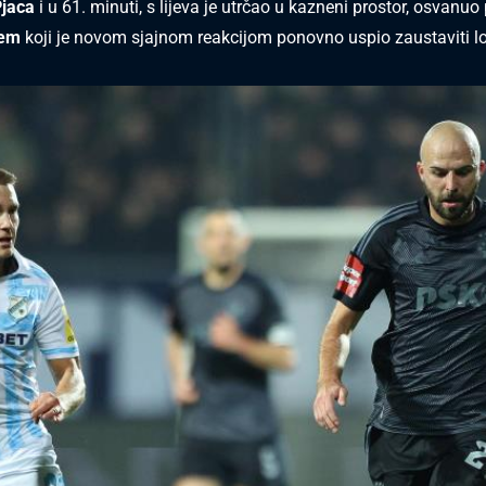
jaca
i u 61. minuti, s lijeva je utrčao u kazneni prostor, osvanu
cem
koji je novom sjajnom reakcijom ponovno uspio zaustaviti l