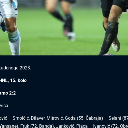
studenoga 2023.
HNL, 15. kolo
namo 2:2
vica
vić – Smolčić, Dilaver, Mitrović, Goda (55. Čabraja) – Selahi (87
 Yansane), Fruk (72. Banda), Janković, Pjaca – Ivanović (72. Ob