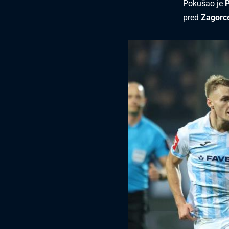
Pokušao je
P
pred
Zagor