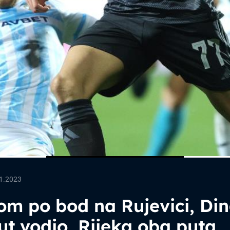
1.2023
om po bod na Rujevici, Di
t vodio, Rijeka oba puta