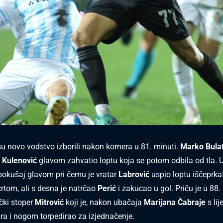
u novo vodstvo izborili nakon kornera u 81. minuti.
Marko Bula
 Kulenović
glavom zahvatio loptu koja se potom odbila od tla. Us
pokušaj glavom pri čemu je vratar
Labrović
uspio loptu iščeprkat
tom, ali s desna je natrčao
Perić
i zakucao u gol. Priču je u 88.
ečki stoper
Mitrović
koji je, nakon ubačaja
Marijana Čabraje
s lij
ra i nogom torpedirao za izjednačenje.