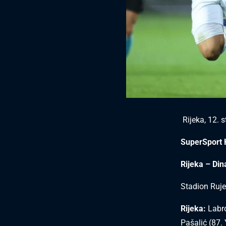
Rijeka, 12. 
SuperSport 
Rijeka – Di
Stadion Ruje
Rijeka:
Labro
Pašalić (87.