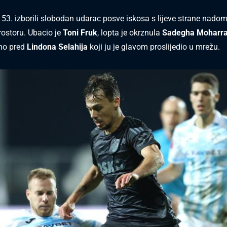
53. izborili slobodan udarac posve iskosa s lijeve strane nado
ostoru. Ubacio je
Toni Fruk
, lopta je okrznula
Sadegha Moharra
čno pred
Lindona Selahija
koji ju je glavom proslijedio u mrežu.