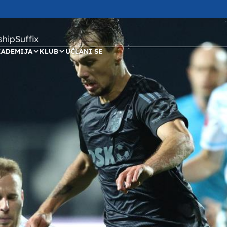
ipSuffix
KADEMIJA
KLUB
UČLANI SE