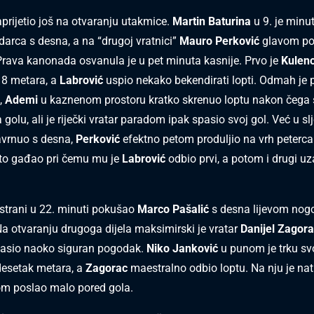
prijetio još na otvaranju utakmice.
Martin Baturina
u 9. je minut
arca s desna, a na “drugoj vratnici”
Mauro Perković
glavom po
Prava kanonada osvanula je u pet minuta kasnije. Prvo je
Kuleno
18 metara, a
Labrović
uspio nekako bekendirati lopti. Odmah je
,
Ademi
u kaznenom prostoru kratko skrenuo loptu nakon čega
golu, ali je riječki vratar paradom ipak spasio svoj gol. Već u slj
avrnuo s desna,
Perković
efektno petom produljio na vrh peterca 
ito gađao pri čemu mu je
Labrović
odbio prvi, a potom i drugi u
 strani u 22. minuti pokušao
Marco Pašalić
s desna lijevom no
Na otvaranju drugoga dijela maksimirski je vratar
Danijel Zagor
pasio naoko siguran pogodak.
Niko Janković
u punom je trku sv
desetak metara, a
Zagorac
maestralno odbio loptu. Na nju je na
om poslao malo pored gola.