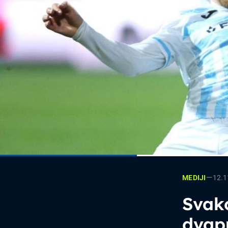
—
12.1
MEDIJI
Svak
dvapu