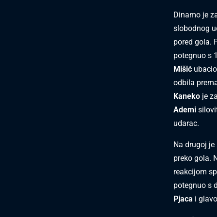
Dinamo je za
slobodnog ud
pored gola. 
potegnuo s 
Mišić
ubacio
odbila prema 
Kaneko
je z
Ademi
silov
udarac.
Na drugoj je
preko gola. 
reakcijom s
potegnuo s 
Pjaca
i glav