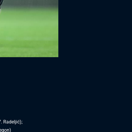
. Radeljić);
regon)