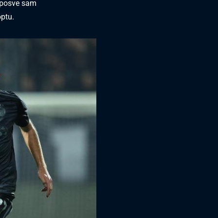
o posve sam
optu.