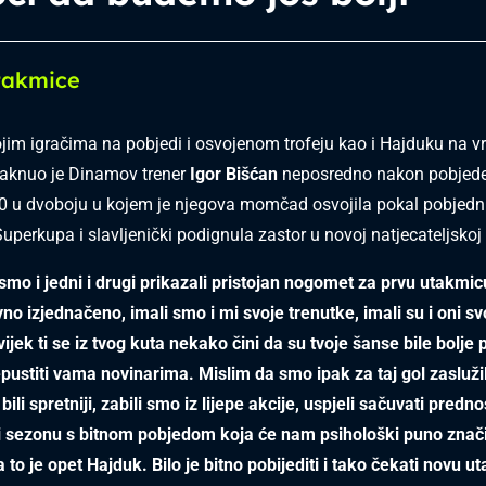
takmice
jim igračima na pobjedi i osvojenom trofeju kao i Hajduku na vr
staknuo je Dinamov trener
Igor Bišćan
neposredno nakon pobjede
0 u dvoboju u kojem je njegova momčad osvojila pokal pobjedn
uperkupa i slavljenički podignula zastor u novoj natjecateljskoj 
smo i jedni i drugi prikazali pristojan nogomet za prvu utakmi
ivno izjednačeno, imali smo i mi svoje trenutke, imali su i oni sv
ijek ti se iz tvog kuta nekako čini da su tvoje šanse bile bolje 
pustiti vama novinarima. Mislim da smo ipak za taj gol zasluži
ili spretniji, zabili smo iz lijepe akcije, uspjeli sačuvati prednos
ti sezonu s bitnom pobjedom koja će nam psihološki puno znači
a to je opet Hajduk. Bilo je bitno pobijediti i tako čekati novu u