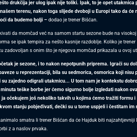
ešto drukčija jer ulog ipak nije toliki. Ipak, to je opet utakmica 
našem terenu, nakon toga slijede dvoboji u Europi tako da će
oći da budemo bolji –
dodao je trener Bišćan.
kivati da momčad već na samom startu sezone bude na visokoj 
orma se ipak tempira za nešto kasnije razdoblje. Koliko je trener
u zadovoljan s onim što je njegova momčad prikazala u ovoj u
očetak je sezone, i to nakon nepotpunih priprema. Igrači su dol
baveze u reprezentaciji, bila su sedmorica, osmorica koji nisu pr
i su zajedno odigrali utakmicu... U tom nam je kontekstu dobr
 minuta teške borbe jer ćemo sigurno bolje izgledati nakon ov
 ja očekujem još nekoliko takvih u kojima ćemo tražiti formu i r
akvom stanju pobjeđivati, dečki su u tome uspjeli i čestitam im
zanimalo smatra li trener Bišćan da će Hajduk biti najzahtjevnij
orbi z a naslov prvaka.