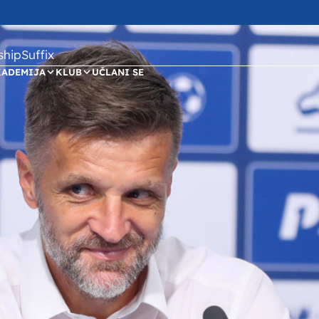
ipSuffix
KADEMIJA
KLUB
UČLANI SE