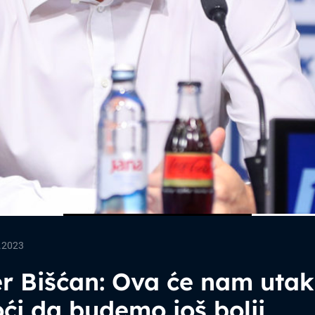
.2023
er Bišćan: Ova će nam uta
i da budemo još bolji