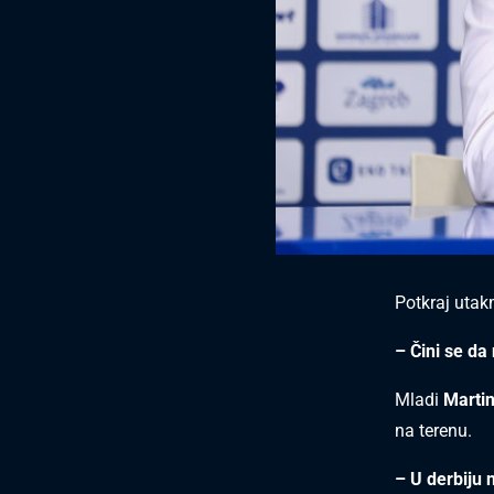
Potkraj utak
– Čini se da 
Mladi
Martin
na terenu.
– U derbiju 