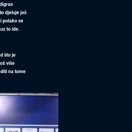
odigrao
to djeluje još
 i polako se
uz to ide.
 što je
oš više
aditi na tome