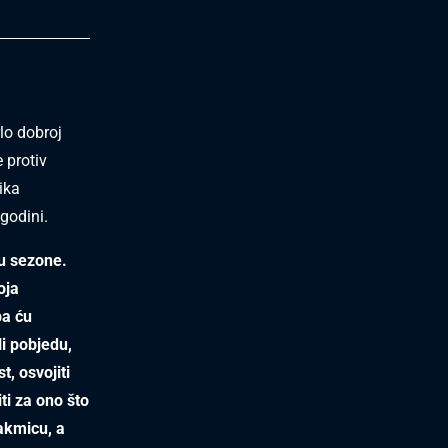
lo dobroj
 protiv
ika
godini.
cu sezone.
oja
pa ću
li pobjedu,
t, osvojiti
ti za ono što
takmicu, a