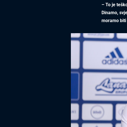
– To je tešk
Dinamo, svj
moramo biti 