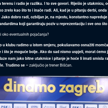
terenu i radio je razliku. I to sve govori. Riješio je utakmicu, 
ko zrelo kao što to i inače radi. Ali, kad je u pitanju derbi, onda 
e. Jako dobro radi, ozbiljan je, na mjestu, konstantno napreduje
tandardima koji garantiraju poziv u reprezentaciju i sve ono što 
ti oko eventualnih pojačanja?
no u klubu radimo u istom smjeru, pokušavamo osnažiti momčad
 i što je moguće bolje. Ako do sad nismo uspjeli, morat ćemo j
olaze nam jako bitne utakmice i pitanje je hoće li imati smisla r
đe. Trudimo se –
zaključio je trener Bišćan.