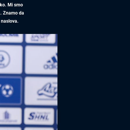
tako. Mi smo
k. Znamo da
 naslova.