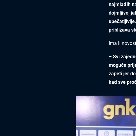
najmlađih na 
dojmljivo, ja
upečatljivij
približava s
Ima li novos
– Svi zajed
moguće prije
zapeti jer d
kad sve pro