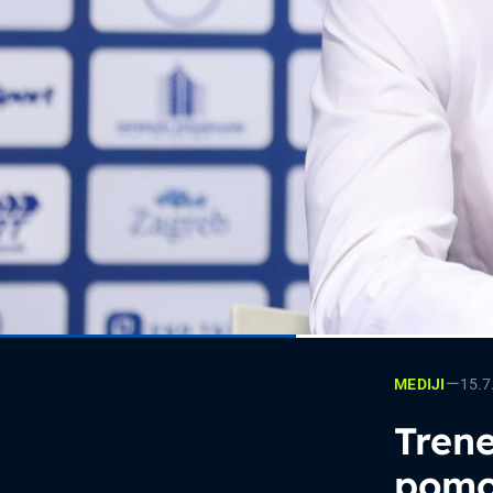
—
15.7
MEDIJI
Tren
pomoć