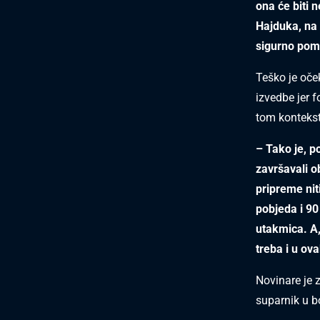
ona će biti n
Hajduka, na 
sigurno pom
Teško je oče
izvedbe jer f
tom kontekst
– Tako je, p
završavali o
pripreme nit
pobjeda i 90
utakmica. A,
treba i u ov
Novinare je 
suparnik u b