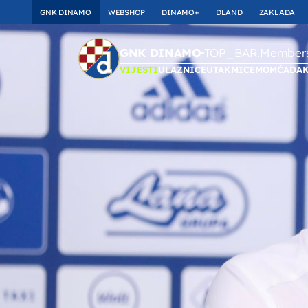
GNK DINAMO
WEBSHOP
DINAMO+
DLAND
ZAKLADA
TOP_BAR.Membersh
GNK DINAMO
VIJESTI
ULAZNICE
UTAKMICE
MOMČAD
A