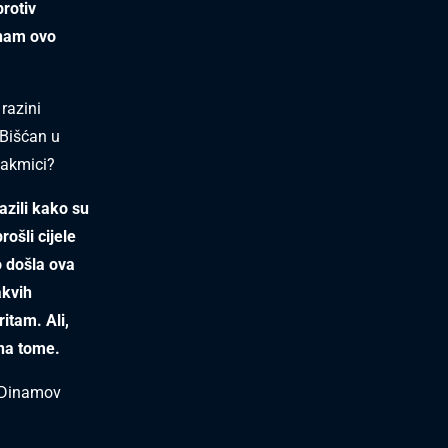
protiv
 nam ovo
razini
 Bišćan u
takmici?
azili kako su
ošli cijele
o došla ova
akvih
itam. Ali,
 na tome.
i Dinamov