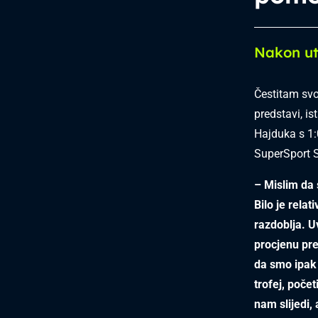
Nakon u
Čestitam svo
predstavi, i
Hajduka s 1:
SuperSport S
– Mislim da 
Bilo je relat
razdoblja. Uv
procjenu pre
da smo ipak b
trofej, poče
nam slijedi, 