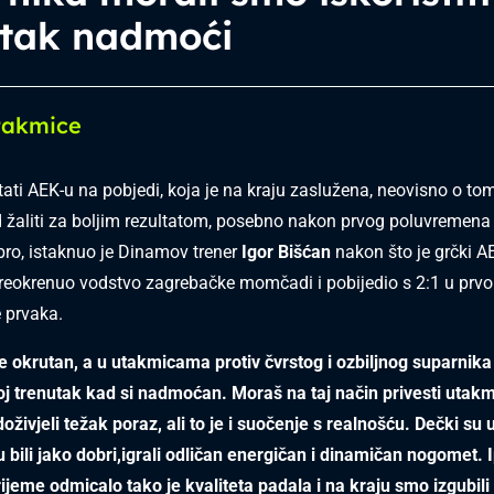
utak nadmoći
takmice
ati AEK-u na pobjedi, koja je na kraju zaslužena, neovisno o to
aliti za boljim rezultatom, posebno nakon prvog poluvremena 
bro, istaknuo je Dinamov trener
Igor Bišćan
nakon što je grčki A
eokrenuo vodstvo zagrebačke momčadi i pobijedio s 2:1 u prvo
e prvaka.
 okrutan, a u utakmicama protiv čvrstog i ozbiljnog suparnik
svoj trenutak kad si nadmoćan. Moraš na taj način privesti utakm
živjeli težak poraz, ali to je i suočenje s realnošću. Dečki su
bili jako dobri,igrali odličan energičan i dinamičan nogomet. 
ijeme odmicalo tako je kvaliteta padala i na kraju smo izgubil