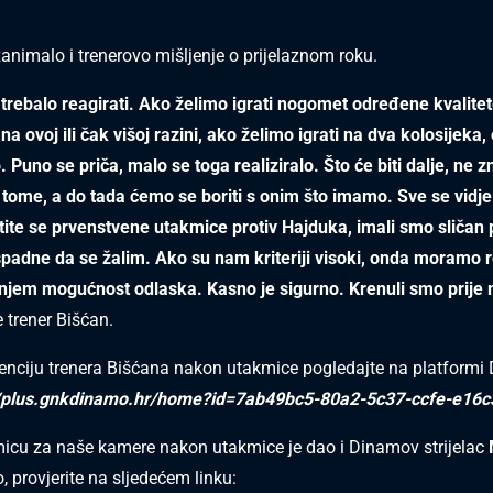
zanimalo i trenerovo mišljenje o prijelaznom roku.
 trebalo reagirati. Ako želimo igrati nogomet određene kvalitete
a ovoj ili čak višoj razini, ako želimo igrati na dva kolosijeka
. Puno se priča, malo se toga realiziralo. Što će biti dalje, ne 
tome, a do tada ćemo se boriti s onim što imamo. Sve se vidj
tite se prvenstvene utakmice protiv Hajduka, imali smo sličan
ispadne da se žalim. Ako su nam kriteriji visoki, onda moramo r
njem mogućnost odlaska. Kasno je sigurno. Krenuli smo prije
e trener Bišćan.
enciju trenera Bišćana nakon utakmice pogledajte na platform
//plus.gnkdinamo.hr/home?id=7ab49bc5-80a2-5c37-ccfe-e16
icu za naše kamere nakon utakmice je dao i Dinamov strijelac
o, provjerite na sljedećem linku: