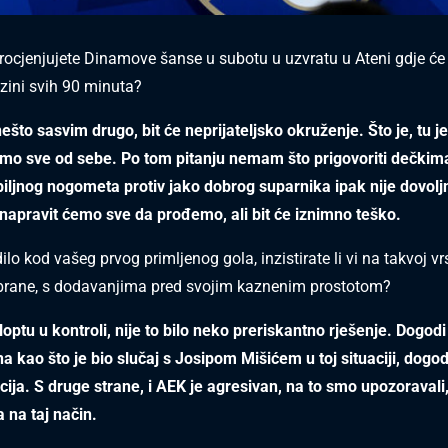
ocjenjujete Dinamove šanse u subotu u uzvratu u Ateni gdje će t
azini svih 90 minuta?
nešto sasvim drugo, bit će neprijateljsko okruženje. Što je, tu j
mo sve od sebe. Po tom pitanju nemam što prigovoriti dečkima
ljnog nogometa protiv jako dobrog suparnika ipak nije dovol
, napravit ćemo sve da prođemo, ali bit će iznimno teško.
lo kod vašeg prvog primljenog gola, inzistirate li vi na takvoj vrs
rane, s dodavanjima pred svojim kaznenim prostotom?
loptu u kontroli, nije to bilo neko preriskantno rješenje. Dogod
na kao što je bio slučaj s Josipom Mišićem u toj situaciji, dogo
cija. S druge strane, i AEK je agresivan, na to smo upozoravali
a na taj način.