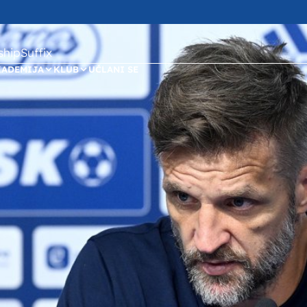
ipSuffix
KADEMIJA
KLUB
UČLANI SE