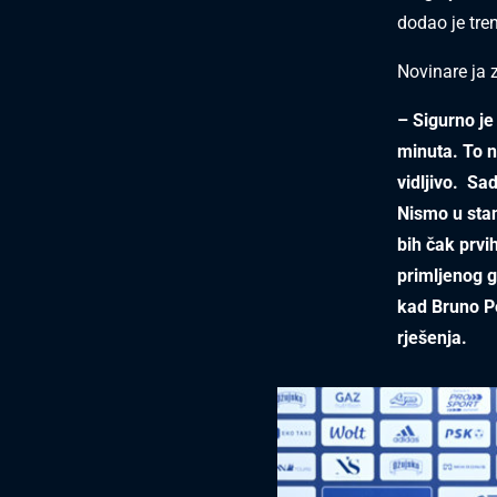
dodao je tre
Novinare ja 
– Sigurno je
minuta. To ni
vidljivo. Sad
Nismo u stan
bih čak prvi
primljenog 
kad Bruno Pe
rješenja.