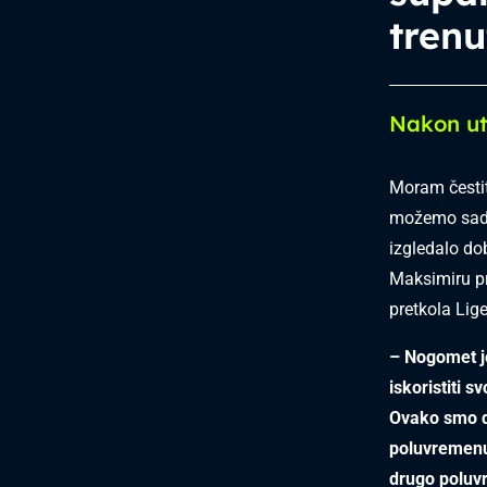
tren
Nakon u
Moram čestit
možemo sad ž
izgledalo do
Maksimiru pr
pretkola Lig
– Nogomet je
iskoristiti 
Ovako smo do
poluvremenu 
drugo poluvr