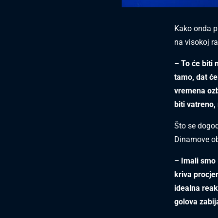
Kako onda pr
na visokoj r
– To će biti 
tamo, dat će
vremena ozbi
biti vatreno
Što se dogodi
Dinamove ob
– Imali smo 
kriva procje
idealna reak
golova zabij