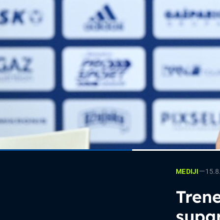
—
15.8
MEDIJI
Trene
supar