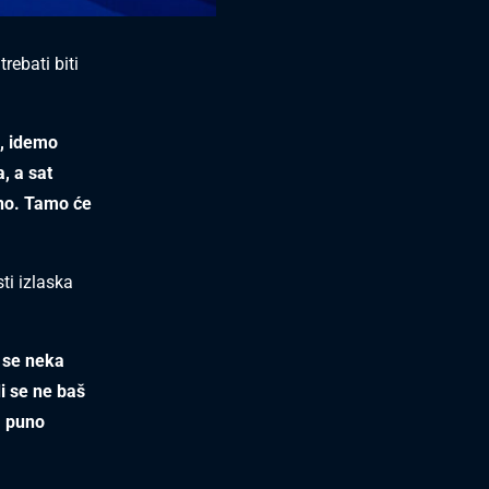
rebati biti
e, idemo
, a sat
jno. Tamo će
ti izlaska
i se neka
di se ne baš
, puno