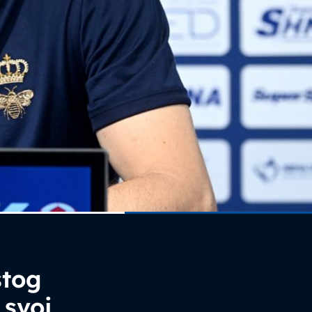
stog
 svoj