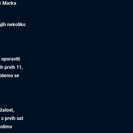
i
Marka
njih nekoliko
 oporaviti
h prvih 11,
 Idemo se
žalost,
 s prvih sat
volimo