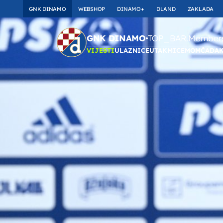
GNK DINAMO
WEBSHOP
DINAMO+
DLAND
ZAKLADA
TOP_BAR.Membersh
GNK DINAMO
VIJESTI
ULAZNICE
UTAKMICE
MOMČAD
A