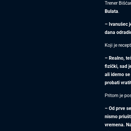
Trener Bišća
Bulata
.
– Ivanušec j
dana odradio
Koji je recep
– Realno, te
fizički, sad
ali idemo se
probati vrati
Pritom je po
– Od prve se
nismo priušti
vremena. Na 