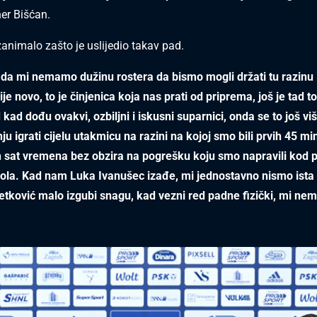
ner Bišćan.
zanimalo zašto je uslijedio takav pad.
 da mi nemamo dužinu rostera da bismo mogli držati tu razinu 
je novo, to je činjenica koja nas prati od priprema, još je tad to
 kad dođu ovakvi, ozbiljni i iskusni suparnici, onda se to još viš
ju igrati cijelu utakmicu na razini na kojoj smo bili prvih 45 mi
h sat vremena bez obzira na pogrešku koju smo napravili kod 
gola. Kad nam Luka Ivanušec izađe, mi jednostavno nismo ist
tković malo izgubi snagu, kad vezni red padne fizički, mi n