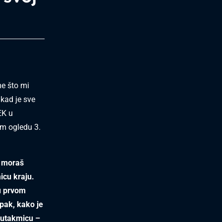
me što mi
kad je sve
EK u
m ogledu 3.
a moraš
icu kraju.
 u prvom
Ipak, kako je
i utakmicu –