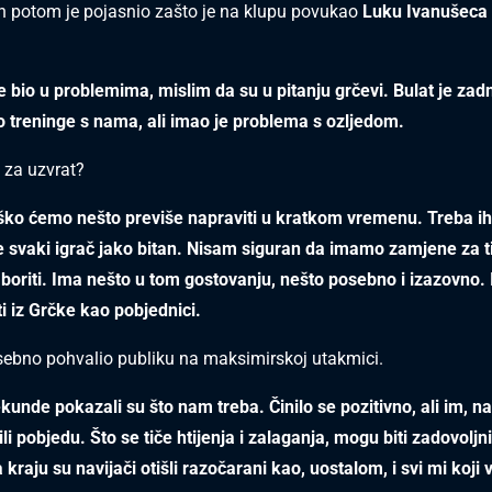
n potom je pojasnio zašto je na klupu povukao
Luku Ivanušeca
e bio u problemima, mislim da su u pitanju grčevi. Bulat je zad
 treninge s nama, ali imao je problema s ozljedom.
t za uzvrat?
ško ćemo nešto previše napraviti u kratkom vremenu. Treba ih
 je svaki igrač jako bitan. Nisam siguran da imamo zamjene za ti
 boriti. Ima nešto u tom gostovanju, nešto posebno i izazovno.
ti iz Grčke kao pobjednici.
sebno pohvalio publiku na maksimirskoj utakmici.
kunde pokazali su što nam treba. Činilo se pozitivno, ali im, na
li pobjedu. Što se tiče htijenja i zalaganja, mogu biti zadovoljni
kraju su navijači otišli razočarani kao, uostalom, i svi mi koji 