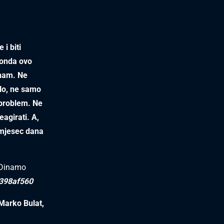
 i biti
, onda ovo
znam. Ne
elo, ne samo
 problem. Ne
eagirati. A,
 mjesec dana
i Dinamo
c398af560
Marko Bulat,