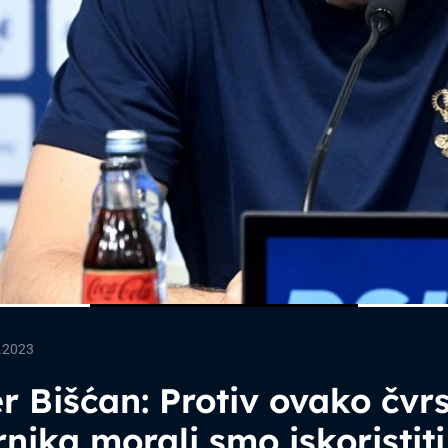
.2023
r Bišćan: Protiv ovako čvr
nika morali smo iskoristiti