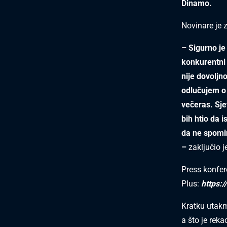
Dinamo.
Novinare je 
– Sigurno je
konkurentni n
nije dovoljno
odlučujem o 
večeras. Sje
bih htio da 
da ne spomi
–
zaključio j
Press konfer
Plus:
https:
Kratku utakm
a što je reka