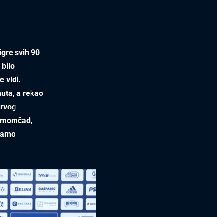
igre svih 90
 bilo
e vidi.
nuta, a rekao
prvog
a momčad,
emamo