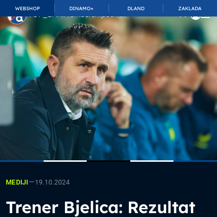
WEBSHOP
DINAMO+
DLAND
ZAKLADA
TOP_BAR.MembershipSuffix
—
19.10.2024
MEDIJI
Trener Bjelica: Rezultat