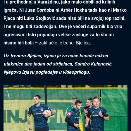
i u prethodnoj u Varaždinu, jako malo dobili od krilnih
igrača. Ni Juan Cordoba ni Arbër Hoxha tada kao ni Marko
Pjaca niti Luka Stojković sada nisu bili na svojoj top razini.
I ne mogu biti zadovoljan. Ove je večeri suparnik bio vrlo
agresivan i Istri pripadaju velike zasluge za to što mi
nismo bili bolji –
zaključio je trener Bjelica.
Uz trenera Bjelicu, izjavu je za naše kanale nakon
utakmice dao jedan od strijelaca, Sandro Kulenović.
Njegovu izjavu pogledajte u videoprilogu.