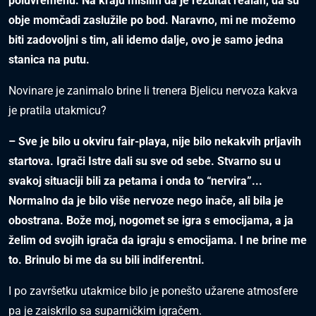
poluvremenu. Na kraju mislim da je rezultat realan, da su
obje momčadi zaslužile po bod. Naravno, mi ne možemo
biti zadovoljni s tim, ali idemo dalje, ovo je samo jedna
stanica na putu.
Novinare je zanimalo brine li trenera Bjelicu nervoza kakva
je pratila utakmicu?
– Sve je bilo u okviru fair-playa, nije bilo nekakvih prljavih
startova. Igrači Istre dali su sve od sebe. Stvarno su u
svakoj situaciji bili za petama i onda to “nervira”...
Normalno da je bilo više nervoze nego inače, ali bila je
obostrana. Bože moj, nogomet se igra s emocijama, a ja
želim od svojih igrača da igraju s emocijama. I ne brine me
to. Brinulo bi me da su bili indiferentni.
I po završetku utakmice bilo je ponešto užarene atmosfere
pa je zaiskrilo sa suparničkim igračem.