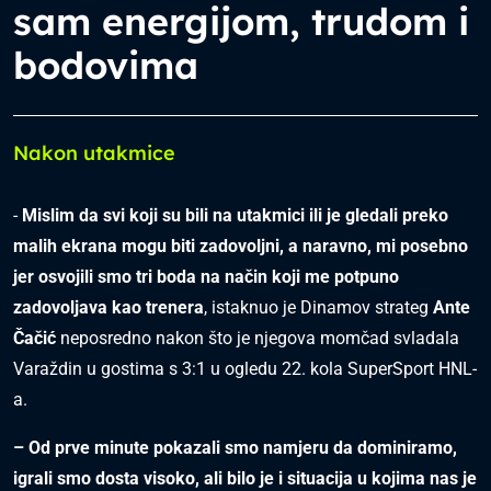
sam energijom, trudom i
bodovima
Nakon utakmice
-
Mislim da svi koji su bili na utakmici ili je gledali preko
malih ekrana mogu biti zadovoljni, a naravno, mi posebno
jer osvojili smo tri boda na način koji me potpuno
zadovoljava kao trenera
, istaknuo je Dinamov strateg
Ante
Čačić
neposredno nakon što je njegova momčad svladala
Varaždin u gostima s 3:1 u ogledu 22. kola SuperSport HNL-
a.
– Od prve minute pokazali smo namjeru da dominiramo,
igrali smo dosta visoko, ali bilo je i situacija u kojima nas je