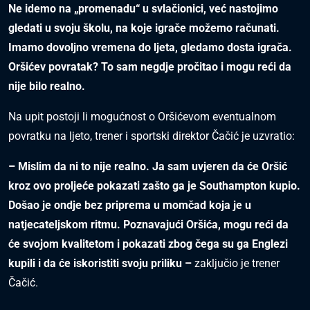
Ne idemo na „promenadu“ u svlačionici, već nastojimo
gledati u svoju školu, na koje igrače možemo računati.
Imamo dovoljno vremena do ljeta, gledamo dosta igrača.
Oršićev povratak? To sam negdje pročitao i mogu reći da
nije bilo realno.
Na upit postoji li mogućnost o Oršićevom eventualnom
povratku na ljeto, trener i sportski direktor Čačić je uzvratio:
– Mislim da ni to nije realno. Ja sam uvjeren da će Oršić
kroz ovo proljeće pokazati zašto ga je Southampton kupio.
Došao je ondje bez priprema u momčad koja je u
natjecateljskom ritmu. Poznavajući Oršića, mogu reći da
će svojom kvalitetom i pokazati zbog čega su ga Englezi
kupili i da će iskoristiti svoju priliku –
zaključio je trener
Čačić.