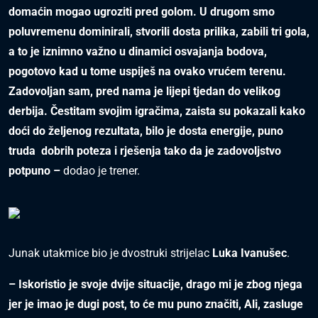
domaćin mogao ugroziti pred golom. U drugom smo
poluvremenu dominirali, stvorili dosta prilika, zabili tri gola,
a to je iznimno važno u dinamici osvajanja bodova,
pogotovo kad u tome uspiješ na ovako vrućem terenu.
Zadovoljan sam, pred nama je lijepi tjedan do velikog
derbija. Čestitam svojim igračima, zaista su pokazali kako
doći do željenog rezultata, bilo je dosta energije, puno
truda dobrih poteza i rješenja tako da je zadovoljstvo
potpuno –
dodao je trener.
Junak utakmice bio je dvostruki strijelac
Luka Ivanušec
.
– Iskoristio je svoje dvije situacije, drago mi je zbog njega
jer je imao je dugi post, to će mu puno značiti, Ali, zasluge