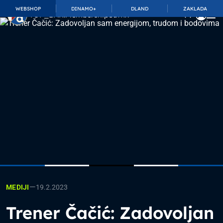
WEBSHOP
DINAMO+
DLAND
ZAKLADA
TOP_BAR.MembershipSuffix
—
19.2.2023
MEDIJI
Trener Čačić: Zadovoljan