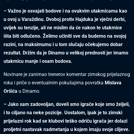
– Važno je osvajati bodove i na ovakvim utakmicama kao
u ovoj u Varaždinu. Dvoboj protiv Hajduka je vječni derbi,
uvijek su tenzije, ali ne mislim da će nakon te utakmice
išta biti odlučeno. Želimo učiniti sve da budemo na svojoj
razini, na maksimumu i u tom slučaju očekujemo dobar
rezultat. Držim da je Dinamo u velikoj prednosti jer imamo
utakmicu manje i osam bodova.
Novinare je zanimao trenerov komentar zimskog prijelaznog
roka i priče o eventualnim pokušajima povratka
Mislava
Oršića
u Dinamo.
– Jako sam zadovoljan, doveli smo igrače koje smo željeli,
i to ciljano na neke pozicije. Uostalom, ipak je to zimski
prijelazni rok kad se klubovi teško odriču igrača jer dolazi
proljetni nastavak nadmetanja u kojem imaju svoje ciljeve.