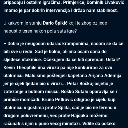
pripadaju i ostalim igračima. Primjerice, Dominik Livaković
imamo je par dobrih intervencija i držao nam stabilnost.
U kakvom je stanju
Dario Špikić
koji je zbog ozljede
napustio teren nakon pola sata igre?
– Dobio je neugodan udarac kramponima, nadam se da će
biti sve u redu. Sad je bolno, ali ima osam dana do
sljedeće utakmice. Očekujem da će biti spreman. Ostali?
Kevin Theophile ima virozu pa nije konkurirao za ovu
utakmicu. Malo smo poštedjeli kapetana Arijana Ademija
jer je cijeli tjedan bio u virozi... Petar Bočkaj osjetio je
zatezanje u butnom mišiću. Boško Šutalo oporavlja se i
primiče momčadi. Bruno Petković odigrao je cijelu kup
utakmicu u gostima protiv Splita, sad je bio ne terenu u
drugom poluvremenu, već protiv Hajduka možemo
računati s njim u puno većoj minutaži. Vidite da polako