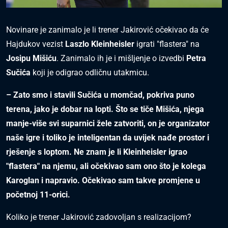
Novinare je zanimalo je li trener Jakirović očekivao da će
Hajdukov vezist
Laszlo Kleinheisler
igrati "flastera" na
Josipu Mišiću
. Zanimalo ih je i mišljenje o izvedbi
Petra
Sučića
koji je odigrao odličnu utakmicu.
– Zato smo i stavili Sučića u momčad, pokriva puno
terena, jako je dobar na lopti. Što se tiče Mišića, njega
manje-više svi suparnici žele zatvoriti, on je organizator
naše igre i toliko je inteligentan da uvijek nađe prostor i
rješenje s loptom. Ne znam je li Kleinheisler igrao
"flastera" na njemu, ali očekivao sam ono što je kolega
Karoglan i napravio. Očekivao sam takve promjene u
početnoj 11-orici.
Koliko je trener Jakirović zadovoljan s realizacijom?