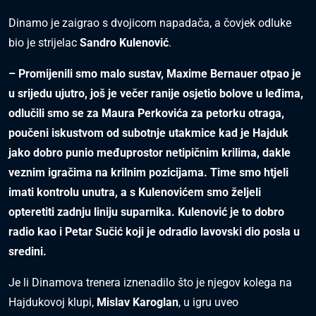
Dinamo je zaigrao s dvojicom napadača, a čovjek odluke
bio je strijelac
Sandro Kulenović
.
– Promijenili smo malo sustav, Maxime Bernauer otpao je
u srijedu ujutro, još je večer ranije osjetio bolove u leđima,
odlučili smo se za Maura Perkovića za petorku otraga,
poučeni iskustvom od subotnje utakmice kad je Hajduk
jako dobro punio međuprostor netipičnim krilima, dakle
veznim igračima na krilnim pozicijama. Time smo htjeli
imati kontrolu unutra, a s Kulenovićem smo željeli
opteretiti zadnju liniju suparnika. Kulenović je to dobro
radio kao i Petar Sučić koji je odradio lavovski dio posla u
sredini.
Je li Dinamova trenera iznenadilo što je njegov kolega na
Hajdukovoj klupi,
Mislav Karoglan
, u igru uveo