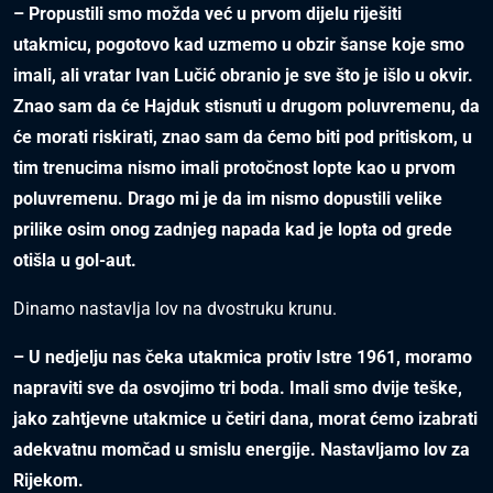
– Propustili smo možda već u prvom dijelu riješiti
utakmicu, pogotovo kad uzmemo u obzir šanse koje smo
imali, ali vratar Ivan Lučić obranio je sve što je išlo u okvir.
Znao sam da će Hajduk stisnuti u drugom poluvremenu, da
će morati riskirati, znao sam da ćemo biti pod pritiskom, u
tim trenucima nismo imali protočnost lopte kao u prvom
poluvremenu. Drago mi je da im nismo dopustili velike
prilike osim onog zadnjeg napada kad je lopta od grede
otišla u gol-aut.
Dinamo nastavlja lov na dvostruku krunu.
– U nedjelju nas čeka utakmica protiv Istre 1961, moramo
napraviti sve da osvojimo tri boda. Imali smo dvije teške,
jako zahtjevne utakmice u četiri dana, morat ćemo izabrati
adekvatnu momčad u smislu energije. Nastavljamo lov za
Rijekom.