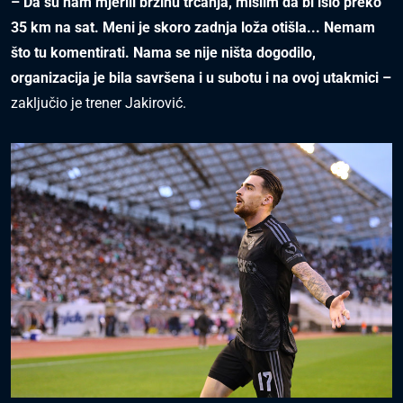
– Da su nam mjerili brzinu trčanja, mislim da bi išlo preko
35 km na sat. Meni je skoro zadnja loža otišla... Nemam
što tu komentirati. Nama se nije ništa dogodilo,
organizacija je bila savršena i u subotu i na ovoj utakmici –
zaključio je trener Jakirović.