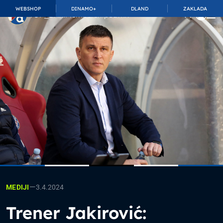
WEBSHOP
DINAMO+
DLAND
ZAKLADA
TOP_BAR.MembershipSuffix
—
3.4.2024
MEDIJI
Trener Jakirović: