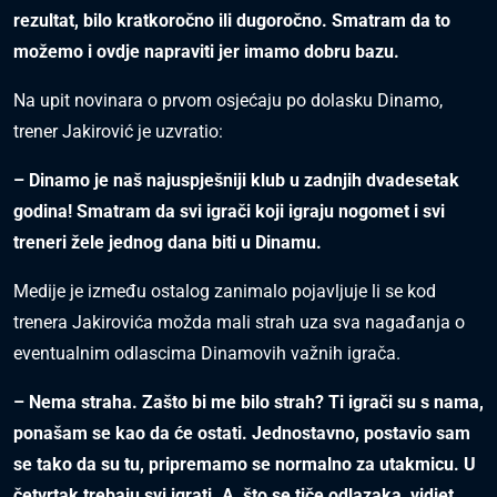
rezultat, bilo kratkoročno ili dugoročno. Smatram da to
možemo i ovdje napraviti jer imamo dobru bazu.
Na upit novinara o prvom osjećaju po dolasku Dinamo,
trener Jakirović je uzvratio:
– Dinamo je naš najuspješniji klub u zadnjih dvadesetak
godina! Smatram da svi igrači koji igraju nogomet i svi
treneri žele jednog dana biti u Dinamu.
Medije je između ostalog zanimalo pojavljuje li se kod
trenera Jakirovića možda mali strah uza sva nagađanja o
eventualnim odlascima Dinamovih važnih igrača.
– Nema straha. Zašto bi me bilo strah? Ti igrači su s nama,
ponašam se kao da će ostati. Jednostavno, postavio sam
se tako da su tu, pripremamo se normalno za utakmicu. U
četvrtak trebaju svi igrati. A, što se tiče odlazaka, vidjet