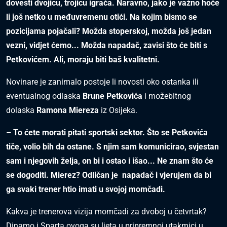
dovesti dvojicu, trojicu igrača. Naravno, jako je važno hoće
li još netko u međuvremenu otići. Na kojim bismo se
pozicijama pojačali? Možda stoperskoj, možda još jedan
vezni, vidjet ćemo... Možda napadač, zavisi što će biti s
Petkovićem. Ali, moraju biti baš kvalitetni.
Novinare je zanimalo postoje li novosti oko ostanka ili
eventualnog odlaska
Brune Petkovića
i možebitnog
dolaska
Ramona Miereza
iz Osijeka.
– To ćete morati pitati sportski sektor. Što se Petkovića
tiče, volio bih da ostane. S njim sam komunicirao, svjestan
sam i njegovih želja, on bi i ostao i išao... Ne znam što će
se dogoditi. Mierez? Odličan je napadač i vjerujem da bi
ga svaki trener htio imati u svojoj momčadi.
Kakva je trenerova vizija momčadi za dvoboj u četvrtak?
Dinamo i Sparta ovoga su ljeta u pripremnoj utakmici u