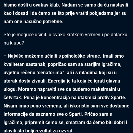
bismo došli u ovakav klub. Nadam se samo da ću nastaviti
kao i dosad i da ćemo se što prije vratiti pobjedama jer su
nam one nasušno potrebne.
Što je moguće učiniti u ovako kratkom vremenu po dolasku
na klupu?
– Najviše možemo učiniti s psihološke strane. Imali smo
kvalitetan sastanak, popričao sam sa starijim igračima,
uvjetno rečeno “senatorima”, ali i s mladima koji su u
utorak dosta živnuli. Energija je ta koja će igrati glavnu
ulogu. Moramo napraviti sve da budemo maksimalni u
četvrtak. Puna je koncentracija na utakmici protiv Sparte.
Nisam imao puno vremena, ali iskoristio sam sve dostupne
informacije da saznamo sve o Sparti. Pričao sam s
igračima, pripremit ćemo se, smatram da ćemo biti dobri i
uloviti što bolji rezultat za uzvrat.