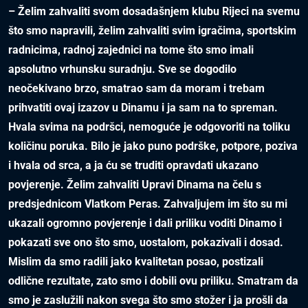
– Želim zahvaliti svom dosadašnjem klubu Rijeci na svemu
što smo napravili, želim zahvaliti svim igračima, sportskim
radnicima, radnoj zajednici na tome što smo imali
apsolutno vrhunsku suradnju. Sve se dogodilo
neočekivano brzo, smatrao sam da moram i trebam
prihvatiti ovaj izazov u Dinamu i ja sam na to spreman.
Hvala svima na podršci, nemoguće je odgovoriti na toliku
količinu poruka. Bilo je jako puno podrške, potpore, poziva
i hvala od srca, a ja ću se truditi opravdati ukazano
povjerenje. Želim zahvaliti Upravi Dinama na čelu s
predsjednicom Vlatkom Peras. Zahvaljujem im što su mi
ukazali ogromno povjerenje i dali priliku voditi Dinamo i
pokazati sve ono što smo, uostalom, pokazivali i dosad.
Mislim da smo radili jako kvalitetan posao, postizali
odlične rezultate, zato smo i dobili ovu priliku. Smatram da
smo je zaslužili nakon svega što smo stožer i ja prošli da