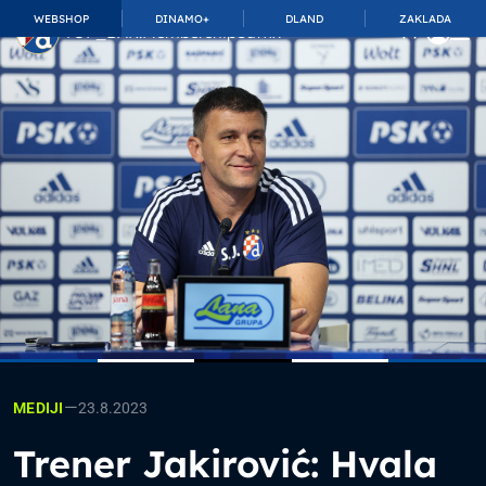
WEBSHOP
DINAMO+
DLAND
ZAKLADA
TOP_BAR.MembershipSuffix
—
23.8.2023
MEDIJI
Trener Jakirović: Hvala