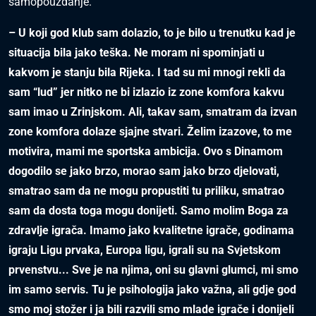
samopouzdanje.
– U koji god klub sam dolazio, to je bilo u trenutku kad je
situacija bila jako teška. Ne moram ni spominjati u
kakvom je stanju bila Rijeka. I tad su mi mnogi rekli da
sam “lud” jer nitko ne bi izlazio iz zone komfora kakvu
sam imao u Zrinjskom. Ali, takav sam, smatram da izvan
zone komfora dolaze sjajne stvari. Želim izazove, to me
motivira, mami me sportska ambicija. Ovo s Dinamom
dogodilo se jako brzo, morao sam jako brzo djelovati,
smatrao sam da ne mogu propustiti tu priliku, smatrao
sam da dosta toga mogu donijeti. Samo molim Boga za
zdravlje igrača. Imamo jako kvalitetne igrače, godinama
igraju Ligu prvaka, Europa ligu, igrali su na Svjetskom
prvenstvu... Sve je na njima, oni su glavni glumci, mi smo
im samo servis. Tu je psihologija jako važna, ali gdje god
smo moj stožer i ja bili razvili smo mlade igrače i donijeli