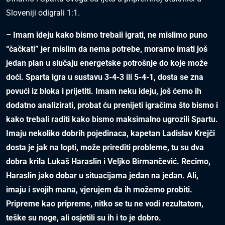
Sloveniji odigrali 1:1.
– Imam ideju kako bismo trebali igrati, ne mislimo puno
“čačkati” jer mislim da nema potrebe, moramo imati još
jedan plan u slučaju energetske potrošnje do koje može
doći. Sparta igra u sustavu 3-4-3 ili 5-4-1, dosta se zna
povući iz bloka i prijetiti. Imam neku ideju, još ćemo ih
dodatno analizirati, probat ću prenijeti igračima što bismo i
kako trebali raditi kako bismo maksimalno ugrozili Spartu.
Imaju nekoliko dobrih pojedinaca, kapetan Ladislav Krejči
dosta je jak na lopti, može prirediti probleme, tu su dva
dobra krila Lukaš Haraslin i Veljko Birmančević. Recimo,
Haraslin jako dobar u situacijama jedan na jedan. Ali,
imaju i svojih mana, vjerujem da ih možemo probiti.
Pripreme kao pripreme, nitko se tu ne vodi rezultatom,
teške su noge, ali osjetili su ih i to je dobro.