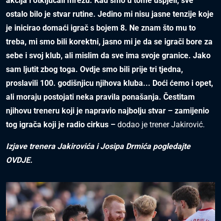
akcija i otključali mrežu. Kad smo u tome uspjeli, sve
ostalo bilo je stvar rutine. Jedino mi nisu jasne tenzije koje
je inicirao domaći igrač s bojem 8. Ne znam što mu to
treba, mi smo bili korektni, jasno mi je da se igrači bore za
sebe i svoj klub, ali mislim da sve ima svoje granice. Jako
sam ljutit zbog toga. Ovdje smo bili prije tri tjedna,
proslavili 100. godišnjicu njihova kluba... Doći ćemo i opet,
ali moraju postojati neka pravila ponašanja. Čestitam
njihovu treneru koji je napravio najbolju stvar – zamijenio
tog igrača koji je radio cirkus –
dodao je trener Jakirović.
Izjave trenera Jakirovića i Josipa Drmića pogledajte
OVDJE
.