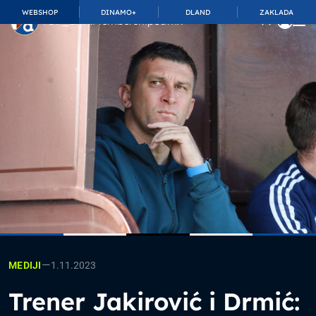
WEBSHOP
DINAMO+
DLAND
ZAKLADA
TOP_BAR.MembershipSuffix
—
1.11.2023
MEDIJI
Trener Jakirović i Drmić: