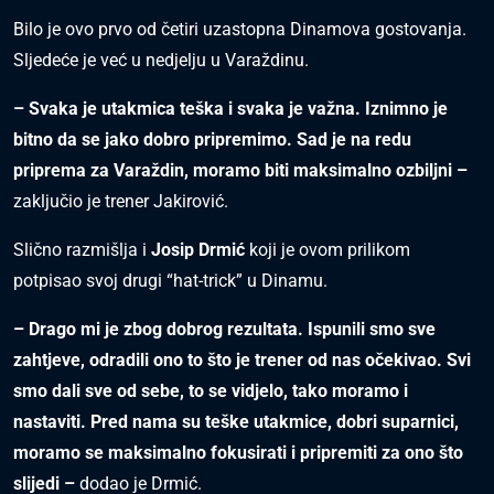
Bilo je ovo prvo od četiri uzastopna Dinamova gostovanja.
Sljedeće je već u nedjelju u Varaždinu.
– Svaka je utakmica teška i svaka je važna. Iznimno je
bitno da se jako dobro pripremimo. Sad je na redu
priprema za Varaždin, moramo biti maksimalno ozbiljni –
zaključio je trener Jakirović.
Slično razmišlja i
Josip Drmić
koji je ovom prilikom
potpisao svoj drugi “hat-trick” u Dinamu.
– Drago mi je zbog dobrog rezultata. Ispunili smo sve
zahtjeve, odradili ono to što je trener od nas očekivao. Svi
smo dali sve od sebe, to se vidjelo, tako moramo i
nastaviti. Pred nama su teške utakmice, dobri suparnici,
moramo se maksimalno fokusirati i pripremiti za ono što
slijedi –
dodao je Drmić.