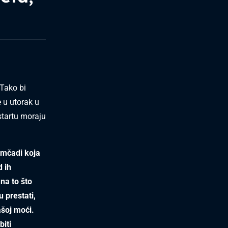
 Tako bi
 u utorak u
startu moraju
omčadi koja
d ih
 na to što
 prestati,
ašoj moći.
iti