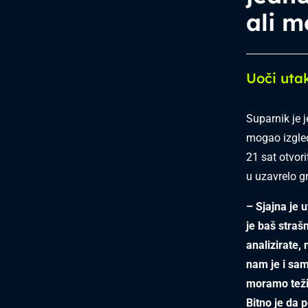
ali m
Uoči uta
Suparnik je 
mogao izgled
21 sat otvor
u uzavrelo g
– Sjajna je 
je baš straš
analizirate, 
nam je i sam
moramo težit
Bitno je da 