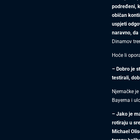
podređeni, k
običan konti
uspjeti odgo
naravno, da 
Dinamov tre
Hoće li opor
– Dobro je s
testirali, do
Njemačke je i
Bayerna i ul
– Jako je ma
rotiraju u s
Michael Olis