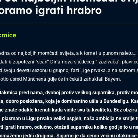
oramo igrati hrabro
kmice
jedna od najboljih momčadi svijeta, a k tome i u punom naletu...
ati brzopotezni “scan” Dinamova sljedećeg “izazivača”: plavi će
iti svoju devetu sezonu u grupnoj fazi Lige prvaka, a na samom 
rotlo usred Münchena gdje će ih čekati zahuktali Bayern.
utakmica pred nama, dvoboj protiv velikog suparnika, protiv m
na, dobro posložena, koja je dominantno ušla u Bundesligu. Ka
ne znate odakle krenuti kada vidite svu tu kvalitetu. Bez obzira
 plasman u Ligu prvaka veliki uspjeh, naša ambicija ne smije tu
i igrati hrabro, odlučno, otežati suparniku koliko god je to u n
pomažemo jedni drugima. Sigurno je da ćemo većinu utakmice b