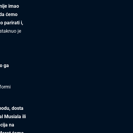
 nije imao
 da ćemo
 parirati i,
istaknuo je
mo ga
 formi
obodu, dosta
 Musiala ili
cija na