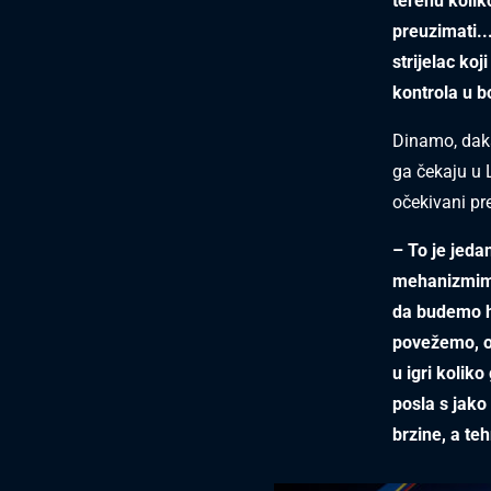
terenu kolik
preuzimati..
strijelac ko
kontrola u b
Dinamo, daka
ga čekaju u 
očekivani pr
– To je jeda
mehanizmima 
da budemo hr
povežemo, o
u igri kolik
posla s jako
brzine, a te