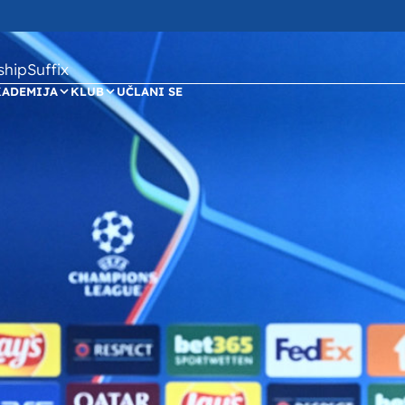
ipSuffix
KADEMIJA
KLUB
UČLANI SE