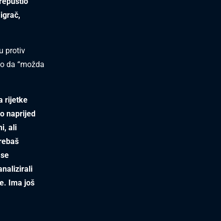
prepustio
igrač,
u protiv
kao da “možda
a rijetke
o naprijed
, ali
trebaš
 se
alizirali
e. Ima još