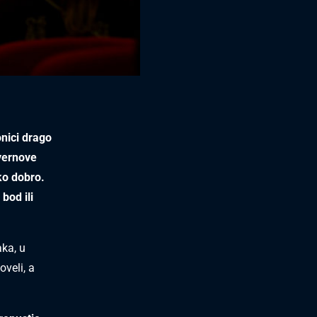
nici drago
yernove
ko dobro.
bod ili
aka, u
veli, a