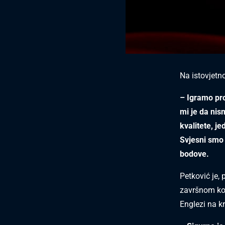
Na istovjetn
– Igramo pro
mi je da nis
kvalitete, j
Svjesni smo i
bodove.
Petković je, 
završnom kol
Englezi na kr