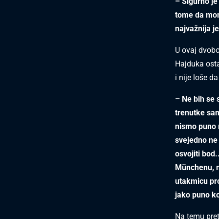
– Sigurno je 
tome da momč
najvažnija j
U ovaj dvobo
Hajduka osta
i nije loše 
– Ne bih se s
trenutke sam
nismo puno n
svejedno ne 
osvojiti bod
Münchenu, n
utakmicu pro
jako puno k
Na temu pret