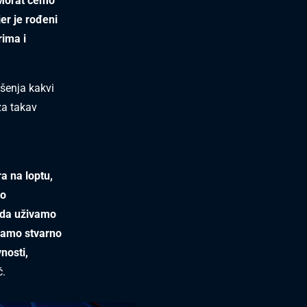
. Morat ćemo
er je rođeni
rima i
šenja kakvi
za takav
a na loptu,
to
 da uživamo
imamo stvarno
nosti,
ć.