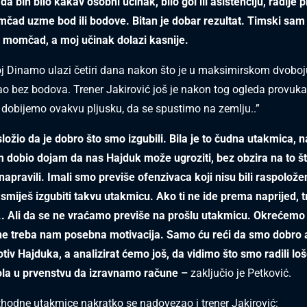
da bih bilo kakav osobni učinak, bilo gol ili asistenciju, radije 
ad uzme bod ili bodove. Bitan je dobar rezultat. Timski sam 
e momčad, a moj učinak dolazi kasnije.
j Dinamo ulazi četiri dana nakon što je u maksimirskom dvoboj
o bez bodova. Trener Jakirović još je nakon tog ogleda provu
da dobijemo ovakvu pljusku, da se spustimo na zemlju..”
ložio da je dobro što smo izgubili. Bila je to čudna utakmica, n
 dobio dojam da nas Hajduk može ugroziti, bez obzira na to št
apravili. Imali smo previše ofenzivaca koji nisu bili raspoloženi
smiješ izgubiti takvu utakmicu. Ako ti ne ide prema naprijed, 
... Ali da se ne vraćamo previše na prošlu utakmicu. Okrećemo
e treba nam posebna motivacija. Samo ću reći da smo dobro an
tiv Hajduka, a analizirat ćemo još, da vidimo što smo radili loš
ola u prvenstvu da izravnamo račune –
zaključio je Petković.
hodne utakmice nakratko se nadovezao i trener Jakirović: