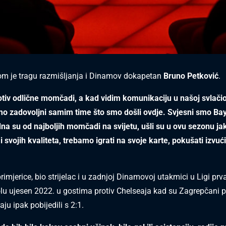
om je tragu razmišljanja i Dinamov dokapetan
Bruno Petković
.
tiv odlične momčadi, a kad vidim komunikaciju u našoj svlačio
mo zadovoljni samim time što smo došli ovdje. Svjesni smo Ba
edna su od najboljih momčadi na svijetu, ušli su u ovu sezonu ja
 svojih kvaliteta, trebamo igrati na svoje karte, pokušati izvući 
primjerice, bio strijelac i u zadnjoj Dinamovoj utakmici u Ligi prv
u ujesen 2022. u gostima protiv Chelseaja kad su Zagrepčani po
aju ipak pobijedili s 2:1.