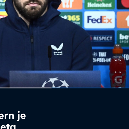
ern je
eta,