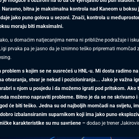
o je moguće s obzirom na to da će vjerojatno biti pun stadion
. Naravno, bitna je maksimalna kontrola nad Kaneom u boksu j
ji daje jako puno golova u sezoni. Znači, kontrola u međuprosto
oksu moraju biti maksimalni.
ko, u domaćim natjecanjima nema ni približne podražaje i isku
Ligi prvaka pa je jasno da je iznimno teško pripremati momčad 
esing.
n problem s kojim se ne susrećeš u HNL-u. Mi dosta radimo na
otvaranja, stvar je nekad i pozicioniranja... Jako je važna igr
abri s njom u posjedu i da možemo igrati pod pritskom. Ako 
nda možemo napraviti probleme. Bitno je da se ne skrivamo i
o god će biti teško. Jedna su od najboljih momčadi na svijetu, 
 dobro izbalansiranim suparnikom koji ima jako puno eksploziv
hničke karakteristike su mu savršene –
dodao je trener Jakirovi