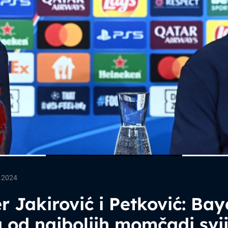
.2024
r Jakirović i Petković: Bay
 od najboljih momčadi svij