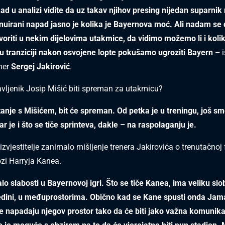
ad u analizi vidite da uz takav njihov presing nijedan suparnik
nuirani napad jasno je kolika je Bayernova moć. Ali nadam se
voriti u nekim dijelovima utakmice, da vidimo možemo li i koliko
u tranziciji nakon osvojene lopte pokušamo ugroziti Bayern –
ner
Sergej Jakirović
.
avljenik Josip Mišić biti spreman za utakmicu?
tanje s Mišićem, bit će spreman. Od petka je u treningu, još s
bar je i što se tiče sprinteva, dakle – na raspolaganju je.
zvjestitelje zanimalo mišljenje trenera Jakirovića o trenutačnoj
ozi Harryja Kanea.
lo slabosti u Bayernovoj igri. Što se tiče Kanea, ima veliku sl
redini, u međuprostorima. Obično kad se Kane spusti onda Jamal
e napadaju njegov prostor tako da će biti jako važna komunika