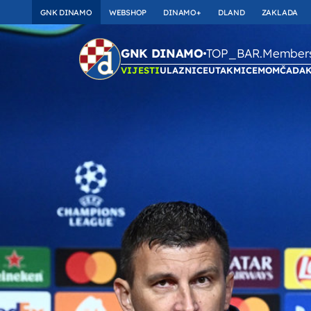
GNK DINAMO
WEBSHOP
DINAMO+
DLAND
ZAKLADA
TOP_BAR.Membersh
GNK DINAMO
VIJESTI
ULAZNICE
UTAKMICE
MOMČAD
A