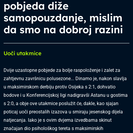
pobjeda diže
samopouzdanje, mislim
da smo na dobroj razini
Uoči utakmice
Dvije uzastopne pobjede za bolje raspoloženje i zalet za
zahtjevnu završnicu polusezone... Dinamo je, nakon slavlja
u maksimirskom derbiju protiv Osijeka s 2:1, dohvatio
bodove i u Konferencijskoj ligi nadigravši Astanu u gostima
s 2:0, a obje ove utakmice poslužit će, dakle, kao sjajan
poticaj uoči preostalih izazova u smiraju jesenskog dijela
natjecanja. Iako je s ovim dvjema izvedbama skinut
značajan dio psihološkog tereta s maksimirskih