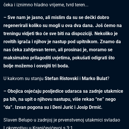
čeka i iznimno hladno vrijeme, tvrd teren...
– Sve nam je jasno, ali mislim da su se dečki dobro
regenerirali koliko su mogli u ova dva dana. Još ćemo na
treningu vidjeti tko će sve biti na dispoziciji. Nekoliko je
rovitih igrača i njihov je nastup pod upitnikom. Znamo da
nas čeka zahtjevan teren, ali prosinac je, moramo se
maksimalno prilagoditi uvjetima, pokušati odigrati što
bolje možemo i osvojiti tri boda.
U kakvom su stanju
Stefan Ristovski
i
Marko Bulat
?
– Obojica osjećaju posljedice udaraca sa zadnje utakmice
pa bih, na upit o njihovu nastupu, više rekao “ne” nego
“da”. Izvan pogona su i Deni Jurić i Josip Drmić.
Slaven Belupo u zadnjoj je prvenstvenoj utakmici svladao
Lokomotivu u Kranjčevićevoj s 3:1.