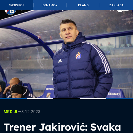
WEBSHOP
DINAMO+
DLAND
ZAKLADA
TOP_BAR.MembershipSuffix
—
3.12.2023
MEDIJI
Trener Jakirović: Svaka