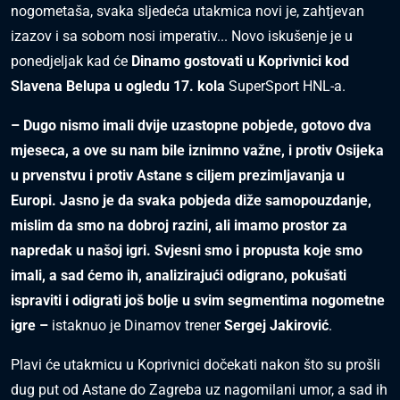
nogometaša, svaka sljedeća utakmica novi je, zahtjevan
izazov i sa sobom nosi imperativ... Novo iskušenje je u
ponedjeljak kad će
Dinamo gostovati u Koprivnici kod
Slavena Belupa u ogledu 17. kola
SuperSport HNL-a.
– Dugo nismo imali dvije uzastopne pobjede, gotovo dva
mjeseca, a ove su nam bile iznimno važne, i protiv Osijeka
u prvenstvu i protiv Astane s ciljem prezimljavanja u
Europi. Jasno je da svaka pobjeda diže samopouzdanje,
mislim da smo na dobroj razini, ali imamo prostor za
napredak u našoj igri. Svjesni smo i propusta koje smo
imali, a sad ćemo ih, analizirajući odigrano, pokušati
ispraviti i odigrati još bolje u svim segmentima nogometne
igre –
istaknuo je Dinamov trener
Sergej Jakirović
.
Plavi će utakmicu u Koprivnici dočekati nakon što su prošli
dug put od Astane do Zagreba uz nagomilani umor, a sad ih