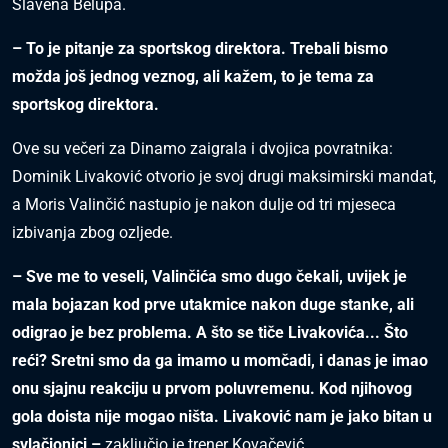
Slavena Belupa.
– To je pitanje za sportskog direktora. Trebali bismo
možda još jednog veznog, ali kažem, to je tema za
sportskog direktora.
Ove su večeri za Dinamo zaigrala i dvojica povratnika:
Dominik Livaković otvorio je svoj drugi maksimirski mandat,
a Moris Valinčić nastupio je nakon dulje od tri mjeseca
izbivanja zbog ozljede.
– Sve me to veseli, Valinčića smo dugo čekali, uvijek je
mala bojazan kod prve utakmice nakon duge stanke, ali
odigrao je bez problema. A što se tiče Livakovića... Što
reći? Sretni smo da ga imamo u momčadi, i danas je imao
onu sjajnu reakciju u prvom poluvremenu. Kod njihovog
gola doista nije mogao ništa. Livaković nam je jako bitan u
svlačionici –
zaključio je trener Kovačević.