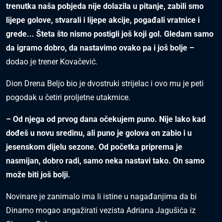
trenutka naša pobjeda nije dolazila u pitanje, zabili smo
lijepe golove, stvarali i lijepe akcije, pogađali vratnice i
grede... Šteta što nismo postigli još koji gol. Gledam samo
da igramo dobro, da nastavimo ovako pa i još bolje –
dodao je trener Kovačević.
Dion Drena Beljo bio je dvostruki strijelac i ovo mu je peti
pogodak u četiri proljetne utakmice.
– Od njega od prvog dana očekujem puno. Nije lako kad
dođeš u novu sredinu, ali puno je golova on zabio i u
jesenskom dijelu sezone. Od početka priprema je
nasmijan, dobro radi, samo neka nastavi tako. On samo
može biti još bolji.
Novinare je zanimalo ima li istine u nagađanjima da bi
Dinamo mogao angažirati vezista Adriana Jagušića iz