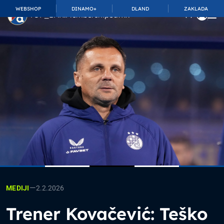
WEBSHOP
DINAMO+
DLAND
ZAKLADA
TOP_BAR.MembershipSuffix
—
2.2.2026
MEDIJI
Trener Kovačević: Teško