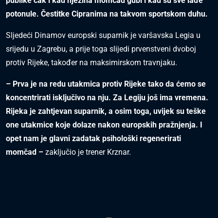
publike čak i kad njezina momčad gubi i kad su sve lađe
potonule. Čestitke Cipranima na takvom sportskom duhu.
Sljedeći Dinamov europski suparnik je varšavska Legia u
srijedu u Zagrebu, a prije toga slijedi prvenstveni dvoboj
protiv Rijeke, također na maksimirskom travnjaku.
– Prva je na redu utakmica protiv Rijeke tako da ćemo se
koncentrirati isključivo na nju. Za Legiju još ima vremena.
Rijeka je zahtjevan suparnik, a osim toga, uvijek su teške
one utakmice koje dolaze nakon europskih pražnjenja. I
opet nam je glavni zadatak psihološki regenerirati
momčad –
zaključio je trener Krznar.