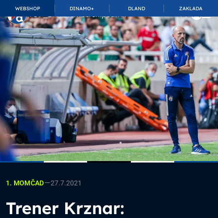
WEBSHOP
DINAMO+
DLAND
ZAKLADA
TOP_BAR.MembershipSuffix
—
27.7.2021
1. MOMČAD
Trener Krznar: