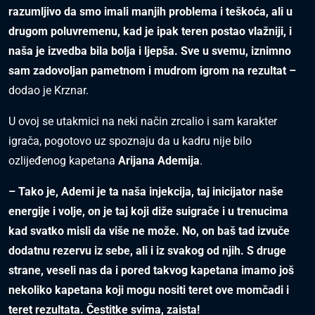
razumljivo da smo imali manjih problema i teškoća, ali u
drugom poluvremenu, kad je ipak teren postao vlažniji, i
naša je izvedba bila bolja i ljepša. Sve u svemu, iznimno
sam zadovoljan pametnom i mudrom igrom na rezultat –
dodao je Krznar.
U ovoj se utakmici na neki način zrcalio i sam karakter
igrača, pogotovo uz spoznaju da u kadru nije bilo
ozlijeđenog kapetana
Arijana Ademija
.
– Tako je, Ademi je ta naša injekcija, taj inicijator naše
energije i volje, on je taj koji diže suigrače i u trenucima
kad svatko misli da više ne može. No, on baš tad izvuče
dodatnu rezervu iz sebe, ali i iz svakog od njih. S druge
strane, veseli nas da i pored takvog kapetana imamo još
nekoliko kapetana koji mogu nositi teret ove momčadi i
teret rezultata. Čestitke svima, zaista!