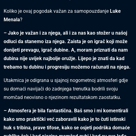
Koliko je ovaj pogodak važan za samopouzdanje
Luke
Menala
?
– Jako je važan i za njega, ali i za nas kao stožer u našoj
odluci da stanemo iza njega. Zaista je on igrač koji može
donijeti prevagu, igrač dubine. A, moram priznati da nam
dubina nije uvijek najbolje oružje. Lijepo je znati da kad
trebamo tu dubinu i progresiju možemo računati na njega.
Utakmica je odigrana u sjajnoj nogometnoj atmosferi gdje
su domaći navijači do zadnjega trenutka bodrili svoju
momčad neovisno o njezinom rezultatskom zaostatku.
– Atmosfera je bila fantastična. Baš smo i mi komentirali
kako smo praktički već zaboravili kako je to čuti istinski
huk s tribina, prave tifose, kako se osjeti podrška domaće