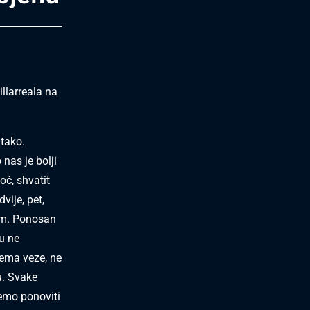
illarreala na
 tako.
 nas je bolji
oć, shvatit
vije, pet,
tam. Ponosan
u ne
Nema veze, ne
u. Svake
žemo ponoviti