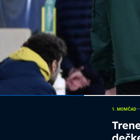
1. MOMČAD
Tren
dečke