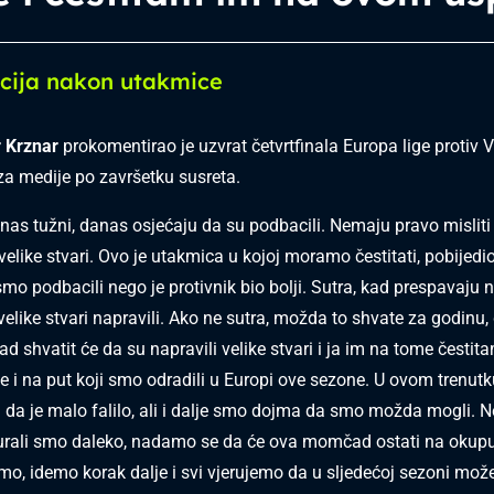
cija nakon utakmice
 Krznar
prokomentirao je uzvrat četvrtfinala Europa lige protiv V
 za medije po završetku susreta.
anas tužni, danas osjećaju da su podbacili. Nemaju pravo misliti
velike stvari. Ovo je utakmica u kojoj moramo čestitati, pobijedio
smo podbacili nego je protivnik bio bolji. Sutra, kad prespavaju n
velike stvari napravili. Ako ne sutra, možda to shvate za godinu, d
tad shvatit će da su napravili velike stvari i ja im na tome česti
 i na put koji smo odradili u Europi ove sezone. U ovom trenutk
da je malo falilo, ali i dalje smo dojma da smo možda mogli. 
urali smo daleko, nadamo se da će ova momčad ostati na okup
mo, idemo korak dalje i svi vjerujemo da u sljedećoj sezoni mo