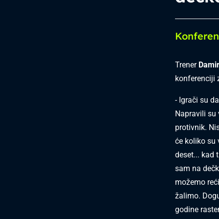
Konferen
Trener
Damir
konferenciji
- Igrači su d
Napravili su 
protivnik. Ni
će koliko su 
deset... kad 
sam na dečke
možemo reći 
žalimo. Dog
godine raste