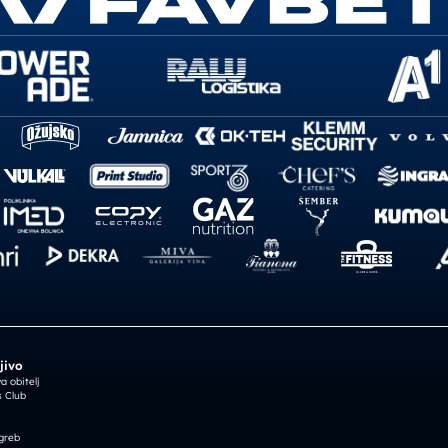
jivo
 obitelj
 Club
greb