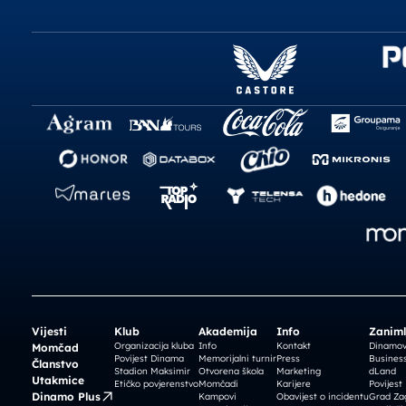
Vijesti
Klub
Akademija
Info
Zaniml
Organizacija kluba
Info
Kontakt
Dinamova
Momčad
Povijest Dinama
Memorijalni turnir
Press
Business
Članstvo
Stadion Maksimir
Otvorena škola
Marketing
dLand
Utakmice
Etičko povjerenstvo
Momčadi
Karijere
Povijest
Dinamo Plus
Kampovi
Obavijest o incidentu
Grad Za