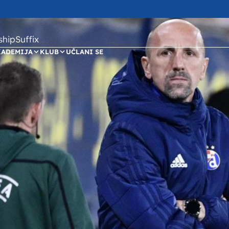
ipSuffix
KADEMIJA
KLUB
UČLANI SE