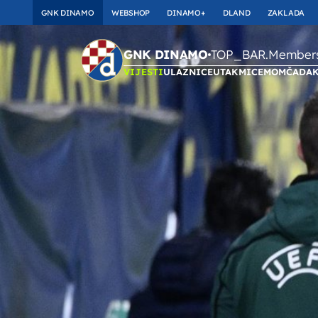
GNK DINAMO
WEBSHOP
DINAMO+
DLAND
ZAKLADA
TOP_BAR.Membersh
GNK DINAMO
VIJESTI
ULAZNICE
UTAKMICE
MOMČAD
A