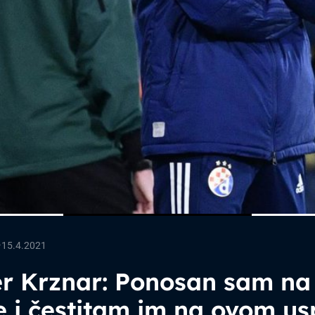
—
15.4.2021
er Krznar: Ponosan sam na
 i čestitam im na ovom us