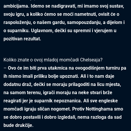
ambicijama. Idemo se nadigravati, mi imamo svoj sustav,
svoju igru, a koliko ćemo se moći
nametnuti, ovisit će o
raspoloženju, o našem gardu, samopouzdanju, a dijelom i
o
suparniku. Uglavnom, dečki su spremni i vjerujem u
pozitivan rezultat.
Koliko znate o ovoj mladoj momčadi Chelseaja?
–
Ovo će im biti prva utakmica na ovogodišnjem turniru pa
ih nismo imali priliku bolje
upoznati. Ali i to nam daje
dodatnu draž, dečki se moraju prilagoditi na licu mjesta,
na
samom terenu, igrači moraju na neke stvari brže
reagirati jer je suparnik nepoznanica. Ali sve engleske
momčadi igraju sličan nogomet. Protiv Nottinghama smo
se dobro postavili i
dobro izgledali, nema razloga da sad
bude drukčije.