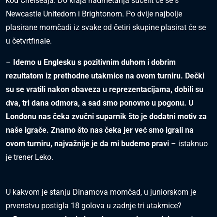
kod Chelseaja. Do kraja nadmetanja sučelit će se s
Newcastle Unitedom i Brightonom. Po dvije najbolje
plasirane momčadi iz svake od četiri skupine plasirat će se
u četvrtfinale.
–
Idemo u Englesku s pozitivnim duhom i dobrim
rezultatom iz prethodne utakmice na
ovom turniru. Dečki
su se vratili nakon obaveza u reprezentacijama, dobili su
dva, tri dana
odmora, a sad smo ponovno u pogonu. U
Londonu nas čeka zvučni suparnik što je dodatni
motiv za
naše igrače. Znamo što nas čeka jer već smo igrali na
ovom turniru, najvažnije je
da mi budemo pravi
– istaknuo
je trener Leko.
U kakvom je stanju Dinamova momčad, u juniorskom je
prvenstvu postigla 18 golova u zadnje tri utakmice?