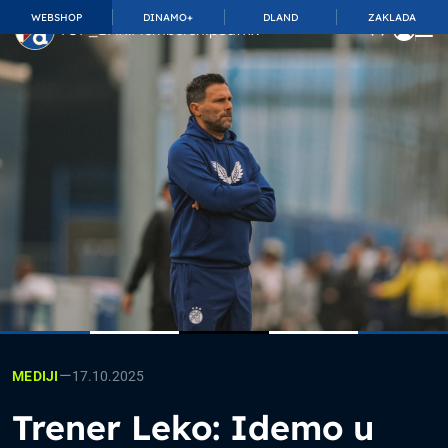
WEBSHOP
DINAMO+
DLAND
ZAKLADA
TOP_BAR.MembershipSuffix
—
17.10.2025
MEDIJI
Trener Leko: Idemo u