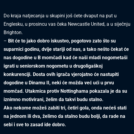
Do kraja natjecanja u skupini još ćete dvaput na put u
Englesku, u prosincu vas čeka Newcastle United, a u siječnju
Brighton.
–
Bit će to jako dobro iskustvo, pogotovo zato što su
suparnici godinu, dvije stariji od nas, a
tako nešto čekat će
nas dogodine u B momčadi kad će naši mladi nogometaši
igrati u
seniorskom nogometu u drugoligaškoj
konkurenciji. Dosta ovih igrača vjerojatno će
nastupiti
dogodine u Dinamu II, neki će možda već ući u prvu
momčad. Utakmica protiv
Nottinghama pokazala je da su
iznimno motivirani, želim da takvi budu stalno.
Ako
nekome možeš zabiti tri, četiri gola, onda nećeš stati
na jednom ili dva, želimo da stalno
budu bolji, da rade na
sebi i sve to zasad ide dobro.