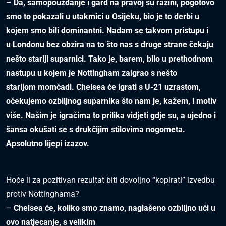
–
Da, samopouzdanje i gard na pravoj su razini, pogotovo
smo to pokazali u utakmici u
Osijeku, bio je to derbi u
kojem smo bili dominantni. Nadam se takvom pristupu i
u
Londonu bez obzira na to što nas s druge strane čekaju
nešto stariji suparnici. Tako je,
barem, bilo u prethodnom
nastupu u kojem je Nottingham zaigrao s nešto
starijom
momčadi. Chelsea će igrati s U-21 uzrastom,
očekujemo ozbiljnog suparnika što nam je,
kažem, i motiv
više. Našim je igračima to prilika vidjeti gdje su, a ujedno i
šansa okušati se
s drukčijim stilovima nogometa.
Apsolutno lijepi izazov.
Hoće li za pozitivan rezultat biti dovoljno “kopirati” izvedbu
protiv Nottinghama?
–
Chelsea će, koliko smo znamo, naglašeno ozbiljno ući u
ovo natjecanje, s velikim