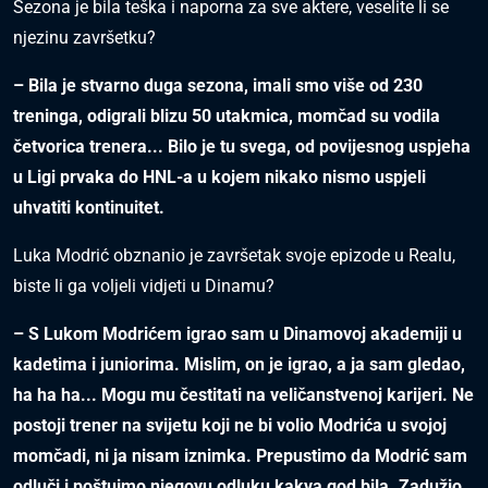
Sezona je bila teška i naporna za sve aktere, veselite li se
njezinu završetku?
– Bila je stvarno duga sezona, imali smo više od 230
treninga, odigrali blizu 50 utakmica, momčad su vodila
četvorica trenera... Bilo je tu svega, od povijesnog uspjeha
u Ligi prvaka do HNL-a u kojem nikako nismo uspjeli
uhvatiti kontinuitet.
Luka Modrić obznanio je završetak svoje epizode u Realu,
biste li ga voljeli vidjeti u Dinamu?
– S Lukom Modrićem igrao sam u Dinamovoj akademiji u
kadetima i juniorima. Mislim, on je igrao, a ja sam gledao,
ha ha ha... Mogu mu čestitati na veličanstvenoj karijeri. Ne
postoji trener na svijetu koji ne bi volio Modrića u svojoj
momčadi, ni ja nisam iznimka. Prepustimo da Modrić sam
odluči i poštujmo njegovu odluku kakva god bila. Zadužio