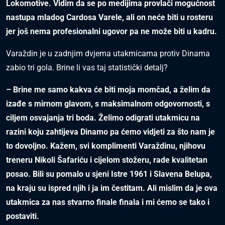
Lokomotive. Vidim da se po medijima provlači mogućnost
nastupa mladog Cardosa Varele, ali on neće biti u rosteru
jer još nema profesionalni ugovor pa ne može biti u kadru.
Varaždin je u zadnjim dvjema utakmicama protiv Dinama
zabio tri gola. Brine li vas taj statistički detalj?
– Brine me samo kakva će biti moja momčad, a želim da
izađe s mirnom glavom, s maksimalnom odgovornosti, s
ciljem osvajanja tri boda. Želimo odigrati utakmicu na
razini koju zahtijeva Dinamo pa ćemo vidjeti za što nam je
to dovoljno. Kažem, svi komplimenti Varaždinu, njihovu
treneru Nikoli Šafariću i cijelom stožeru, rade kvalitetan
posao. Bili su pomalo u sjeni Istre 1961 i Slavena Belupa,
na kraju su ispred njih i ja im čestitam. Ali mislim da je ova
utakmica za nas stvarno finale finala i mi ćemo se tako i
postaviti.