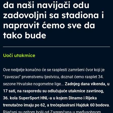
da naši navijači odu
zadovoljni sa stadiona i
napravit ćemo sve da
tako bude
Uoči utakmice
Ove nedjelje konačno će se rasplesti zamršeni čvor koji je
“zavezao” prvenstvenu ljestvicu, doznat ćemo rasplet 34.
sezone Hrvatske nogometne lige...
Zadnjeg dana vikenda, u
17 sati, na rasporedu su odlučujuće utakmice završnog,
36. kola SuperSport HNL-a u kojem Dinamo i Rijeka
trenutačno imaju po 62, a trećeplasirani Hajduk 60 bodova
.
Riječani su pritom bolji od Zagrepčana u međusobnom