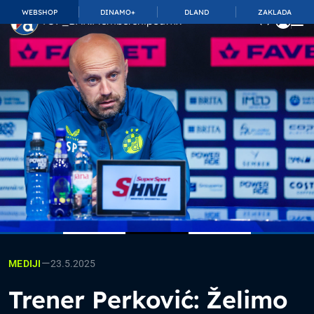
WEBSHOP
DINAMO+
DLAND
ZAKLADA
TOP_BAR.MembershipSuffix
—
23.5.2025
MEDIJI
Trener Perković: Želimo