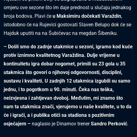
omjeru ove sezone što im daje prednost u slučaju jednakog
broja bodova. Plavi će
u Maksimiru dočekati Varaždin
,
istodobno će na Rujevici gostovati Slaven Belupo dok će se
Hajduk uputiti na na Šubićevac na megdan Šibeniku.
– Došli smo do zadnje utakmice u sezoni, igramo kod kuće
protiv iznimno kvalitetnog Varaždina. Dulje vrijeme u
kontinuitetu igra dobar nogomet, primili su 23 gola u 35
utakmica što govori o njihovoj odgovornosti, disciplini,
sustavu i kvaliteti. U zadnjih 12 utakmica izgubili su samo
jednu, i to pogotkom u 90. minuti. Čeka nas teška,
neizvjesna i zahtjevan dvoboj. Međutim, mi znamo što
nam ta utakmica znači, vjerujemo u naše kvalitete, u to da
će i igrači, a i publika otići sa stadiona s pozitivnim
osjećajem –
naglasio je Dinamov trener
Sandro Perković
.