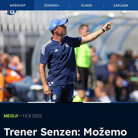
WEBSHOP
DINAMO+
DLAND
ZAKLADA
TOP_BAR.MembershipSuffix
—
13.9.2022
MEDIJI
Trener Senzen: Možemo