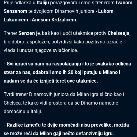
Prije odlaska u
Italiju
porazgovarali smo s trenerom
Ivanom
Senzenom
te dvojicom Dinamovih juniora -
Lukom
Lukanićem i Anesom Krdžalićem.
Trener
Senzen
je, baš kao i uoči utakmice protiv
Chelseaja
,
bio dobro raspoložen, potvrdivši kako pozitivno ozračje
vlada i unutar njegove svlačionice.
- Svi igrači su nam na raspolaganju i to je svakako odlična
stvar za nas, odabrali smo ih 20 koji putuju u Milano i
nadam se da će iznijeti teret ove utakmice.
Tvrdi trener Dinamovih juniora da Milan igra slično kao i
Chelsea, te kako vidi prostora da se Dinamo nametne
domaćinu u Italiji.
- Razlike između te dvije momčadi nisu prevelike, možda
se može reći da Milan gaji nešto defanzivniju igru.