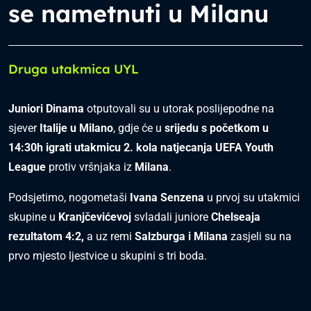
se nametnuti u Milanu
Druga utakmica UYL
Juniori Dinama
otputovali su u utorak poslijepodne na
sjever
Italije u Milano
, gdje će u
srijedu s početkom u
14:30h igrati utakmicu 2. kola natjecanja UEFA Youth
League
protiv vršnjaka iz
Milana
.
Podsjetimo, nogometaši
Ivana Senzena
u prvoj su utakmici
skupine u
Kranjčevićevoj
svladali juniore
Chelseaja
rezultatom 4:2,
a uz remi
Salzburga i Milana
zasjeli su na
prvo mjesto ljestvice u skupini s tri boda.