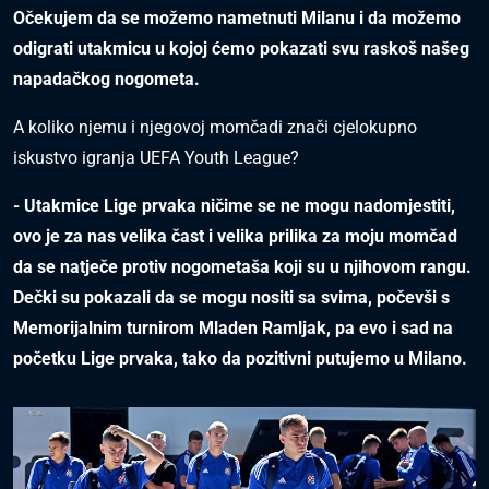
Očekujem da se možemo nametnuti Milanu i da možemo
odigrati utakmicu u kojoj ćemo pokazati svu raskoš našeg
napadačkog nogometa.
A koliko njemu i njegovoj momčadi znači cjelokupno
iskustvo igranja UEFA Youth League?
- Utakmice Lige prvaka ničime se ne mogu nadomjestiti,
ovo je za nas velika čast i velika prilika za moju momčad
da se natječe protiv nogometaša koji su u njihovom rangu.
Dečki su pokazali da se mogu nositi sa svima, počevši s
Memorijalnim turnirom Mladen Ramljak, pa evo i sad na
početku Lige prvaka, tako da pozitivni putujemo u Milano.