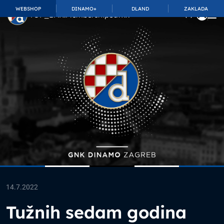
WEBSHOP
DINAMO+
DLAND
ZAKLADA
TOP_BAR.MembershipSuffix
14.7.2022
Tužnih sedam godina