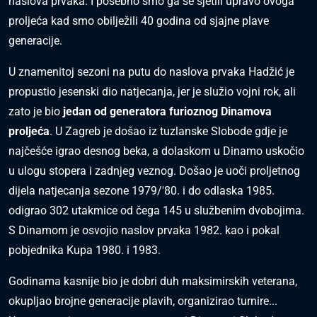
naslova prvaka. I posebno smo ga se sjetili upravo ovoga
proljeća kad smo obilježili 40 godina od sjajne plave
generacije.
U znamenitoj sezoni na putu do naslova prvaka Hadžić je
propustio jesenski dio natjecanja, jer je služio vojni rok, ali
zato je bio
jedan od generatora furioznog Dinamova
proljeća
. U Zagreb je došao iz tuzlanske Slobode gdje je
najčešće igrao desnog beka, a dolaskom u Dinamo uskočio
u ulogu stopera i zadnjeg veznog. Došao je uoči proljetnog
dijela natjecanja sezone 1979/'80. i do odlaska 1985.
odigrao 302 utakmice od čega 145 u službenim dvobojima.
S Dinamom je osvojio naslov prvaka 1982. kao i pokal
pobjednika Kupa 1980. i 1983.
Godinama kasnije bio je dobri duh maksimirskih veterana,
okupljao brojne generacije plavih, organizirao turnire...