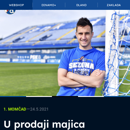
WEBSHOP
DINAMO+
DLAND
ZAKLADA
TOP_BAR.MembershipSuffix
—
24.5.2021
1. MOMČAD
U prodaji majica