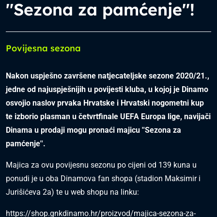
''Sezona za pamćenje''!
Povijesna sezona
Nakon uspješno završene natjecateljske sezone 2020/21.,
jedne od najuspješnijih u povijesti kluba, u kojoj je Dinamo
osvojio naslov prvaka Hrvatske i Hrvatski nogometni kup
te izborio plasman u četvrtfinale UEFA Europa lige, navijači
Dinama u prodaji mogu pronaći majicu ''Sezona za
pamćenje''.
Majica za ovu povijesnu sezonu po cijeni od 139 kuna u
ponudi je u oba Dinamova fan shopa (stadion Maksimir i
Jurišićeva 2a) te u web shopu na linku:
https://shop.gnkdinamo.hr/proizvod/majica-sezona-za-