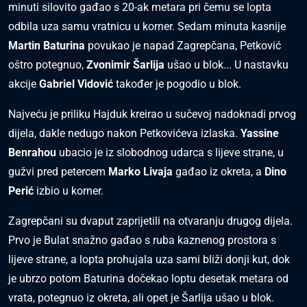
minuti silovito gađao s 20-ak metara pri čemu se lopta
odbila uza samu vratnicu u korner. Sedam minuta kasnije
Martin Baturina
povukao je napad Zagrepčana, Petković
oštro potegnuo,
Zvonimir Šarlija
ušao u blok... U nastavku
akcije
Gabriel Vidović
također je pogodio u blok.
Najveću je priliku Hajduk kreirao u sučevoj nadoknadi prvog
dijela, dakle nedugo nakon Petkovićeva izlaska.
Yassine
Benrahou
ubacio je iz slobodnog udarca s lijeve strane, u
gužvi pred petercem
Marko Livaja
gađao iz okreta, a
Dino
Perić
izbio u korner.
Zagrepčani su dvaput zaprijetili na otvaranju drugog dijela.
Prvo je Bulat snažno gađao s ruba kaznenog prostora s
lijeve strane, a lopta prohujala uza sami bliži donji kut, dok
je ubrzo potom Baturina dočekao loptu desetak metara od
vrata, potegnuo iz okreta, ali opet je Šarlija ušao u blok.