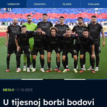
WEBSHOP
DINAMO+
DLAND
ZAKLADA
TOP_BAR.MembershipSuffix
—
1.10.2023
MEDIJI
U tijesnoj borbi bodovi