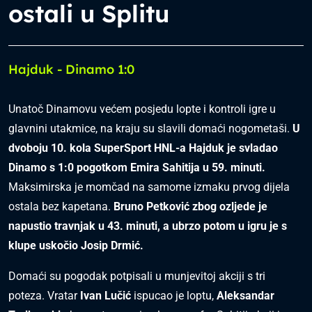
ostali u Splitu
Hajduk - Dinamo 1:0
Unatoč Dinamovu većem posjedu lopte i kontroli igre u
glavnini utakmice, na kraju su slavili domaći nogometaši.
U
dvoboju 10. kola SuperSport HNL-a Hajduk je svladao
Dinamo s 1:0 pogotkom Emira Sahitija u 59. minuti.
Maksimirska je momčad na samome izmaku prvog dijela
ostala bez kapetana.
Bruno Petković zbog ozljede je
napustio travnjak u 43. minuti, a ubrzo potom u igru je s
klupe uskočio Josip Drmić.
Domaći su pogodak potpisali u munjevitoj akciji s tri
poteza. Vratar
Ivan Lučić
ispucao je loptu,
Aleksandar